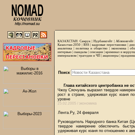
КАЗАХСТАН:
Самрук
|
Нурбанкгейт
|
Аблязовгейт
Казахстан-2050 |
RSS
|
кадровые перестановки
|
дни
аналитика
|
политика и общество
|
экономика
|
обо
интервью
|
скандалы
|
сенсации
|
криминал и корруп
империализм
|
трагедии и ЧП
|
акционеры
|
праздник
Поиск
Глава китайского центробанка не о
Чжоу Сяочуань выразил твердое намерен
рост в стране, удерживая курс юаня п
уровне
25.02.2005 /
экономика
Лента.Ру, 24 февраля
Руководитель Народного банка Китая (Ц
твердое намерение обеспечить быстр
удерживая курс юаня по отношению к ам