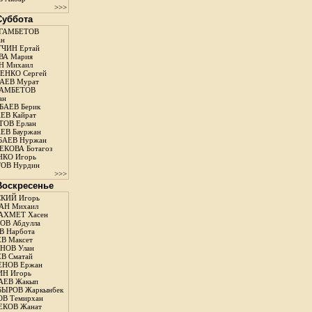
>>>
 Суббота
ГАМБЕТОВ
ан
ЧИН Ертай
ВА Мария
Н Михаил
ЕНКО Сергей
АЕВ Мурат
АМБЕТОВ
ан
АЕВ Берик
ЕВ Кайрат
ОВ Ерлан
ЕВ Бауржан
БАЕВ Нуржан
КОВА Ботагоз
КО Игорь
ОВ Нурдин
>>>
 Воскресенье
КИЙ Игорь
АН Михаил
АХМЕТ Хасен
В Абдулла
 Нарбота
В Максет
НОВ Улан
В Сматай
ЕНОВ Ержан
Н Игорь
АЕВ Жакып
ЫРОВ Жаркынбек
В Темирхан
КОВ Жанат