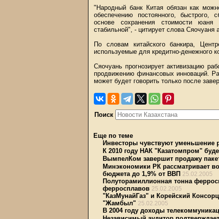
"Народный банк Китая обязан как можн
обеспечению постоянного, быстрого, с
основе сохранения стоимости юаня
стабильной", - цитирует слова Сяочуаня 
По словам китайского банкира, Центр
используемые для кредитно-денежного к
Сяочуань прогнозирует активизацию ра
продвижению финансовых инноваций. Ра
может будет говорить только после зав
Поиск
Еще по теме
Инвесторы чувствуют уменьшение р
К 2010 году НАК "Казатомпром" буде
ВымпелКом завершит продажу пакет
Минэкономики РК рассматривает во
бюджета до 1,9% от ВВП
25.02.2005
Полуторамиллионная тонна феррос
ферросплавов
25.02.2005
"КазМунайГаз" и Корейский Консор
"Жамбыл"
25.02.2005
В 2004 году доходы телекоммуника
Независимый аудитор подтверждает 