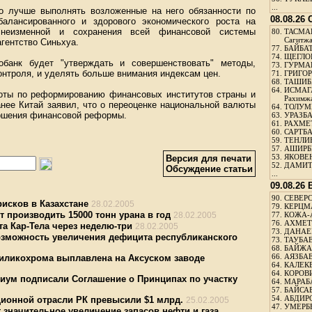
...
о лучше выполнять возложенные на него обязанности по
08.08.26
балансированного и здорового экономического роста на
 неизменной и сохранения всей финансовой системы
80.
ТАСМА
Сагитж
агентство Синьхуа.
77.
БАЙБАТ
74.
ЩЕГЛО
обанк будет "утверждать и совершенствовать" методы,
73.
ГУРМА
онтроля, и уделять больше внимания индексам цен.
71.
ГРИГОР
68.
ТАШИБ
64.
ИСМАГ
боты по реформированию финансовых институтов страны и
Рахимж
нее Китай заявил, что о переоценке национальной валюты
64.
ТОЛУМБ
ершения финансовой реформы.
63.
УРАЗБА
61.
РАХМЕТ
60.
САРТБА
59.
ТЕНЛИ
57.
АШИРБЕ
53.
ЯКОВЕН
Версия для печати
52.
ДАМИТ
Обсуждение статьи
...
09.08.26
90.
СЕВЕРС
исков в Казахстане
28.02.2005
79.
КЕРЦМ
т производить 15000 тонн урана в год
28.02.2005
77.
КОЖА-
76.
АХМЕТО
а Кар-Тела через неделю-три
28.02.2005
73.
ДАНАЕВ
зможность увеличения дефицита республиканского
73.
ТАУБАЕ
68.
БАЙЖА
66.
АЯЗБАЕ
иликохрома выплавлена на Аксуском заводе
64.
КАЛЕК
64.
КОРОВИ
циум подписали Соглашение о Принципах по участку
64.
МАРАБ
57.
БАЙСАБ
54.
АБДИРО
ционной отрасли РК превысили $1 млрд.
25.02.2005
47.
УМЕРБЕ
значительное увеличение запасов нефти и газа