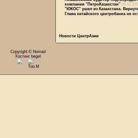
компании "ПетроКазахстан"
25.02.20
"ЮКОС" ушел из Казахстана. Вернут
Глава китайского центробанка не о
Новости ЦентрАзии
Copyright © Nomad
Хостинг beget