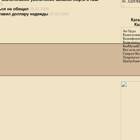
46.
АДИЛЬБ
05
...
ься не обещал
25.02.2005
ставил доллару надежды
25.02.2005
Ката
Ка
Ак Орда
Казахтелек
Казинформ
Казкоммер
КазМунайГ
Кто есть кт
Самрук-Ка
Tengrinews
ЦентрАзия