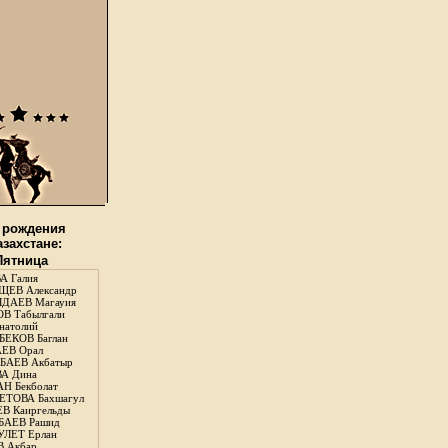
 рождения
азахстане:
 Пятница
А Галия
ЕВ Александр
ДАЕВ Магауия
В Табылгали
натолий
ЕКОВ Баглан
ЕВ Орал
АЕВ Акбатыр
А Дина
Н Бекболат
ТОВА Бахшагул
В Каиргельды
АЕВ Рашид
ЛЕТ Ерлан
 Акбар