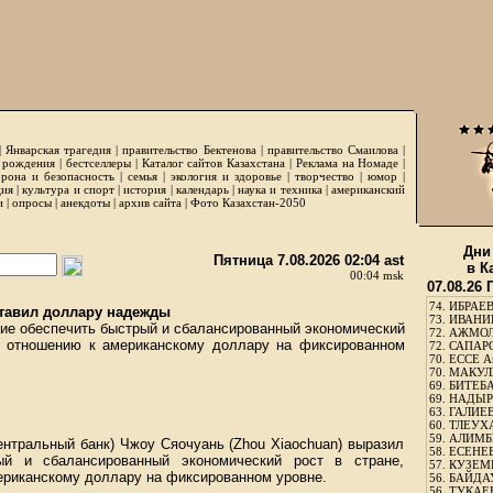
|
Январская трагедия
|
правительство Бектенова
|
правительство Смаилова
|
 рождения
|
бестселлеры
|
Каталог сайтов Казахстана
|
Реклама на Номаде
|
рона и безопасность
|
семья
|
экология и здоровье
|
творчество
|
юмор
|
ция
|
культура и спорт
|
история
|
календарь
|
наука и техника
|
американский
и
|
опросы
|
анекдоты
|
архив сайта
|
Фото Казахстан-2050
Дни
Пятница 7.08.2026 02:04 ast
в К
00:04 msk
07.08.26
74.
ИБРАЕВ
ставил доллару надежды
73.
ИВАНИЩ
ие обеспечить быстрый и сбалансированный экономический
72.
АЖМОЛ
о отношению к американскому доллару на фиксированном
72.
САПАРО
70.
ЕССЕ А
70.
МАКУЛБ
69.
БИТЕБА
69.
НАДЫРБ
63.
ГАЛИЕВ
60.
ТЛЕУХА
59.
АЛИМБЕ
ентральный банк) Чжоу Сяочуань (Zhou Xiaochuan) выразил
58.
ЕСЕНЕЕ
ый и сбалансированный экономический рост в стране,
57.
КУЗЕМБ
ериканскому доллару на фиксированном уровне.
56.
БАЙДАУ
56.
ТУКАЕВ