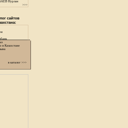
АЕВ Нурлан
>>>
лог сайтов
захстана:
ом
цбанк
аз
о в Казахстане
зына
в каталог >>>