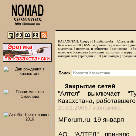
КАЗАХСТАН:
Самрук
|
Нурбанкгейт
|
Аблязовгейт
Казахстан-2050 |
RSS
|
кадровые перестановки
|
дни
аналитика
|
политика и общество
|
экономика
|
обо
интервью
|
скандалы
|
сенсации
|
криминал и корруп
империализм
|
трагедии и ЧП
|
акционеры
|
праздник
Поиск
Закрытие сетей
"Алтел" выключает "Т
Казахстана, работавшег
20.01.2006 /
экономика
MForum.ru, 19 января
АО "АЛТЕЛ" приняло 