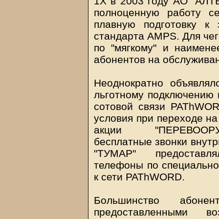
1Х в 2003 году АО "АЛТЕ
полноценную работу с
плавную подготовку к 
стандарта AMPS. Для чег
по "мягкому" и наимене
абонентов на обслужива
Неоднократно объявлял
льготному подключению 
сотовой связи PAThWOR
условия при переходе н
акции "ПЕРЕВООРУ
бесплатные звонки внут
"ТУМАР" предоставл
телефоны по специально
к сети PAThWORD.
Большинство абонен
предоставленными 