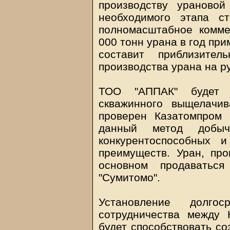
производству урановой
необходимого этапа с
полномасштабное комме
000 тонн урана в год при
составит приблизит
производства урана на ру
ТОО "АППАК" будет и
скважинного выщелачи
проверен Казатомпром 
данный метод добы
конкурентоспособных 
преимуществ. Уран, пр
основном продаватьс
"Сумитомо".
Установление долгос
сотрудничества между 
будет способствовать со