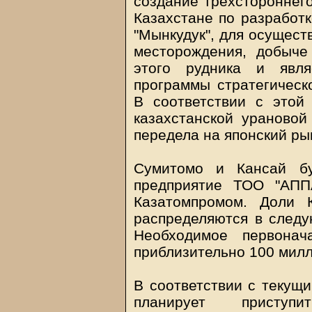
создание трехстороннег
Казахстане по разработ
"Мынкудук", для осущест
месторождения, добыче
этого рудника и явля
программы стратегическ
В соответствии с этой
казахстанской урановой
передела на японский ры
Сумитомо и Кансай бу
предприятие ТОО "АПП
Казатомпромом. Доли 
распределяются в след
Необходимое первонач
приблизительно 100 мил
В соответствии с текущ
планирует приступ