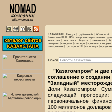
КАЗАХСТАН:
Самрук
|
Нурбанкгейт
|
Аблязовгейт
Казахстан-2050 |
RSS
|
кадровые перестановки
|
дни
аналитика
|
политика и общество
|
экономика
|
обо
интервью
|
скандалы
|
сенсации
|
криминал и корруп
империализм
|
трагедии и ЧП
|
акционеры
|
праздник
Поиск
"Казатомпром" и две 
соглашение о создании 
"Западный" месторожд
Доли Казатомпром, Сум
следующей пропорции
первоначальное финанс
100 миллионов долларо