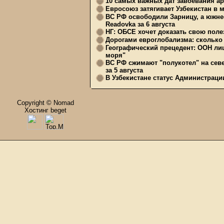
10 самых важных дат завоевания ар
Евросоюз затягивает Узбекистан в 
ВС РФ освободили Зарницу, а южне
Readovka за 6 августа
НГ: ОБСЕ хочет доказать свою поле
Дорогами евроглобализма: сколько 
Географический прецедент: ООН ли
моря"
ВС РФ сжимают "полукотел" на сев
за 5 августа
В Узбекистане статус Администрац
Copyright © Nomad
Хостинг beget