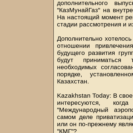
дополнительного выпу
"КазМунайГаз" на внутр
На настоящий момент реш
стадии рассмотрения и и
Дополнительно хотелось
отношении привлечени
будущего развития груп
будут приниматься 
необходимых согласова
порядке, установленн
Казахстан.
Kazakhstan Today
: В сво
интересуются, ког
"Международный аэроп
самом деле приватизаци
или он по-прежнему явля
"КМГ"?