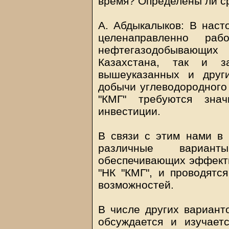
время? Определены ли ср
А. Абдыкалыков: В наст
целенаправленно ра
нефтегазодобывающи
Казахстана, так и з
вышеуказанных и друг
добычи углеводородного
"КМГ" требуются зна
инвестиции.
В связи с этим нами в
различные вариант
обеспечивающих эффекти
"НК "КМГ", и проводятс
возможностей.
В числе других вариант
обсуждается и изучает