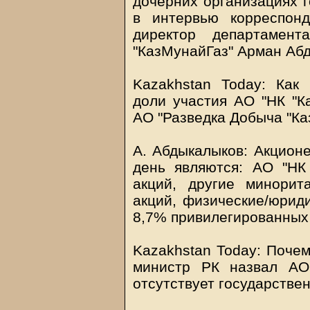
дочерних организациях 
в интервью корреспон
директор департамен
"КазМунайГаз" Арман Аб
Kazakhstan Today
: Как
доли участия АО "НК "К
АО "Разведка Добыча "К
А. Абдыкалыков: Акцион
день являются: АО "НК
акций, другие минори
акций, физические/юриди
8,7% привилегированных
Kazakhstan Today
: Почем
министр РК назвал АО
отсутствует государстве