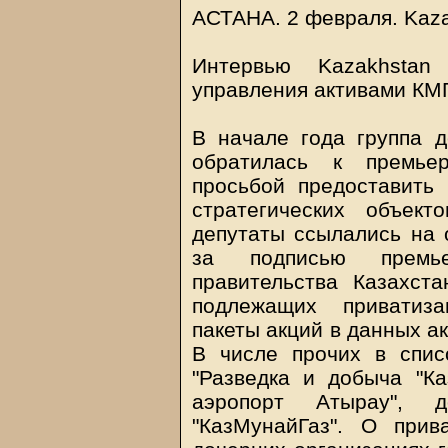
АСТАНА. 2 февраля.
Kaz
Интервью
Kazakhstan
управления активами К
В начале года группа 
обратилась к премье
просьбой предоставить
стратегических объек
депутаты ссылались на 
за подписью премье
правительства Казахста
подлежащих приватиза
пакеты акций в данных а
В числе прочих в спис
"Разведка и добыча "К
аэропорт Атырау", 
"КазМунайГаз". О прив