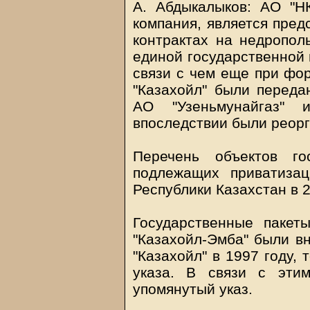
А. Абдыкалыков: АО "НК
компания, является пред
контрактах на недропол
единой государственной 
связи с чем еще при фо
"Казахойл" были переда
АО "Узеньмунайгаз" 
впоследствии были реорг
Перечень объектов го
подлежащих приватизац
Республики Казахстан в 2
Государственные пакет
"Казахойл-Эмба" были в
"Казахойл" в 1997 году,
указа. В связи с эти
упомянутый указ.