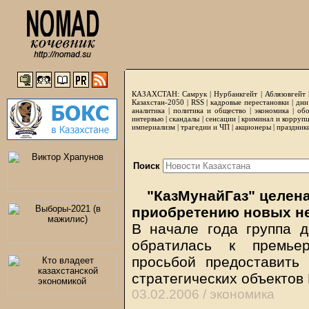
КАЗАХСТАН:
Самрук
|
Нурбанкгейт
|
Аблязовгейт
Казахстан-2050 |
RSS
|
кадровые перестановки
|
дни
аналитика
|
политика и общество
|
экономика
|
обо
интервью
|
скандалы
|
сенсации
|
криминал и корруп
империализм
|
трагедии и ЧП
|
акционеры
|
праздник
Поиск
"КазМунайГаз" целена
приобретению новых н
В начале года группа 
обратилась к премье
просьбой предоставить
стратегических объектов
03.02.2006 /
экономика