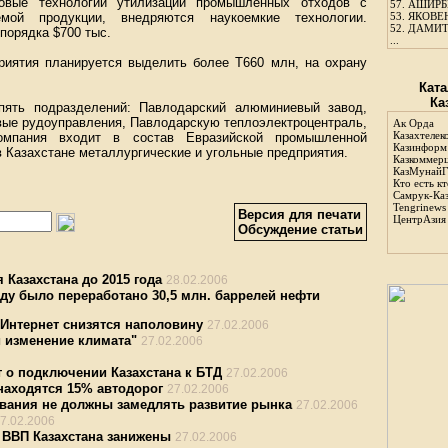
овые технологии утилизации промышленных отходов с
57.
АШИРБЕ
мой продукции, внедряются наукоемкие технологии.
53.
ЯКОВЕН
52.
ДАМИТ
порядка $700 тыс.
...
риятия планируется выделить более Т660 млн, на охрану
Ката
Ка
пять подразделений: Павлодарский алюминиевый завод,
овые рудоуправления, Павлодарскую теплоэлектроцентраль,
Ак Орда
Казахтелек
Компания входит в состав Евразийской промышленной
Казинформ
 Казахстане металлургические и угольные предприятия.
Казкоммер
КазМунайГ
Кто есть кт
Самрук-Ка
Tengrinews
Версия для печати
ЦентрАзия
Обсуждение статьи
 Казахстана до 2015 года
28.02.2006
у было переработано 30,5 млн. баррелей нефти
 Интернет снизятся наполовину
27.02.2006
и изменение климата"
27.02.2006
т о подключении Казахстана к БТД
27.02.2006
находятся 15% автодорог
27.02.2006
ования не должны замедлять развитие рынка
27.02.2006
7.02.2006
 ВВП Казахстана занижены
27.02.2006