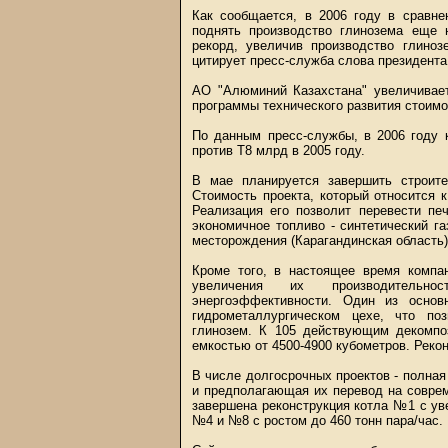
Как сообщается, в 2006 году в сравн
поднять производство глинозема еще 
рекорд, увеличив производство глиноз
цитирует пресс-служба слова президент
АО "Алюминий Казахстана" увеличивает
программы технического развития стоимо
По данным пресс-службы, в 2006 году 
против Т8 млрд в 2005 году.
В мае планируется завершить строител
Стоимость проекта, который относится 
Реализация его позволит перевести пе
экономичное топливо - синтетический г
месторождения (Карагандинская область)
Кроме того, в настоящее время компа
увеличения их производительно
энергоэффективности. Один из основ
гидрометаллургическом цехе, что по
глинозем. К 105 действующим декомпоз
емкостью от 4500-4900 кубометров. Рекон
В числе долгосрочных проектов - полная 
и предполагающая их перевод на соврем
завершена реконструкция котла №1 с уве
№4 и №8 с ростом до 460 тонн пара/час.