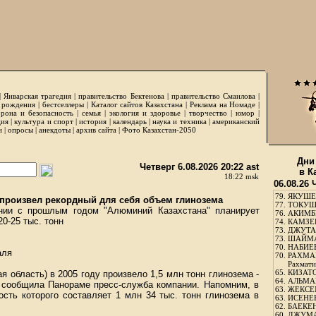
|
Январская трагедия
|
правительство Бектенова
|
правительство Смаилова
|
 рождения
|
бестселлеры
|
Каталог сайтов Казахстана
|
Реклама на Номаде
|
рона и безопасность
|
семья
|
экология и здоровье
|
творчество
|
юмор
|
ция
|
культура и спорт
|
история
|
календарь
|
наука и техника
|
американский
и
|
опросы
|
анекдоты
|
архив сайта
|
Фото Казахстан-2050
Дни
Четверг 6.08.2026 20:22 ast
в К
18:22 msk
06.08.26 
79.
ЯКУШЕ
 произвел рекордный для себя объем глинозема
77.
ТОКУШЕ
ении с прошлым годом "Алюминий Казахстана" планирует
76.
АКИМБЕ
0-25 тыс. тонн
74.
КАМЗЕБ
73.
ДЖУТАБ
73.
ШАЙМА
70.
НАБИЕВ
аля
70.
РАХМА
Рахмати
65.
КИЗАТО
 область) в 2005 году произвело 1,5 млн тонн глинозема -
64.
АЛЬМА
 сообщила Панораме пресс-служба компании. Напомним, в
63.
ЖЕКСЕМ
ость которого составляет 1 млн 34 тыс. тонн глинозема в
63.
ИСЕНЕЕ
62.
БАЕКЕН
60.
ДЖУМА