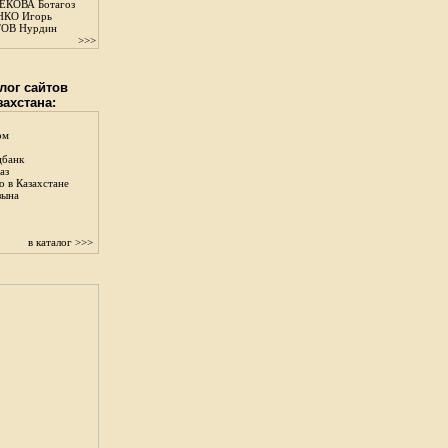
КОВА Ботагоз
КО Игорь
ОВ Нурдин
>>>
лог сайтов
захстана:
ом
цбанк
аз
о в Казахстане
зына
в каталог >>>