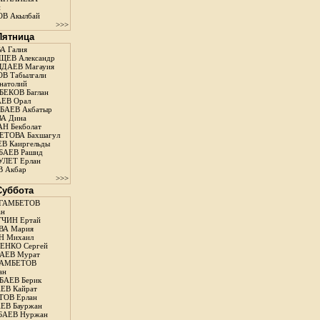
н
В Акылбай
>>>
 Пятница
А Галия
ЕВ Александр
ДАЕВ Магауия
В Табылгали
натолий
ЕКОВ Баглан
ЕВ Орал
АЕВ Акбатыр
А Дина
Н Бекболат
ТОВА Бахшагул
В Каиргельды
АЕВ Рашид
ЛЕТ Ерлан
 Акбар
>>>
 Суббота
ГАМБЕТОВ
ан
ЧИН Ертай
ВА Мария
Н Михаил
ЕНКО Сергей
АЕВ Мурат
АМБЕТОВ
ан
АЕВ Берик
ЕВ Кайрат
ОВ Ерлан
ЕВ Бауржан
БАЕВ Нуржан