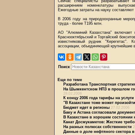
Сейчас специалисты разрабатывают н
расширением номенклатуры выпускае
Ежегодные затраты на науку составляют 
В 2006 году на природоохранные мероп
труда - более Т195 млн.
АО "Алюминий Казахстана" включает 
Краснооктябрьский и Торгайский боксит
известняковый рудник "Керегетас". 
ассоциации, объединяющей крупнейшие в
Поиск
Еще по теме
Разработана Транспортная стратегия
На Шымкентском НПЗ в прошлом год
28.02.2006
К концу 2006 года тарифы на услуги
"В Казахстане тоже может произойт
Бюджет идет в регионы
27.02.2006
Баку и Acтана согласовали докумен
В Казахстане в хорошем состоянии 
Канат Досмукаметов: Жесткие треб
На разных полюсах собственности
2
Данные о доле нефтяного сектора в