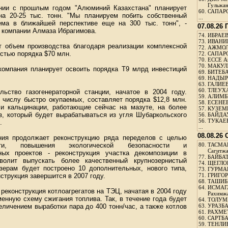
Гульжа
ении с прошлым годом "Алюминий Казахстана" планирует
60.
САПАРО
на 20-25 тыс. тонн. "Мы планируем побить собственный
...
ема в ближайшей перспективе еще на 300 тыс. тонн", -
07.08.26
а компании Алмаза Ибрагимова.
74.
ИБРАЕВ
73.
ИВАНИЩ
 объем производства благодаря реализации комплексной
72.
АЖМОЛ
стью порядка $70 млн.
72.
САПАРО
70.
ЕССЕ А
70.
МАКУЛБ
компания планирует освоить порядка Т9 млрд инвестиций
69.
БИТЕБА
69.
НАДЫРБ
63.
ГАЛИЕВ
60.
ТЛЕУХА
ьство газогенераторной станции, начатое в 2004 году.
59.
АЛИМБЕ
к числу быстро окупаемых, составляет порядка $12,8 млн.
58.
ЕСЕНЕЕ
чи кальцинации, работающие сейчас на мазуте, на более
57.
КУЗЕМБ
аз, который будет вырабатываться из угля Шубаркольского
56.
БАЙДАУ
56.
ТУКАЕВ
.
...
08.08.26
ния продолжает реконструкцию ряда переделов с целью
сти, повышения экологической безопасности и
80.
ТАСМА
Сагитж
ных проектов - реконструкция участка декомпозиции в
77.
БАЙБАТ
зволит выпускать более качественный крупнозернистый
74.
ЩЕГЛО
ерам будет построено 10 дополнительных, нового типа,
73.
ГУРМА
струкция завершится в 2007 году.
71.
ГРИГОР
68.
ТАШИБ
64.
ИСМАГ
реконструкция котлоагрегатов на ТЭЦ, начатая в 2004 году
Рахимж
енную схему сжигания топлива. Так, в течение года будет
64.
ТОЛУМБ
личением выработки пара до 400 тонн/час, а также котлов
63.
УРАЗБА
61.
РАХМЕТ
60.
САРТБА
59.
ТЕНЛИ