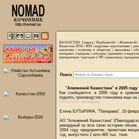
КАЗАХСТАН:
Самрук
|
Нурбанкгейт
|
Аблязовгейт
Казахстан-2050 |
RSS
|
кадровые перестановки
|
дни
аналитика
|
политика и общество
|
экономика
|
обо
интервью
|
скандалы
|
сенсации
|
криминал и корруп
империализм
|
трагедии и ЧП
|
акционеры
|
праздник
Поиск
"Алюминий Казахстана" в 2005 году
Как сообщается, в 2006 году в сравн
поднять производство глинозема еще на 2
13.02.2006 /
экономика
Елена БУТЫРИНА, "Панорама", 10 февр
АО "Алюминий Казахстана" (Павлодарская
рекордный за всю свою историю объем,
2004 году предприятие, проектная мощн
год, выпустило 1 млн 465 тыс. тонн.