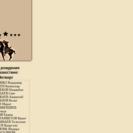
 рождения
азахстане:
Четверг
НКО Владимир
В Калиаскар
КОВ Назымбек
АЕВ Саят
АЕВ Аманатай
НОВ Болат
 Марат
НБЕРДИЕВ
льда
В Ермек
ГАМБЕТОВ Канат
БАЕВ Толеужан
В Каиргали
ОВА Индира
ГАЛИЕВА