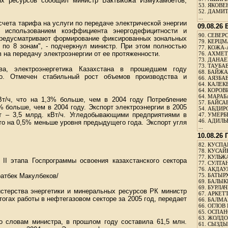
ых ресурсов сообщил министр Бактыкожа Измухамбетов,
53.
ЯКОВЕН
52.
ДАМИТ
...
счета тарифа на услуги по передаче электрической энергии
09.08.26
 использованием коэффициента энергодефицитности и
90.
СЕВЕРС
 предусматривают формирование фиксированных зональных
79.
КЕРЦМ
 по 8 зонам", - подчеркнул министр. При этом полностью
77.
КОЖА-
на передачу электроэнергии от ее протяженности.
76.
АХМЕТО
73.
ДАНАЕВ
73.
ТАУБАЕ
а, электроэнергетика Казахстана в прошедшем году
68.
БАЙЖА
во. Отмечен стабильный рост объемов производства и
66.
АЯЗБАЕ
64.
КАЛЕК
64.
КОРОВИ
64.
МАРАБ
Вт/ч, что на 1,3% больше, чем в 2004 году Потребление
57.
БАЙСАБ
1% больше, чем в 2004 году. Экспорт электроэнергии в 2005
54.
АБДИРО
рт – 3,5 млрд. кВт/ч. Угледобывающими предприятиями в
47.
УМЕРБЕ
46.
АДИЛЬБ
что на 0,5% меньше уровня предыдущего года. Экспорт угля
...
10.08.26
82.
КУСПАН
78.
КУСАЙ
77.
КУЛЬЖА
 II этапа Госпрограммы освоения казахстанского сектора
77.
СУЛТАН
76.
АКДАУ
атбек Макулбеков/
75.
БАТЫР
69.
БАЛЫКБ
69.
БУРЛАЧ
стерства энергетики и минеральных ресурсов РК министр
67.
АРКЕТТ
огах работы в нефтегазовом секторе за 2005 год, передает
66.
БАЛМА
66.
ОГЛОВ 
65.
ОСПАН
63.
ЖОЛДО
по словам министра, в прошлом году составила 61,5 млн.
61.
СЫЗДЫК