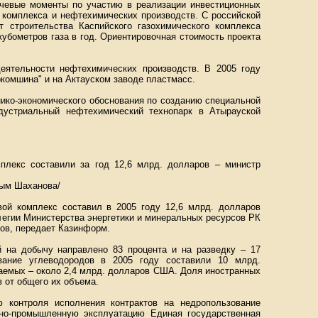
ючевые моменты по участию в реализации инвестиционных
о комплекса и нефтехимических производств. С российской
т строительства Каспийского газохимического комплекса
убометров газа в год. Ориентировочная стоимость проекта
еятельности нефтехимических производств. В 2005 году
комшина" и на Актауском заводе пластмасс.
нико-экономического обоснования по созданию специальной
дустриальный нефтехимический технопарк в Атырауской
плекс составили за год 12,6 млрд. долларов – министр
ым Шаханова/
ой комплекс составил в 2005 году 12,6 млрд. долларов
легии Министерства энергетики и минеральных ресурсов РК
ов, передает Казинформ.
 на добычу направлено 83 процента и на разведку – 17
ование углеводородов в 2005 году составили 10 млрд.
аемых – около 2,4 млрд. долларов США. Доля иностранных
в от общего их объема.
 контроля исполнения контрактов на недропользование
но-промышленную эксплуатацию Единая государственная