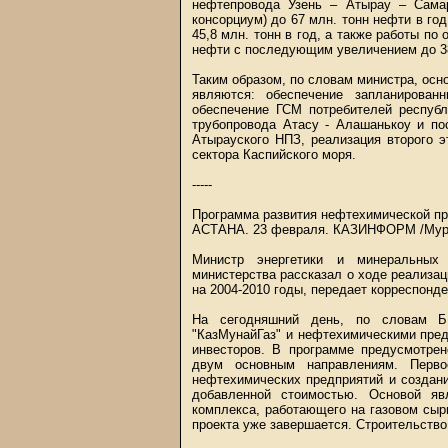
нефтепровода Узень – Атырау – Сама
консорциум) до 67 млн. тонн нефти в го
45,8 млн. тонн в год, а также работы по
нефти с последующим увеличением до 38
Таким образом, по словам министра, осн
являются: обеспечение запланирован
обеспечение ГСМ потребителей респуб
трубопровода Атасу - Алашанькоу и по
Атырауского НПЗ, реализация второго э
сектора Каспийского моря.
-----
Программа развития нефтехимической п
АСТАНА. 23 февраля.
КАЗИНФОРМ
/Мур
Министр энергетики и минеральных
министерства рассказал о ходе реализ
на 2004-2010 годы, передает корреспонд
На сегодняшний день, по словам Б
"КазМунайГаз" и нефтехимическими пре
инвесторов. В программе предусмотрен
двум основным направлениям. Перв
нефтехимических предприятий и создан
добавленной стоимостью. Основой явл
комплекса, работающего на газовом сыр
проекта уже завершается. Строительство 