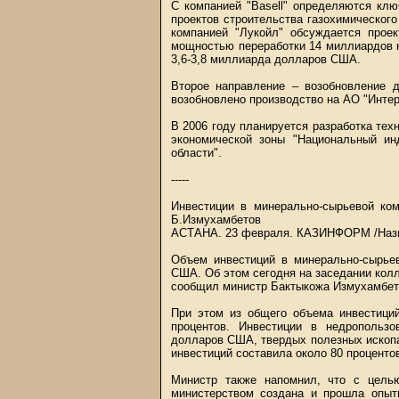
С компанией "Basell" определяются кл
проектов строительства газохимическог
компанией "Лукойл" обсуждается проек
мощностью переработки 14 миллиардов к
3,6-3,8 миллиарда долларов США.
Второе направление – возобновление д
возобновлено производство на АО "Интер
В 2006 году планируется разработка тех
экономической зоны "Национальный ин
области".
-----
Инвестиции в минерально-сырьевой ком
Б.Измухамбетов
АСТАНА. 23 февраля.
КАЗИНФОРМ
/Наз
Объем инвестиций в минерально-сырьев
США. Об этом сегодня на заседании кол
сообщил министр Бактыкожа Измухамбет
При этом из общего объема инвестиций
процентов. Инвестиции в недропольз
долларов США, твердых полезных ископ
инвестиций составила около 80 проценто
Министр также напомнил, что с целью
министерством создана и прошла опыт