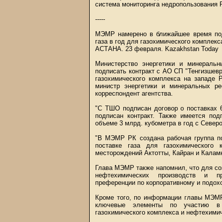
система мониторинга недропользования 
-----
МЭМР намерено в ближайшее время под
газа в год для газохимического комплекс
АСТАНА. 23 февраля.
Kazakhstan Today
Министерство энергетики и минераль
подписать контракт с АО СП "Тенгизшевр
газохимического комплекса на западе 
министр энергетики и минеральных р
корреспондент агентства.
"С ТШО подписан договор о поставках 
подписан контракт. Также имеется по
объеме 3 млрд. кубометра в год с Северо
"В МЭМР РК создана рабочая группа по
поставке газа для газохимического 
месторождений Актотты, Кайран и Каламк
Глава МЭМР также напомнил, что для со
нефтехимических производств и пр
преференции по корпоративному и подох
Кроме того, по информации главы МЭМР
ключевые элементы по участию в р
газохимического комплекса и нефтехимич