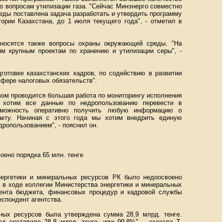
по вопросам утилизации газа. "Сейчас Минэнерго совместно
ды поставлена задача разработать и утвердить программу
ории Казахстана, до 1 июля текущего года", - отметил в
тносятся также вопросы охраны окружающей среды. "На
ым крупным проектам по хранению и утилизации серы", -
готовке казахстанских кадров, по содействию в развитии
сфере налоговых обязательств".
вом проводится большая работа по мониторингу исполнения
ы хотим все данные по недропользованию перевести в
зможность оперативно получить любую информацию о
акту. Начиная с этого года мы хотим внедрить единую
ропользованием", - пояснил он.
ено порядка 65 млн. тенге
нергетики и минеральных ресурсов РК было недоосвоено
, в ходе коллегии Министерства энергетики и минеральных
мента бюджета, финансовых процедур и кадровой службы
спондент агентства.
ных ресурсов была утверждена сумма 28,9 млрд. тенге.
д составило 28,8 млрд. тенге, или 99,8%", - сказала Т.