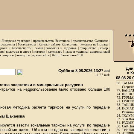
|
Январская трагедия
|
правительство Бектенова
|
правительство Смаилова
|
 рождения
|
бестселлеры
|
Каталог сайтов Казахстана
|
Реклама на Номаде
|
рона и безопасность
|
семья
|
экология и здоровье
|
творчество
|
юмор
|
ция
|
культура и спорт
|
история
|
календарь
|
наука и техника
|
американский
и
|
опросы
|
анекдоты
|
архив сайта
|
Фото Казахстан-2050
Дни
Суббота 8.08.2026 13:27 ast
в К
11:27 msk
08.08.26
80.
ТАСМА
ства энергетики и минеральных ресурсов
Сагитж
нтрактов на недропользование было отозвано больше 100
77.
БАЙБАТ
74.
ЩЕГЛО
73.
ГУРМА
71.
ГРИГОР
68.
ТАШИБ
 новая методика расчета тарифов на услуги по передаче
64.
ИСМАГ
Рахимж
64.
ТОЛУМБ
ым Шаханова/
63.
УРАЗБА
61.
РАХМЕТ
нируется ввести зональные тарифы на услуги по передаче
60.
САРТБА
 новой методике. Об этом сегодня на заседании коллегии в
59.
ТЕНЛИ
57.
АШИРБЕ