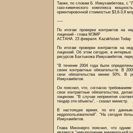
Также, по словам Б. Измухамбетова, с 
газо-химического комплекса мощнос
ориентировочной стоимостью $3,6-3,8 мл
-----
По итогам проверки контрактов на не
лицензий - глава МЭМР
АСТАНА. 23 февраля.
Kazakhstan Today
По итогам проверки контрактов на не
лицензий. Об этом сегодня, в интервь
ресурсов Бахтыкожа Измухамбетов, перед
"В течение 2004 года были определен
своих контрактных обязательств. В 20
свои обязательства менее 50%. В р
Измухамбетов.
Он пояснил, что, согласно требования
свои контрактные обязательства, дела
лицензии. "В случае непринятия соотв
тендер эти объекты", - сказал министр.
В настоящее время, по его данным,
недропользователей". "На сегодня боль
Измухамбетов.
Глава Минэнерго пояснил, что одним
является "невыполнение минимальной р