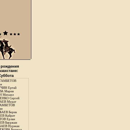
 рождения
азахстане:
 Суббота
ГАМБЕТОВ
ан
ЧИН Ертай
ВА Мария
Н Михаил
ЕНКО Сергей
АЕВ Мурат
АМБЕТОВ
ан
АЕВ Берик
ЕВ Кайрат
ОВ Ерлан
ЕВ Бауржан
БАЕВ Нуржан
КОВА Ботагоз