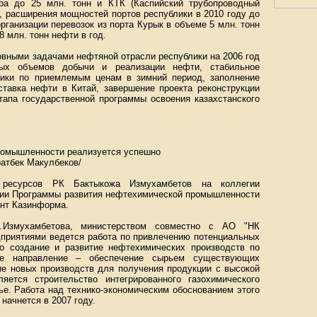
ра до 25 млн. тонн и КТК (Каспийский трубопроводный
д, расширения мощностей портов республики в 2010 году до
 организации перевозок из порта Курык в объеме 5 млн. тонн
 млн. тонн нефти в год.
овными задачами нефтяной отрасли республики на 2006 год
ных объемов добычи и реализации нефти, стабильное
лики по приемлемым ценам в зимний период, заполнение
ставка нефти в Китай, завершение проекта реконструкции
тапа государственной программы освоения казахстанского
ромышленности реализуется успешно
атбек Макулбеков/
 ресурсов РК Бактыкожа Измухамбетов на коллегии
ации Программы развития нефтехимической промышленности
ент Казинформа.
.Измухамбетова, министерством совместно с АО "НК
дприятиями ведется работа по привлечению потенциальных
о создание и развитие нефтехимических производств по
ое направление – обеспечение сырьем существующих
ие новых производств для получения продукции с высокой
яется строительство интегрированного газохимического
ье. Работа над технико-экономическим обоснованием этого
начнется в 2007 году.