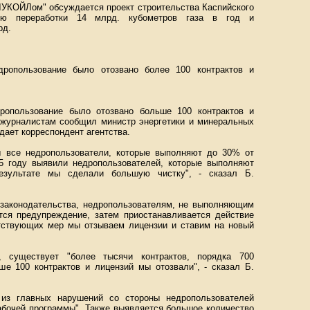
"ЛУКОЙЛом" обсуждается проект строительства Каспийского
тью переработки 14 млрд. кубометров газа в год и
рд.
дропользование было отозвано более 100 контрактов и
дропользование было отозвано больше 100 контрактов и
ю журналистам сообщил министр энергетики и минеральных
ает корреспондент агентства.
ы все недропользователи, которые выполняют до 30% от
05 году выявили недропользователей, которые выполняют
езультате мы сделали большую чистку", - сказал Б.
м законодательства, недропользователям, не выполняющим
ется предупреждение, затем приостанавливается действие
етствующих мер мы отзываем лицензии и ставим на новый
 существует "более тысячи контрактов, порядка 700
ше 100 контрактов и лицензий мы отозвали", - сказал Б.
 из главных нарушений со стороны недропользователей
абочей программы". Также выявляется большое количество