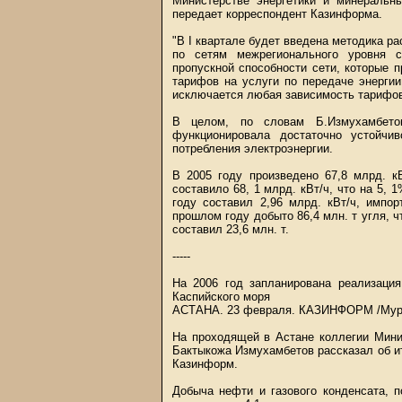
Министерстве энергетики и минеральн
передает корреспондент Казинформа.
"В I квартале будет введена методика ра
по сетям межрегионального уровня с
пропускной способности сети, которые
тарифов на услуги по передаче энергии
исключается любая зависимость тарифов 
В целом, по словам Б.Измухамбетов
функционировала достаточно устойчи
потребления электроэнергии.
В 2005 году произведено 67,8 млрд. к
составило 68, 1 млрд. кВт/ч, что на 5, 
году составил 2,96 млрд. кВт/ч, импо
прошлом году добыто 86,4 млн. т угля, 
составил 23,6 млн. т.
-----
На 2006 год запланирована реализация
Каспийского моря
АСТАНА. 23 февраля.
КАЗИНФОРМ
/Мур
На проходящей в Астане коллегии Мини
Бактыкожа Измухамбетов рассказал об ит
Казинформ.
Добыча нефти и газового конденсата, 