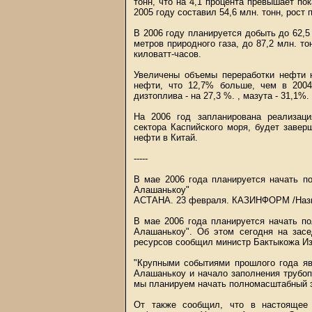
тонн, что на 4,1 процента превышает пок
2005 году составил 54,6 млн. тонн, рост 
В 2006 году планируется добыть до 62,5 
метров природного газа, до 87,2 млн. то
киловатт-часов.
Увеличены объемы переработки нефти н
нефти, что 12,7% больше, чем в 2004
дизтоплива - на 27,3 %. , мазута - 31,1%.
На 2006 год запланирована реализаци
сектора Каспийского моря, будет завер
нефти в Китай.
-----
В мае 2006 года планируется начать п
Алашанькоу"
АСТАНА. 23 февраля.
КАЗИНФОРМ
/Наз
В мае 2006 года планируется начать п
Алашанькоу". Об этом сегодня на засе
ресурсов сообщил министр Бактыкожа И
"Крупными событиями прошлого года яв
Алашанькоу и начало заполнения трубоп
мы планируем начать полномасштабный э
От также сообщил, что в настоящее 