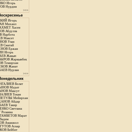
КО Игорь
ОВ Нурдин
>>>
 Воскресенье
КИЙ Игорь
АН Михаил
АХМЕТ Хасен
В Абдулла
 Нарбота
В Максет
НОВ Улан
В Сматай
ЕНОВ Ержан
Н Игорь
АЕВ Жакып
ЫРОВ Жаркынбек
В Темирхан
КОВ Жанат
АЕВ Нурлан
>>>
 Понедельник
ГАЛИЕВ Болат
ЫНОВ Мурат
НОВ Максут
АЛИЕВ Токан
ЛЕТУЛЫ Мейирхан
ХАНОВ Айдар
АЕВ Такир
ЕНКО Светлана
 Розанна
ГАМБЕТОВ Марат
Вадим
ОВ Аманжол
ГУТОВ Аскар
ОВ Бейбит