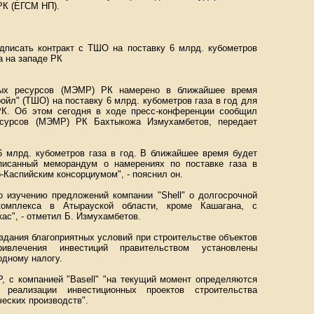
РК (ЕГСМ НП).
писать контракт с ТШО на поставку 6 млрд. кубометров
а на западе РК
ных ресурсов (МЭМР) РК намерено в ближайшее время
ойл" (ТШО) на поставку 6 млрд. кубометров газа в год для
РК. Об этом сегодня в ходе пресс-конференции сообщил
есурсов (МЭМР) РК Бахтыкожа Измухамбетов, передает
6 млрд. кубометров газа в год. В ближайшее время будет
дписанный меморандум о намерениях по поставке газа в
-Каспийским консорциумом", - пояснил он.
 изучению предложений компании "Shell" о долгосрочной
комплекса в Атырауской области, кроме Кашагана, с
ас", - отметил Б. Измухамбетов.
здания благоприятных условий при строительстве объектов
ивлечения инвестиций правительством установлены
одному налогу.
, с компанией "Basell" "на текущий момент определяются
еализации инвестиционных проектов строительства
еских производств".