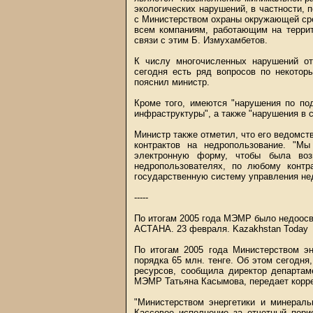
экологических нарушений, в частности, 
с Министерством охраны окружающей сре
всем компаниям, работающим на террит
связи с этим Б. Измухамбетов.
К числу многочисленных нарушений о
сегодня есть ряд вопросов по некотор
пояснил министр.
Кроме того, имеются "нарушения по под
инфраструктуры", а также "нарушения в 
Министр также отметил, что его ведомст
контрактов на недропользование. "М
электронную форму, чтобы была во
недропользователях, по любому контр
государственную систему управления нед
-----
По итогам 2005 года МЭМР было недоосво
АСТАНА. 23 февраля.
Kazakhstan Today
По итогам 2005 года Министерством э
порядка 65 млн. тенге. Об этом сегодня
ресурсов, сообщила директор департа
МЭМР Татьяна Касымова, передает корре
"Министерством энергетики и минераль
Кассовое исполнение за отчетный перио