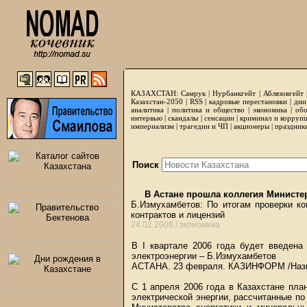
КАЗАХСТАН:
Самрук
|
Нурбанкгейт
|
Аблязовгейт
Казахстан-2050 |
RSS
|
кадровые перестановки
|
дни
аналитика
|
политика и общество
|
экономика
|
обо
интервью
|
скандалы
|
сенсации
|
криминал и корруп
империализм
|
трагедии и ЧП
|
акционеры
|
праздник
Поиск
В Астане прошла коллегия Министер
Б.Измухамбетов: По итогам проверки ко
контрактов и лицензий
24.02.2006 /
экономика
В I квартале 2006 года будет введена
электроэнергии – Б.Измухамбетов
АСТАНА. 23 февраля.
КАЗИНФОРМ
/Наз
С 1 апреля 2006 года в Казахстане пла
электрической энергии, рассчитанные по