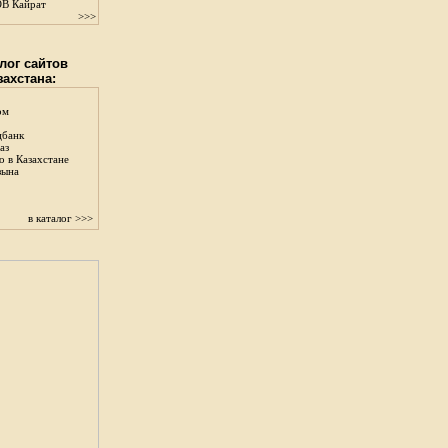
В Кайрат
>>>
лог сайтов
захстана:
ом
цбанк
аз
о в Казахстане
зына
в каталог >>>