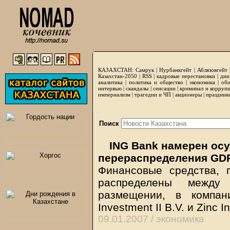
КАЗАХСТАН:
Самрук
|
Нурбанкгейт
|
Аблязовгейт
Казахстан-2050 |
RSS
|
кадровые перестановки
|
дни
аналитика
|
политика и общество
|
экономика
|
обо
интервью
|
скандалы
|
сенсации
|
криминал и корруп
империализм
|
трагедии и ЧП
|
акционеры
|
праздник
Поиск
ING Bank намерен ос
перераспределения GDR
Финансовые средства, 
распределены между
размещении, в компани
Investment II B.V. и Zinc In
09.01.2007 /
экономика