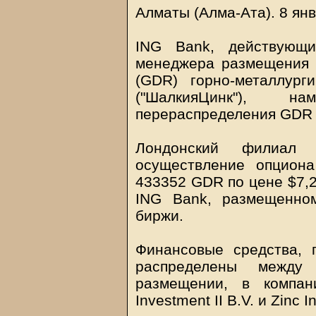
Алматы (Алма-Ата). 8 
ING Bank, действующи
менеджера размещения 
(GDR) горно-металлург
("ШалкияЦинк"), н
перераспределения GDR 
Лондонский филиал
осуществление опцион
433352 GDR по цене $7,2
ING Bank, размещенно
биржи.
Финансовые средства, 
распределены между
размещении, в компани
Investment II B.V. и Zinc I