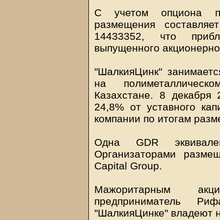
С учетом опциона п
размещения составляе
14433352, что прибл
выпущенного акционерног
"ШалкияЦинк" занимаетс
на полиметаллическ
Казахстане. 8 декабря
24,8% от уставного кап
компании по итогам разм
Одна GDR эквивален
Организаторами разме
Capital Group.
Мажоритарным акц
предприниматель Ри
"ШалкияЦинке" владеют н