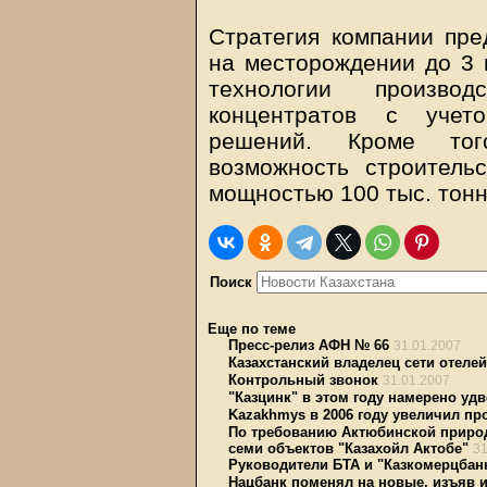
Стратегия компании пре
на месторождении до 3 
технологии произво
концентратов с учето
решений. Кроме того
возможность строитель
мощностью 100 тыс. тонн
Поиск
Еще по теме
Пресс-релиз АФН № 66
31.01.2007
Казахстанский владелец сети отелей
Контрольный звонок
31.01.2007
"Казцинк" в этом году намерено уд
Kazakhmys в 2006 году увеличил пр
По требованию Актюбинской приро
семи объектов "Казахойл Актобе"
31
Руководители БТА и "Казкомерцба
Нацбанк поменял на новые, изъяв и