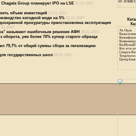
60.
ИЛЬЯСО
 Chagala Group планирует IPO на LSE
31.01.2007
...
воить объем инвестиций
31.01.2007
оизводство катодной меди на 5%
31.01.2007
Ката
доохранной прокуратуры приостановлена эксплуатация
Ка
.01.2007
Ак Орда
нка" называют ошибочным решение АФН
30.01.2007
Казахтелек
з оборота, уже более 70% купюр старого образца
Казинформ
Казкоммер
КазМунайГ
ил 79,7% от общей суммы сбора за легализацию
Кто есть кт
Самрук-Ка
для государственных школ
30.01.2007
Tengrinews
ЦентрАзия