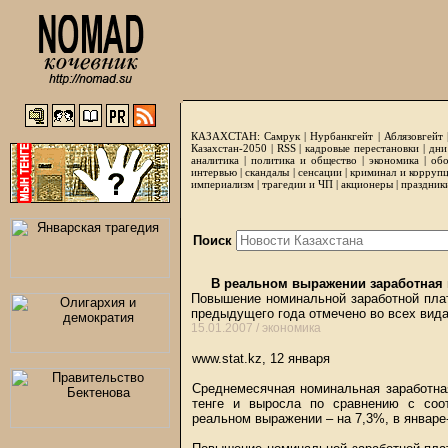
КАЗАХСТАН:
Самрук
|
Нурбанкгейт
|
Аблязовгейт
Казахстан-2050 |
RSS
|
кадровые перестановки
|
дни
аналитика
|
политика и общество
|
экономика
|
обо
интервью
|
скандалы
|
сенсации
|
криминал и корруп
империализм
|
трагедии и ЧП
|
акционеры
|
праздник
Поиск
В реальном выражении заработная п
Повышение номинальной заработной плат
предыдущего года отмечено во всех вид
15.01.2007 /
экономика
www.stat.kz, 12 января
Среднемесячная номинальная заработная
тенге и выросла по сравнению с соо
реальном выражении – на 7,3%, в январе-