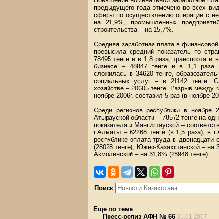
Повышение номинальной заработной плат
предыдущего года отмечено во всех вид
сферы по осуществлению операции с не
на 21,9%, промышленных предприяти
строительства – на 15,7%.
Средняя заработная плата в финансовой с
превысила средний показатель по стра
78495 тенге и в 1,8 раза, транспорта и 
бизнесе – 48847 тенге и в 1,1 раза.
сложилась в 34620 тенге, образователь
социальных услуг – в 21142 тенге. С
хозяйстве – 20605 тенге. Разрыв между
ноябре 2006г. составил 5 раз (в ноябре 200
Среди регионов республики в ноябре 2
Атырауской области – 78572 тенге на одн
показателя и Мангистауской – соответств
г.Алматы – 62268 тенге (в 1,5 раза), в 
республике оплата труда в двенадцати о
(28028 тенге), Южно-Казахстанской – на 
Акмолинской – на 31,8% (28948 тенге).
Поиск
Еще по теме
Пресс-релиз АФН № 66
31.01.2007