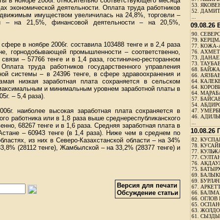
ы в ноябре 2006г. относительно соответствующего месяца
53.
ЯКОВЕН
ах экономической деятельности. Оплата труда работников
52.
ДАМИТ
движимым имуществом увеличилась на 24,8%, торговли –
...
й – на 21,5%, финансовой деятельности – на 20,5%,
09.08.26
90.
СЕВЕРС
79.
КЕРЦМ
фере в ноябре 2006г. составила 103488 тенге и в 2,4 раза
77.
КОЖА-
не, горнодобывающей промышленности – соответственно,
76.
АХМЕТО
73.
ДАНАЕВ
в связи – 57766 тенге и в 1,4 раза, гостинично-ресторанном
73.
ТАУБАЕ
 Оплата труда работников государственного управления
68.
БАЙЖА
ной системы – в 24396 тенге, в сфере здравоохранения и
66.
АЯЗБАЕ
амая низкая заработная плата сохраняется в сельском
64.
КАЛЕК
64.
КОРОВИ
 максимальным и минимальным уровнем заработной платы в
64.
МАРАБ
5г. – 5,4 раза).
57.
БАЙСАБ
54.
АБДИРО
006г. наиболее высокая заработная плата сохраняется в
47.
УМЕРБЕ
46.
АДИЛЬБ
ого работника или в 1,8 раза выше среднереспубликанского
...
енно, 68267 тенге и в 1,6 раза. Средняя заработная плата в
10.08.26
г.Астане – 60943 тенге (в 1,4 раза). Ниже чем в среднем по
бластях, из них в Северо-Казахстанской области – на 34%
82.
КУСПАН
78.
КУСАЙ
33,8% (28112 тенге), Жамбылской – на 33,2% (28377 тенге) и
77.
КУЛЬЖА
77.
СУЛТАН
76.
АКДАУ
75.
БАТЫР
69.
БАЛЫКБ
69.
БУРЛАЧ
Версия для печати
67.
АРКЕТТ
Обсуждение статьи
66.
БАЛМА
66.
ОГЛОВ 
65.
ОСПАН
63.
ЖОЛДО
61.
СЫЗДЫК