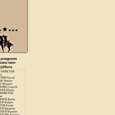
 рождения
азахстане:
 Суббота
ГАМБЕТОВ
ан
ЧИН Ертай
ВА Мария
Н Михаил
ЕНКО Сергей
АЕВ Мурат
АМБЕТОВ
ан
АЕВ Берик
ЕВ Кайрат
ОВ Ерлан
ЕВ Бауржан
БАЕВ Нуржан
КОВА Ботагоз