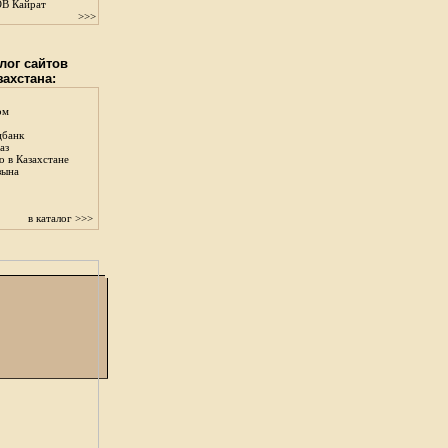
В Кайрат
>>>
лог сайтов
захстана:
ом
цбанк
аз
о в Казахстане
зына
в каталог >>>