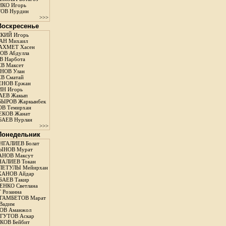
КО Игорь
ОВ Нурдин
>>>
 Воскресенье
КИЙ Игорь
АН Михаил
АХМЕТ Хасен
В Абдулла
 Нарбота
В Максет
НОВ Улан
В Сматай
ЕНОВ Ержан
Н Игорь
АЕВ Жакып
ЫРОВ Жаркынбек
В Темирхан
КОВ Жанат
АЕВ Нурлан
>>>
 Понедельник
ГАЛИЕВ Болат
ЫНОВ Мурат
НОВ Максут
АЛИЕВ Токан
ЛЕТУЛЫ Мейирхан
ХАНОВ Айдар
АЕВ Такир
ЕНКО Светлана
 Розанна
ГАМБЕТОВ Марат
Вадим
ОВ Аманжол
ГУТОВ Аскар
ОВ Бейбит