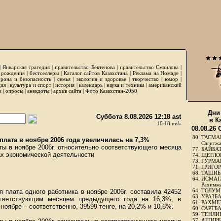
|
Январская трагедия
|
правительство Бектенова
|
правительство Смаилова
|
 рождения
|
бестселлеры
|
Каталог сайтов Казахстана
|
Реклама на Номаде
|
рона и безопасность
|
семья
|
экология и здоровье
|
творчество
|
юмор
|
ция
|
культура и спорт
|
история
|
календарь
|
наука и техника
|
американский
и
|
опросы
|
анекдоты
|
архив сайта
|
Фото Казахстан-2050
Дни
Суббота 8.08.2026 12:18 ast
в К
10:18 msk
08.08.26
80.
ТАСМА
лата в ноябре 2006 года увеличилась на 7,3%
Сагитж
ы в ноябре 2006г. относительно соответствующего месяца
77.
БАЙБАТ
ах экономической деятельности
74.
ЩЕГЛО
73.
ГУРМА
71.
ГРИГОР
68.
ТАШИБ
64.
ИСМАГ
Рахимж
64.
ТОЛУМБ
 плата одного работника в ноябре 2006г. составила 42452
63.
УРАЗБА
тветствующим месяцем предыдущего года на 16,3%, в
61.
РАХМЕТ
ноябре – соответственно, 39599 тенге, на 20,2% и 10,6%.
60.
САРТБА
59.
ТЕНЛИ
57.
АШИРБЕ