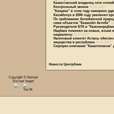
Казахстанский владелец сети отелей
Контрольный звонок
31.01.2007
"Казцинк" в этом году намерено уд
Kazakhmys в 2006 году увеличил пр
По требованию Актюбинской приро
семи объектов "Казахойл Актобе"
31
Руководители БТА и "Казкомерцба
Нацбанк поменял на новые, изъяв и
нацвалюты
30.01.2007
Налоговый комитет Астаны обеспеч
имущества в республике
30.01.2007
Сюрприз компании "Казахтелеком" 
Новости ЦентрАзии
Copyright © Nomad
Хостинг beget