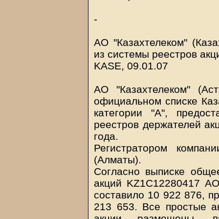
-
АО "Казахтелеком" (Каз
из системы реестров акц
KASE, 09.01.07
АО "Казахтелеком" (Аст
официальном списке Каз
категории "А", предо
реестров держателей акц
года.
Регистратором компан
(Алматы).
Согласно выписке обще
акций KZ1C12280417 АО 
составило 10 922 876, п
213 653. Все простые а
акции размещены, в