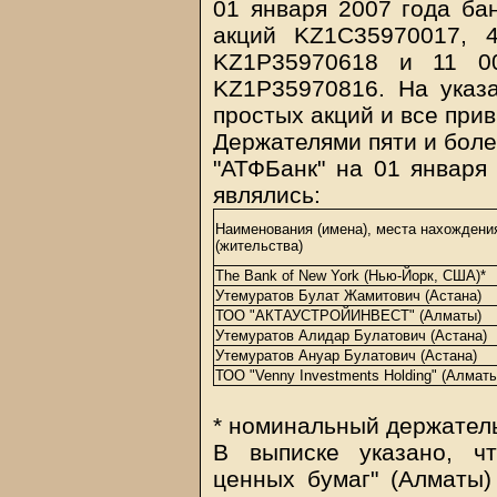
01 января 2007 года ба
акций KZ1C35970017, 
KZ1P35970618 и 11 00
KZ1P35970816. На указ
простых акций и все при
Держателями пяти и бол
"АТФБанк" на 01 января
являлись:
Наименования (имена), места нахождени
(жительства)
The Bank of New York (Нью-Йорк, США)*
Утемуратов Булат Жамитович (Астана)
ТОО "АКТАУСТРОЙИНВЕСТ" (Алматы)
Утемуратов Алидар Булатович (Астана)
Утемуратов Ануар Булатович (Астана)
ТОО "Venny Investments Holding" (Алматы
* номинальный держател
В выписке указано, ч
ценных бумаг" (Алматы)