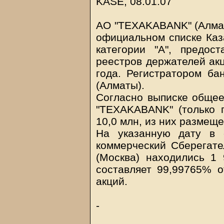
KASE, 08.01.07
АО "TEXAKABANK" (Алматы
официальном списке Каз
категории "А", предо
реестров держателей акц
года. Регистратором б
(Алматы).
Согласно выписке общее
"TEXAKABANK" (только 
10,0 млн, из них размеще
На указанную дату в 
коммерческий Сберегате
(Москва) находились 1
составляет 99,99765% 
акций.
-