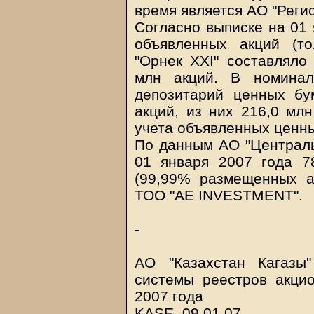
время является АО "Регис
Согласно выписке на 01 
объявленных акций (т
"Орнек XXI" составляло
млн акций. В номина
депозитарий ценных бу
акций, из них 216,0 млн
учета объявленных ценны
По данным АО "Централь
01 января 2007 года 7
(99,99% размещенных а
ТОО "AE INVESTMENT".
-
АО "Казахстан Кагазы
системы реестров акци
2007 года
KASE, 09.01.07