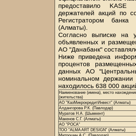
предоставило KASE 
держателей акций по с
Регистратором банка
(Алматы).
Согласно выписке на 
объявленных и размеще
АО "Данабанк" составлял
Ниже приведена инфор
процентов размещенны
данных АО "Центральн
номинальном держании 
находилось 638 000 акци
Наименование (имена), место нахождени
(жительства)
АО "КазМикрокредитИнвест" (Алматы)
Алдангорова Р.К. (Павлодар)
Муратов Н.А. (Шымкент)
Макенов С.Г. (Алматы)
АО "РОСА"
ТОО "ALMA ART DESIGN" (Алматы)
Митрошин А.С. (Павлодар)