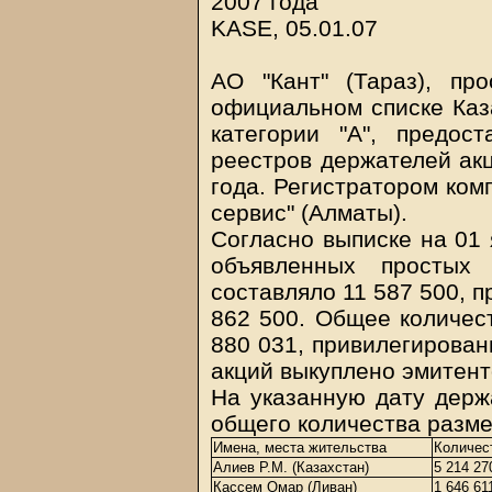
2007 года
KASE, 05.01.07
АО "Кант" (Тараз), пр
официальном списке Каз
категории "А", предо
реестров держателей акц
года. Регистратором ком
сервис" (Алматы).
Согласно выписке на 01 
объявленных простых
составляло 11 587 500, 
862 500. Общее количес
880 031, привилегирован
акций выкуплено эмитент
На указанную дату держ
общего количества разме
Имена, места жительства
Количест
Алиев Р.М. (Казахстан)
5 214 27
Кассем Омар (Ливан)
1 646 61