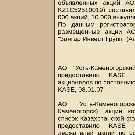
объявленных акций АО
KZ1C52510019) состави
000 акций, 10 000 выкуп
По данным регистрато
размещенные акции А
"Зангар Инвест Групп" (А
-
АО "Усть-Каменогорски
предоставило KASE 
акционеров по состоянию
KASE, 08.01.07
АО "Усть-Каменогорс
Каменогорск), акции 
список Казахстанской фо
предоставило KASE 
держателей акций по с