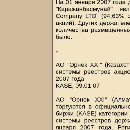
На 01 января 2007 года
"Каражанбасмунай" яв
Company LTD" (94,63% 
акций). Других держател
количества размещенных
было.
-
АО "Орнек XXI" (Казахс
системы реестров акци
2007 года
KASE, 09.01.07
АО "Орнек XXI" (Алма
торгуются в официальн
биржи (KASE) категории 
системы реестров держ
января 2007 года. Рег