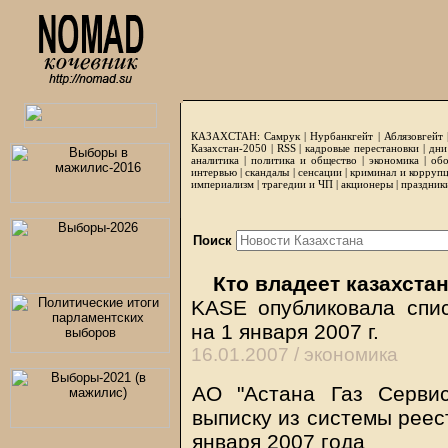
КАЗАХСТАН:
Самрук
|
Нурбанкгейт
|
Аблязовгейт
Казахстан-2050 |
RSS
|
кадровые перестановки
|
дни
аналитика
|
политика и общество
|
экономика
|
обо
интервью
|
скандалы
|
сенсации
|
криминал и корруп
империализм
|
трагедии и ЧП
|
акционеры
|
праздник
Поиск
Кто владеет казахста
KASE опубликовала спис
на 1 января 2007 г.
16.01.2007 /
экономика
АО "Астана Газ Сервис
выписку из системы реес
января 2007 года