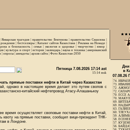
|
Январская трагедия
|
правительство Бектенова
|
правительство Смаилова
|
 рождения
|
бестселлеры
|
Каталог сайтов Казахстана
|
Реклама на Номаде
|
рона и безопасность
|
семья
|
экология и здоровье
|
творчество
|
юмор
|
ция
|
культура и спорт
|
история
|
календарь
|
наука и техника
|
американский
и
|
опросы
|
анекдоты
|
архив сайта
|
Фото Казахстан-2050
Дни
Пятница 7.08.2026 17:14 ast
в К
15:14 msk
07.08.26
74.
ИБРАЕВ
чать прямые поставки нефти в Китай через Казахстан
73.
ИВАНИЩ
ай, однако в настоящее время делает это путем свопов с
72.
АЖМОЛ
казахстанско-китайский нефтепровод Атасу-Алашанькоу
72.
САПАРО
70.
ЕССЕ А
70.
МАКУЛБ
69.
БИТЕБА
69.
НАДЫРБ
63.
ГАЛИЕВ
60.
ТЛЕУХА
ее время осуществляет своповые поставки нефти в Китай,
59.
АЛИМБЕ
ь квоту на прямые поставки, сообщил вице-президент ТНК-
58.
ЕСЕНЕЕ
там в Лондоне.
57.
КУЗЕМБ
56.
БАЙДАУ
56.
ТУКАЕВ