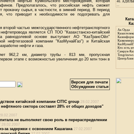
лняется нефтью Кумкольского месторождения, которая
46.
АДИЛЬБ
афинов. Предполагалось, что российская нефть сможет
...
т прокачку сырья, в частности, в зимний период. В период
ся, что приводит к необходимости ее подогревать для
Ката
Ка
я второй частью межгосударственного нефтетранспортного
Ак Орда
м нефтепровода является СП ТОО "Казахстанско-китайский
Казахтелек
 на равнодолевой основе выступают АО "КазТрансОйл"
Казинформ
Казкоммер
ной нефтегазовой компании "КазМунайГаз") и Китайская
КазМунайГ
азработке нефти и газа.
Кто есть кт
Самрук-Ка
ляет 962,2 км, диаметр трубы - 813 мм, пропускная
Tengrinews
ЦентрАзия
 первом этапе с возможностью увеличения до 20 млн тонн в
Версия для печати
Обсуждение статьи
дством китайской компании CITIC group
28.02.2007
т нефтяного сектора составят 28% от общих доходов"
28.02.2007
питала не выполняет свою роль в перераспределении
"
28.02.2007
из-за задержки с освоением Кашагана
27.02.2007
ондонской бирже
27.02.2007