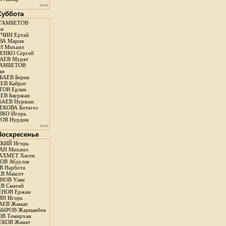
>>>
 Суббота
ГАМБЕТОВ
ан
ЧИН Ертай
ВА Мария
Н Михаил
ЕНКО Сергей
АЕВ Мурат
АМБЕТОВ
ан
АЕВ Берик
ЕВ Кайрат
ОВ Ерлан
ЕВ Бауржан
БАЕВ Нуржан
КОВА Ботагоз
КО Игорь
ОВ Нурдин
>>>
 Воскресенье
КИЙ Игорь
АН Михаил
АХМЕТ Хасен
В Абдулла
 Нарбота
В Максет
НОВ Улан
В Сматай
ЕНОВ Ержан
Н Игорь
АЕВ Жакып
ЫРОВ Жаркынбек
В Темирхан
КОВ Жанат