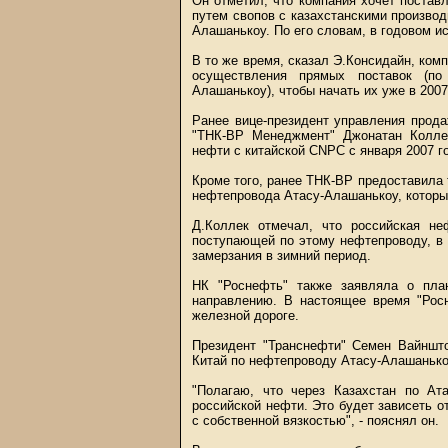
Он отметил, что компания хочет постав
путем свопов с казахстанскими производ
Алашанькоу. По его словам, в годовом и
В то же время, сказал Э.Консидайн, ком
осуществления прямых поставок (по
Алашанькоу), чтобы начать их уже в 2007
Ранее вице-президент управления прода
"ТНК-ВР Менеджмент" Джонатан Коллек
нефти с китайской CNPC с января 2007 г
Кроме того, ранее ТНК-ВР предоставила 
нефтепровода Атасу-Алашанькоу, который
Д.Коллек отмечал, что российская не
поступающей по этому нефтепроводу, в 
замерзания в зимний период.
НК "Роснефть" также заявляла о пла
направлению. В настоящее время "Росн
железной дороге.
Президент "Транснефти" Семен Вайншто
Китай по нефтепроводу Атасу-Алашанькоу
"Полагаю, что через Казахстан по Ат
российской нефти. Это будет зависеть от
с собственной вязкостью", - пояснял он.