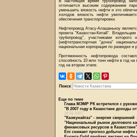
В настоящее время трубопровод запо
отличается высоким содержанием пар
уменьшить вязкость нефти и это облегчи
холодов вязкость нефти увеличивает
обеспечения транспортировки.
Нефтепровод Атасу-Алашанькоу являетс
проекта "Казахстан-Китай". Владельце
трубопровод", участниками которого
(нефтетранспортная "дочка" националь
национальная корпорация по разведке и р
Протяженность нефтепровода состав
способность 10 млн тонн нефти в год на
год на втором этапе.
Поиск
Еще по теме
Глава МЭМР РК встретился с руково
"В 2007 году в Казахстане доходы о
28.02.2007
"Казмунайгаз" - энергия свершений
"Национальный рынок долгового ка
финансовых ресурсов в Казахстане
Eni снижает прогноз добычи нефти 
Eurasia Gold пройдет листинг на Л