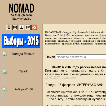
КАЗАХСТАН:
Самрук
|
Нурбанкгейт
|
Аблязовгейт
Казахстан-2050 |
RSS
|
кадровые перестановки
|
дни
аналитика
|
политика и общество
|
экономика
|
обо
интервью
|
скандалы
|
сенсации
|
криминал и корруп
империализм
|
трагедии и ЧП
|
акционеры
|
праздник
Поиск
ТНК-ВР в 2007 году рассчитывает на
Компания хочет поставлять нефть в Кит
казахстанскими производителями через 
15.02.2007 /
экономика
Лондон. 13 февраля. ИНТЕРФАКС-АНИ
Российско-британская ТНК-ВР в настоящ
но рассчитывает в текущем году получит
ВР по сбыту Энтони Консидайн журналис