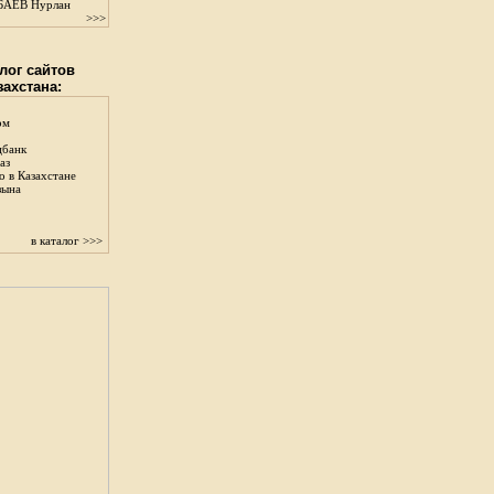
АЕВ Нурлан
>>>
лог сайтов
захстана:
ом
цбанк
аз
о в Казахстане
зына
в каталог >>>