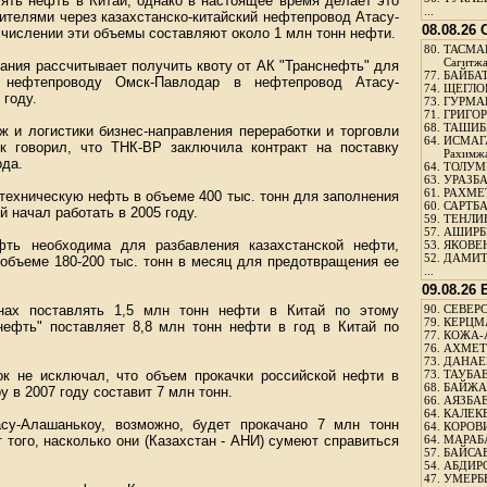
лять нефть в Китай, однако в настоящее время делает это
...
ителями через казахстанско-китайский нефтепровод Атасу-
08.08.26
счислении эти объемы составляют около 1 млн тонн нефти.
80.
ТАСМА
Сагитж
пания рассчитывает получить квоту от АК "Транснефть" для
77.
БАЙБАТ
 нефтепроводу Омск-Павлодар в нефтепровод Атасу-
74.
ЩЕГЛО
 году.
73.
ГУРМА
71.
ГРИГОР
68.
ТАШИБ
ж и логистики бизнес-направления переработки и торговли
64.
ИСМАГ
 говорил, что ТНК-ВР заключила контракт на поставку
Рахимж
ода.
64.
ТОЛУМБ
63.
УРАЗБА
61.
РАХМЕТ
техническую нефть в объеме 400 тыс. тонн для заполнения
60.
САРТБА
 начал работать в 2005 году.
59.
ТЕНЛИ
57.
АШИРБЕ
фть необходима для разбавления казахстанской нефти,
53.
ЯКОВЕН
52.
ДАМИТ
объеме 180-200 тыс. тонн в месяц для предотвращения ее
...
09.08.26
нах поставлять 1,5 млн тонн нефти в Китай по этому
90.
СЕВЕРС
79.
КЕРЦМ
ефть" поставляет 8,8 млн тонн нефти в год в Китай по
77.
КОЖА-
76.
АХМЕТО
73.
ДАНАЕВ
к не исключал, что объем прокачки российской нефти в
73.
ТАУБАЕ
68.
БАЙЖА
 в 2007 году составит 7 млн тонн.
66.
АЯЗБАЕ
64.
КАЛЕК
асу-Алашанькоу, возможно, будет прокачано 7 млн тонн
64.
КОРОВИ
 того, насколько они (Казахстан - АНИ) сумеют справиться
64.
МАРАБ
57.
БАЙСАБ
54.
АБДИРО
47.
УМЕРБЕ