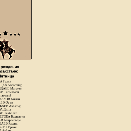
 рождения
азахстане:
 Пятница
А Галия
ЕВ Александр
ДАЕВ Магауия
В Табылгали
натолий
ЕКОВ Баглан
ЕВ Орал
АЕВ Акбатыр
А Дина
Н Бекболат
ТОВА Бахшагул
В Каиргельды
АЕВ Рашид
ЛЕТ Ерлан
 Акбар