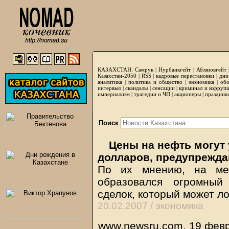
КАЗАХСТАН:
Самрук
|
Нурбанкгейт
|
Аблязовгейт
Казахстан-2050 |
RSS
|
кадровые перестановки
|
дни
аналитика
|
политика и общество
|
экономика
|
обо
интервью
|
скандалы
|
сенсации
|
криминал и корруп
империализм
|
трагедии и ЧП
|
акционеры
|
праздник
Поиск
Цены на нефть могут 
долларов, предупреждаю
По их мнению, на ме
образовался огромный
сделок, который может л
20.02.2007 /
экономика
www.newsru.com, 19 фев