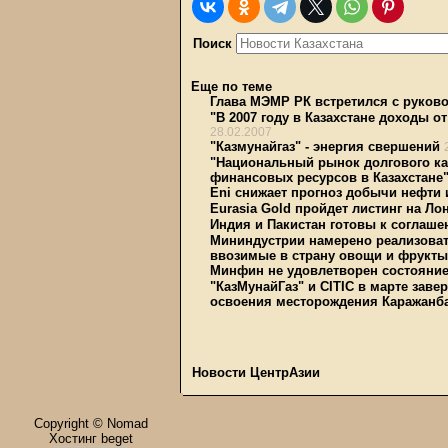
Поиск
Еще по теме
Глава МЭМР РК встретился с руково
"В 2007 году в Казахстане доходы о
28.02.2007
"Казмунайгаз" - энергия свершений
"Национальный рынок долгового ка
финансовых ресурсов в Казахстане
Eni снижает прогноз добычи нефти 
Eurasia Gold пройдет листинг на Л
Индия и Пакистан готовы к соглаше
Мининдустрии намерено реализоват
ввозимые в страну овощи и фрукты
Минфин не удовлетворен состояние
"КазМунайГаз" и CITIC в марте заве
освоения месторождения Каражанб
Новости ЦентрАзии
Copyright © Nomad
Хостинг beget