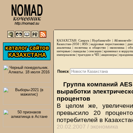
КАЗАХСТАН:
Самрук
|
Нурбанкгейт
|
Аблязовгейт
Казахстан-2050 |
RSS
|
кадровые перестановки
|
дни
аналитика
|
политика и общество
|
экономика
|
обо
интервью
|
скандалы
|
сенсации
|
криминал и корруп
империализм
|
трагедии и ЧП
|
акционеры
|
праздник
Поиск
Группа компаний AES
выработки электрическо
процентов
В целом же, увеличен
превысило 20 проценто
потребителей в Казахста
20.02.2007 /
экономика