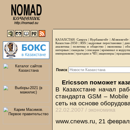
КАЗАХСТАН:
Самрук
|
Нурбанкгейт
|
Аблязовгейт
Казахстан-2050 |
RSS
|
кадровые перестановки
|
дни
аналитика
|
политика и общество
|
экономика
|
обо
интервью
|
скандалы
|
сенсации
|
криминал и корруп
империализм
|
трагедии и ЧП
|
акционеры
|
праздник
Поиск
Ericsson поможет каз
В Казахстане начал раб
стандарта GSM – Mobile 
сеть на основе оборудов
22.02.2007 /
экономика
www.cnews.ru, 21 феврал