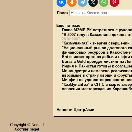
Поиск
Еще по теме
Глава МЭМР РК встретился с руково
"В 2007 году в Казахстане доходы о
28.02.2007
"Казмунайгаз" - энергия свершений
"Национальный рынок долгового ка
финансовых ресурсов в Казахстане
Eni снижает прогноз добычи нефти 
Eurasia Gold пройдет листинг на Л
Индия и Пакистан готовы к соглаше
Мининдустрии намерено реализоват
ввозимые в страну овощи и фрукты
Минфин не удовлетворен состояние
"КазМунайГаз" и CITIC в марте заве
освоения месторождения Каражанб
Новости ЦентрАзии
Copyright © Nomad
Хостинг beget