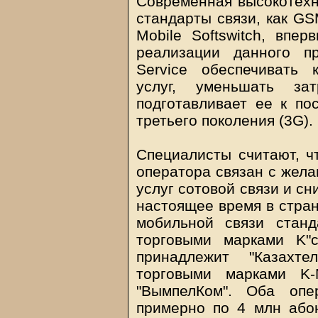
Современная высокотехн
стандарты связи, как G
Mobile Softswitch, впе
реализации данного пр
Service обеспечивать 
услуг, уменьшать з
подготавливает ее к по
третьего поколения (3G).
Специалисты считают, ч
оператора связан с жела
услуг сотовой связи и сн
настоящее время в стран
мобильной связи стан
торговыми марками K"c
принадлежит "Казахте
торговыми марками K-
"ВымпелКом". Оба опе
примерно по 4 млн абон