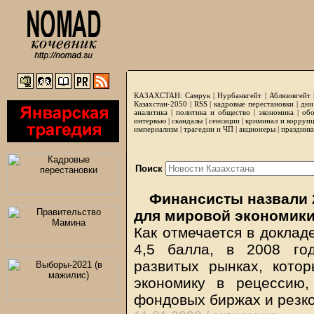
КАЗАХСТАН:
Самрук
|
Нурбанкгейт
|
Аблязовгейт
Казахстан-2050 |
RSS
|
кадровые перестановки
|
дни
аналитика
|
политика и общество
|
экономика
|
обо
интервью
|
скандалы
|
сенсации
|
криминал и корруп
империализм
|
трагедии и ЧП
|
акционеры
|
праздник
Поиск
Финансисты назвали 
для мировой экономик
Как отмечается в доклад
4,5 балла, в 2008 го
развитых рынках, кото
экономику в рецессию,
фондовых биржах и резк