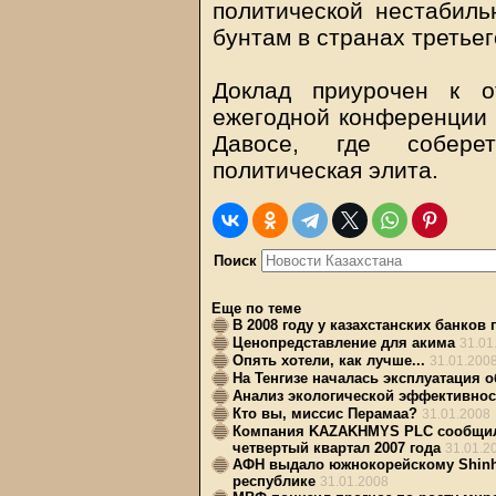
политической нестабиль
бунтам в странах третьег
Доклад приурочен к о
ежегодной конференции 
Давосе, где собере
политическая элита.
Поиск
Еще по теме
В 2008 году у казахстанских банков
Ценопредставление для акима
31.01
Опять хотели, как лучше...
31.01.200
На Тенгизе началась эксплуатация 
Анализ экологической эффективност
Кто вы, миссис Перамаа?
31.01.2008
Компания KAZAKHMYS PLC сообщила 
четвертый квартал 2007 года
31.01.2
АФН выдало южнокорейскому Shinha
республике
31.01.2008