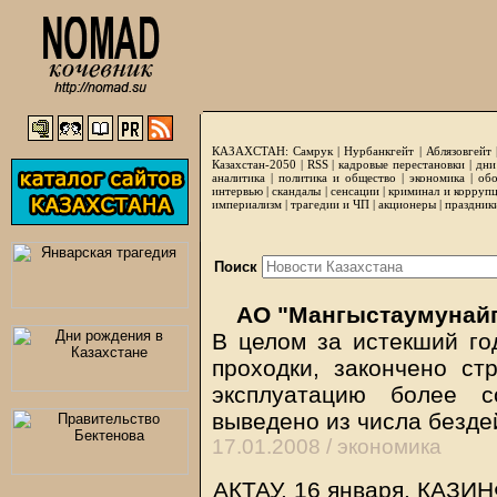
КАЗАХСТАН:
Самрук
|
Нурбанкгейт
|
Аблязовгейт
Казахстан-2050 |
RSS
|
кадровые перестановки
|
дни
аналитика
|
политика и общество
|
экономика
|
обо
интервью
|
скандалы
|
сенсации
|
криминал и корруп
империализм
|
трагедии и ЧП
|
акционеры
|
праздник
Поиск
АО "Мангыстаумунайг
В целом за истекший го
проходки, закончено ст
эксплуатацию более с
выведено из числа безд
17.01.2008 /
экономика
АКТАУ. 16 января.
КАЗИ