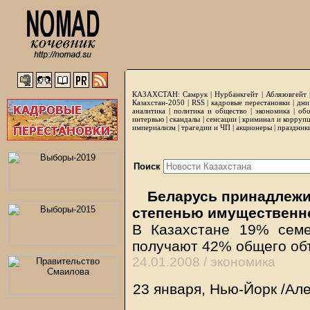
КАЗАХСТАН:
Самрук
|
Нурбанкгейт
|
Аблязовгейт
Казахстан-2050 |
RSS
|
кадровые перестановки
|
дни
аналитика
|
политика и общество
|
экономика
|
обо
интервью
|
скандалы
|
сенсации
|
криминал и корруп
империализм
|
трагедии и ЧП
|
акционеры
|
праздник
Поиск
Беларусь принадлежит
степенью имущественно
В Казахстане 19% сем
получают 42% общего об
24.01.2008 /
экономика
23 января, Нью-Йорк /Ал