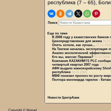
республика (7 – 65), Болив
Поиск
Еще по теме
В 2008 году у казахстанских банков
Ценопредставление для акима
31.01
Опять хотели, как лучше...
31.01.200
На Тенгизе началась эксплуатация 
Анализ экологической эффективност
Кто вы, миссис Перамаа?
31.01.2008
Компания KAZAKHMYS PLC сообщила 
четвертый квартал 2007 года
31.01.2
АФН выдало южнокорейскому Shinha
республике
31.01.2008
МВФ понизил прогноз по росту миро
Полтора миллиарда тарелок - Китаю
Новости ЦентрАзии
Copyright © Nomad