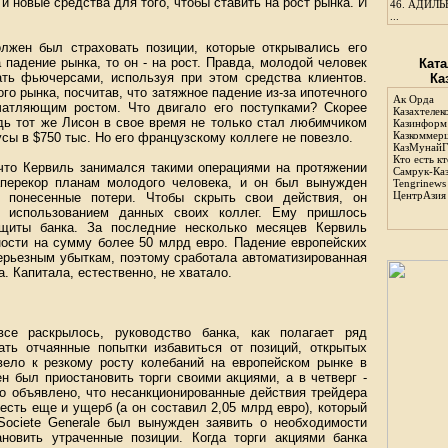
и новые средства для того, чтобы ставить на рост рынка. И
46.
АДИЛЬБ
...
лжен был страховать позиции, которые открывались его
 падение рынка, то он - на рост. Правда, молодой человек
Ката
ать фьючерсами, используя при этом средства клиентов.
Ка
го рынка, посчитав, что затяжное падение из-за ипотечного
Ак Орда
атляющим ростом. Что двигало его поступками? Скорее
Казахтелек
едь тот же Лисон в свое время не только стал любимчиком
Казинформ
Казкоммер
сы в $750 тыс. Но его французскому коллеге не повезло.
КазМунайГ
Кто есть кт
 что Кервиль занимался такими операциями на протяжении
Самрук-Ка
аперекор планам молодого человека, и он был вынужден
Tengrinews
ЦентрАзия
ь понесенные потери. Чтобы скрыть свои действия, он
 использованием данных своих коллег. Ему пришлось
ащиты банка. За последние несколько месяцев Кервиль
ности на сумму более 50 млрд евро. Падение европейских
серьезным убыткам, поэтому сработала автоматизированная
. Капитала, естественно, не хватало.
се раскрылось, руководство банка, как полагает ряд
ать отчаянные попытки избавиться от позиций, открытых
вело к резкому росту колебаний на европейском рынке в
н был приостановить торги своими акциями, а в четверг -
о объявлено, что несанкционированные действия трейдера
есть еще и ущерб (а он составил 2,05 млрд евро), который
ociete Generale был вынужден заявить о необходимости
новить утраченные позиции. Когда торги акциями банка