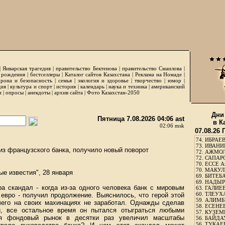
|
Январская трагедия
|
правительство Бектенова
|
правительство Смаилова
|
 рождения
|
бестселлеры
|
Каталог сайтов Казахстана
|
Реклама на Номаде
|
рона и безопасность
|
семья
|
экология и здоровье
|
творчество
|
юмор
|
ция
|
культура и спорт
|
история
|
календарь
|
наука и техника
|
американский
и
|
опросы
|
анекдоты
|
архив сайта
|
Фото Казахстан-2050
Дни
Пятница 7.08.2026 04:06 ast
в К
02:06 msk
07.08.26
74.
ИБРАЕВ
73.
ИВАНИЩ
из французского банка, получило новый поворот
72.
АЖМОЛ
72.
САПАРО
70.
ЕССЕ А
70.
МАКУЛБ
е известия", 28 января
69.
БИТЕБА
69.
НАДЫРБ
а скандал - когда из-за одного человека банк с мировым
63.
ГАЛИЕВ
60.
ТЛЕУХА
евро - получил продолжение. Выяснилось, что герой этой
59.
АЛИМБЕ
чего на своих махинациях не заработал. Однажды сделав
58.
ЕСЕНЕЕ
и, все остальное время он пытался отыграться любыми
57.
КУЗЕМБ
ся фондовый рынок в десятки раз увеличил масштабы
56.
БАЙДАУ
56.
ТУКАЕВ