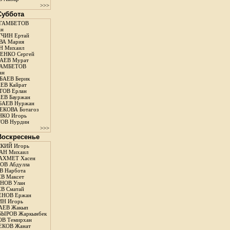
>>>
 Суббота
ГАМБЕТОВ
ан
ЧИН Ертай
ВА Мария
Н Михаил
ЕНКО Сергей
АЕВ Мурат
АМБЕТОВ
ан
АЕВ Берик
ЕВ Кайрат
ОВ Ерлан
ЕВ Бауржан
БАЕВ Нуржан
КОВА Ботагоз
КО Игорь
ОВ Нурдин
>>>
 Воскресенье
КИЙ Игорь
АН Михаил
АХМЕТ Хасен
В Абдулла
 Нарбота
В Максет
НОВ Улан
В Сматай
ЕНОВ Ержан
Н Игорь
АЕВ Жакып
ЫРОВ Жаркынбек
В Темирхан
КОВ Жанат