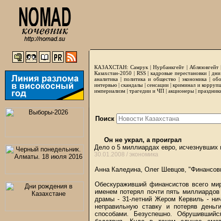
КАЗАХСТАН:
Самрук
|
Нурбанкгейт
|
Аблязовгейт
Казахстан-2050 |
RSS
|
кадровые перестановки
|
дни
аналитика
|
политика и общество
|
экономика
|
обо
интервью
|
скандалы
|
сенсации
|
криминал и корруп
империализм
|
трагедии и ЧП
|
акционеры
|
праздник
Поиск
Он не украл, а проиграл
Дело о 5 миллиардах евро, исчезнувших 
30.01.2008 /
экономика
Анна Каледина, Олег Шевцов, "Финансовы
Обескураживший финансистов всего мир
именем потерял почти пять миллиардов 
драмы - 31-летний Жером Кервиль - ни
неправильную ставку и потеряв деньг
способами. Безуспешно. Обрушивший