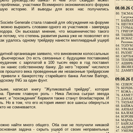
трело руководство банка? И чем этот скандал может
...
 проблемах, участники Всемирного экономического форума
08.08.26
вшую историю. И выводы для всех нас получились
80.
ТАСМА
Сагитж
77.
БАЙБАТ
Societe Generale стала главной для обсуждения на форуме
74.
ЩЕГЛО
 можно выразить словами одного из участников - зампреда
73.
ГУРМА
одора. Он высказал мнение, что мошенничество такого
71.
ГРИГОР
68.
ТАШИБ
 потому, что степень развития рынка уже не позволяет его
64.
ИСМАГ
 как удалось одному трейдеру нанести миллиардный ущерб
Рахимж
64.
ТОЛУМБ
63.
УРАЗБА
61.
РАХМЕТ
дитной организации заявило, что виновником колоссальных
60.
САРТБА
а фьючерсных (то есть связанных с будущими поставками)
59.
ТЕНЛИ
еудачник с зарплатой в 100 тысяч евро в год поставил
57.
АШИРБЕ
он нанес собственному банку. До него "героем" числился
53.
ЯКОВЕН
52.
ДАМИТ
дов прошлого века проведенные им незаконные трейдерские
...
привели к банкротству старейшего банка Англии Barings,
09.08.26
ндскому ING за один фунт.
90.
СЕВЕРС
79.
КЕРЦМ
ьме, написал книгу "Жуликоватый трейдер", которая
77.
КОЖА-
на. Причем главную роль - Ника Лисона сыграл звезда
76.
АХМЕТО
жет, и "похождения" Кервиля также станут блокбастером. И
73.
ДАНАЕВ
ль. Но в том, что его история имеет все шансы обернуться
73.
ТАУБАЕ
68.
БАЙЖА
кто не сомневается.
66.
АЯЗБАЕ
64.
КАЛЕК
64.
КОРОВИ
64.
МАРАБ
57.
БАЙСАБ
можно найти много общего. Оба они не получили никакой
54.
АБДИРО
основная задача - скрыть ущерб от своих неправильных
47.
УМЕРБЕ