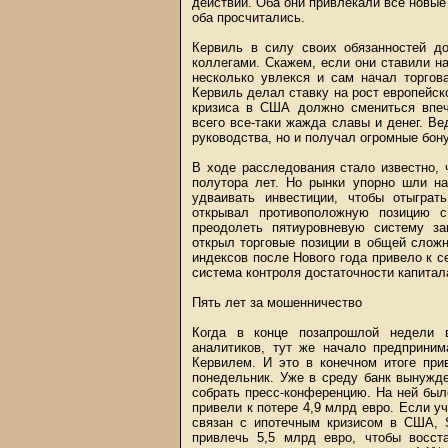
действий. Оба они привлекали все новые 
оба просчитались.
Кервиль в силу своих обязанностей до
коллегами. Скажем, если они ставили на
несколько увлекся и сам начал торгов
Кервиль делал ставку на рост европейско
кризиса в США должно смениться впеч
всего все-таки жажда славы и денег. В
руководства, но и получал огромные бону
В ходе расследования стало известно,
полутора лет. Но рынки упорно шли н
удваивать инвестиции, чтобы отыграт
открывал противоположную позицию с
преодолеть пятиуровневую систему з
открыл торговые позиции в общей слож
индексов после Нового года привело к 
система контроля достаточности капитала
Пять лет за мошенничество
Когда в конце позапрошлой недели в
аналитиков, тут же начало предприним
Кервилем. И это в конечном итоге при
понедельник. Уже в среду банк вынужде
собрать пресс-конференцию. На ней был
привели к потере 4,9 млрд евро. Если уч
связан с ипотечным кризисом в США, S
привлечь 5,5 млрд евро, чтобы восста