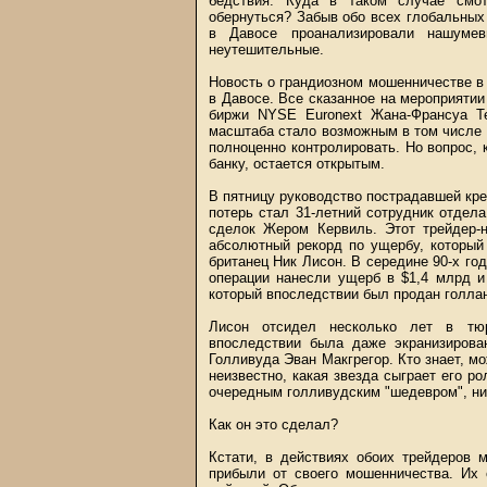
бедствия. Куда в таком случае смо
обернуться? Забыв обо всех глобальных
в Давосе проанализировали нашуме
неутешительные.
Новость о грандиозном мошенничестве в 
в Давосе. Все сказанное на мероприятии
биржи NYSE Euronext Жана-Франсуа Те
масштаба стало возможным в том числе и
полноценно контролировать. Но вопрос,
банку, остается открытым.
В пятницу руководство пострадавшей кре
потерь стал 31-летний сотрудник отдел
сделок Жером Кервиль. Этот трейдер-н
абсолютный рекорд по ущербу, который 
британец Ник Лисон. В середине 90-х го
операции нанесли ущерб в $1,4 млрд и 
который впоследствии был продан голла
Лисон отсидел несколько лет в тюр
впоследствии была даже экранизирова
Голливуда Эван Макгрегор. Кто знает, мо
неизвестно, какая звезда сыграет его ро
очередным голливудским "шедевром", ни
Как он это сделал?
Кстати, в действиях обоих трейдеров 
прибыли от своего мошенничества. Их 