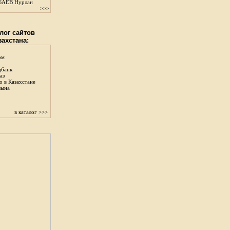
АЕВ Нурлан
>>>
лог сайтов
захстана:
ом
цбанк
аз
о в Казахстане
зына
в каталог >>>