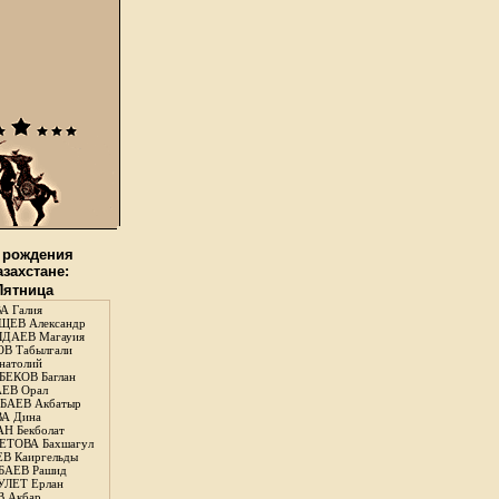
 рождения
азахстане:
 Пятница
А Галия
ЕВ Александр
ДАЕВ Магауия
В Табылгали
натолий
ЕКОВ Баглан
ЕВ Орал
АЕВ Акбатыр
А Дина
Н Бекболат
ТОВА Бахшагул
В Каиргельды
АЕВ Рашид
ЛЕТ Ерлан
 Акбар