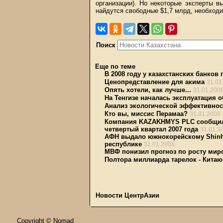
организации). Но некоторые эксперты 
найдутся свободные $1,7 млрд, необход
Поиск
Еще по теме
В 2008 году у казахстанских банков
Ценопредставление для акима
31.01
Опять хотели, как лучше...
31.01.200
На Тенгизе началась эксплуатация 
Анализ экологической эффективност
Кто вы, миссис Перамаа?
31.01.2008
Компания KAZAKHMYS PLC сообщила 
четвертый квартал 2007 года
31.01.2
АФН выдало южнокорейскому Shinha
республике
31.01.2008
МВФ понизил прогноз по росту миро
Полтора миллиарда тарелок - Китаю
Новости ЦентрАзии
Copyright © Nomad