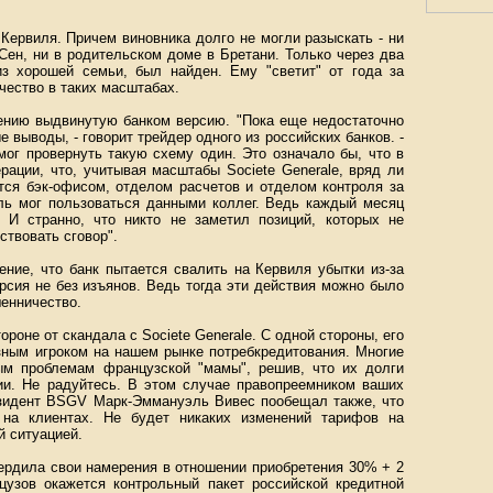
 Кервиля. Причем виновника долго не могли разыскать - ни
Сен, ни в родительском доме в Бретани. Только через два
з хорошей семьи, был найден. Ему "светит" от года за
чество в таких масштабах.
ению выдвинутую банком версию. "Пока еще недостаточно
выводы, - говорит трейдер одного из российских банков. -
мог провернуть такую схему один. Это означало бы, что в
рации, что, учитывая масштабы Societe Generale, вряд ли
тся бэк-офисом, отделом расчетов и отделом контроля за
иль мог пользоваться данными коллег. Ведь каждый месяц
 И странно, что никто не заметил позиций, которых не
ствовать сговор".
ние, что банк пытается свалить на Кервиля убытки из-за
ерсия не без изъянов. Ведь тогда эти действия можно было
енничество.
ороне от скандала с Societe Generale. С одной стороны, его
зным игроком на нашем рынке потребкредитования. Многие
м проблемам французской "мамы", решив, что их долги
ции. Не радуйтесь. В этом случае правопреемником ваших
езидент BSGV Марк-Эммануэль Вивес пообещал также, что
 на клиентах. Не будет никаких изменений тарифов на
й ситуацией.
твердила свои намерения в отношении приобретения 30% + 2
цузов окажется контрольный пакет российской кредитной