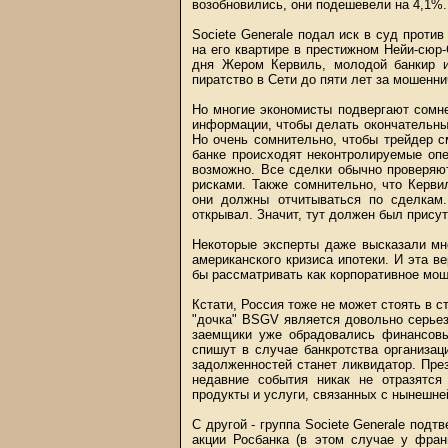
возобновились, они подешевели на 4,1%.
Societe Generale подал иск в суд против
на его квартире в престижном Нейи-сюр-
дня Жером Кервиль, молодой банкир и
пиратство в Сети до пяти лет за мошенни
Но многие экономисты подвергают сомн
информации, чтобы делать окончательные 
Но очень сомнительно, чтобы трейдер с
банке происходят неконтролируемые опе
возможно. Все сделки обычно проверяю
рисками. Также сомнительно, что Керв
они должны отчитываться по сделкам.
открывал. Значит, тут должен был присут
Некоторые эксперты даже высказали мне
американского кризиса ипотеки. И эта в
бы рассматривать как корпоративное мош
Кстати, Россия тоже не может стоять в ст
"дочка" BSGV является довольно серье
заемщики уже обрадовались финансовы
спишут в случае банкротства организа
задолженностей станет ликвидатор. Пр
недавние события никак не отразятся
продукты и услуги, связанных с нынешне
С другой - группа Societe Generale под
акции Росбанка (в этом случае у фран