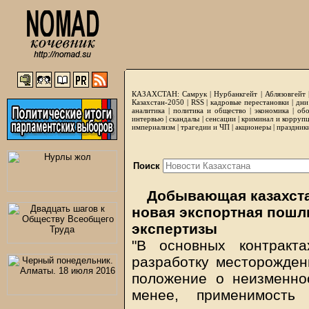
КАЗАХСТАН:
Самрук
|
Нурбанкгейт
|
Аблязовгейт
Казахстан-2050 |
RSS
|
кадровые перестановки
|
дни
аналитика
|
политика и общество
|
экономика
|
обо
интервью
|
скандалы
|
сенсации
|
криминал и корруп
империализм
|
трагедии и ЧП
|
акционеры
|
праздник
Поиск
Добывающая казахстан
новая экспортная пошл
экспертизы
"В основных контракт
разработку месторождени
положение о неизменно
менее, применимость