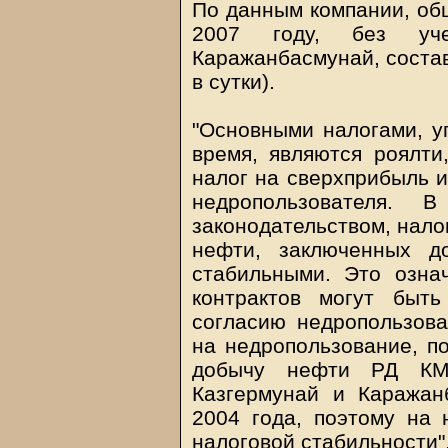
По данным компании, об
2007 году, без уч
Каражанбасмунай, состав
в сутки).
"Основными налогами, 
время, являются роялти
налог на сверхприбыль и
недропользователя. В
законодательством, нало
нефти, заключенных д
стабильными. Это означ
контрактов могут быт
согласию недропользова
на недропользование, п
добычу нефти РД КМГ
Казгермунай и Каражан
2004 года, поэтому на 
налоговой стабильности",