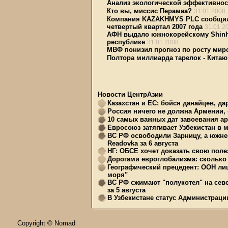
Анализ экологической эффективност
Кто вы, миссис Перамаа?
31.01.2008
Компания KAZAKHMYS PLC сообщила 
четвертый квартал 2007 года
31.01.2
АФН выдало южнокорейскому Shinha
республике
31.01.2008
МВФ понизил прогноз по росту миро
Полтора миллиарда тарелок - Китаю
Новости ЦентрАзии
Казахстан и ЕС: бойся данайцев, д
Россия ничего не должна Армении, 
10 самых важных дат завоевания ар
Евросоюз затягивает Узбекистан в 
ВС РФ освободили Зарницу, а южне
Readovka за 6 августа
НГ: ОБСЕ хочет доказать свою поле
Дорогами евроглобализма: сколько 
Географический прецедент: ООН ли
моря"
ВС РФ сжимают "полукотел" на сев
за 5 августа
В Узбекистане статус Администрац
Copyright © Nomad