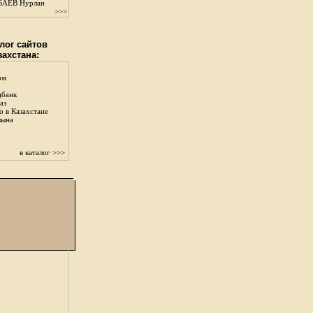
АЕВ Нурлан
>>>
лог сайтов
захстана:
ом
цбанк
аз
о в Казахстане
зына
в каталог >>>