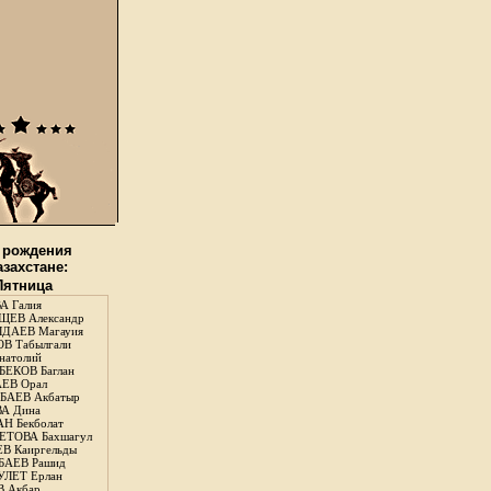
 рождения
азахстане:
 Пятница
А Галия
ЕВ Александр
ДАЕВ Магауия
В Табылгали
натолий
ЕКОВ Баглан
ЕВ Орал
АЕВ Акбатыр
А Дина
Н Бекболат
ТОВА Бахшагул
В Каиргельды
АЕВ Рашид
ЛЕТ Ерлан
 Акбар