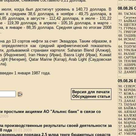
м образом, снижение составило 0,21 доллара.
...
08.08.26
 июля, когда был достигнут уровень в 140,73 доллара. В
л в среднем 38,6 доллара, в ноябре - 49,75 доллара, в
80.
ТАСМА
Сагитж
6,85 доллара, в августе - 112,42 доллара, в июле - 131,22
77.
БАЙБАТ
е - 119,39 доллара, в апреле - 105,16 доллара, в марте -
74.
ЩЕГЛО
а, в январе - 88,35 доллара. Средняя цена по итогам 2008
73.
ГУРМА
.
71.
ГРИГОР
68.
ТАШИБ
64.
ИСМАГ
на до 13 сортов нефти за счет Эквадора. Таким образом, в
Рахимж
определяется как средний арифметический показатель
64.
ТОЛУМБ
и, добываемой странами картеля: Saharan Blend (Алжир),
63.
УРАЗБА
61.
РАХМЕТ
as (Индонезия), Iran Heavy (Иран), Basra Light (Ирак), Kuwait
60.
САРТБА
Light (Нигерия), Qatar Marine (Катар), Arab Light (Саудовская
59.
ТЕНЛИ
ла).
57.
АШИРБЕ
53.
ЯКОВЕН
52.
ДАМИТ
веден 1 января 1987 года.
...
09.08.26
90.
СЕВЕРС
79.
КЕРЦМ
Версия для печати
77.
КОЖА-
Обсуждение статьи
76.
АХМЕТО
73.
ДАНАЕВ
73.
ТАУБАЕ
68.
БАЙЖА
ги простыми акциями АО "Альянс банк" в связи со
66.
АЯЗБАЕ
64.
КАЛЕК
.2009
64.
КОРОВИ
64.
МАРАБ
 производственные результаты своей деятельности за
57.
БАЙСАБ
8 года
30.01.2009
54.
АБДИРО
47.
УМЕРБЕ
освоенными порядка 2,5 млрд тенге бюджетных средств