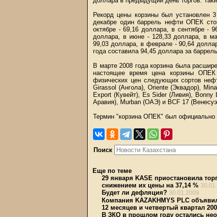
доллара в предыдущий день торгов. Таки
Рекорд цены корзины был установлен 3
декабре один баррель нефти ОПЕК стои
октябре - 69,16 доллара, в сентябре - 9
доллара, в июне - 128,33 доллара, в ма
99,03 доллара, в феврале - 90,64 доллар
года составила 94,45 доллара за баррель
В марте 2008 года корзина была расшире
настоящее время цена корзины ОПЕК 
физических цен следующих сортов нефт
Girassol (Ангола), Oriente (Эквадор), Min
Export (Кувейт), Es Sider (Ливия), Bonny 
Аравия), Murban (ОАЭ) и BCF 17 (Венесуэ
Термин "корзина ОПЕК" был официально в
Поиск
Еще по теме
29 января KASE приостановила тор
снижением их цены на 37,14 %
30.01
Будет ли дефляция?
30.01.2009
Компания KAZAKHMYS PLC объявила
12 месяцев и четвертый квартал 200
В ЗКО в прошлом году остались не