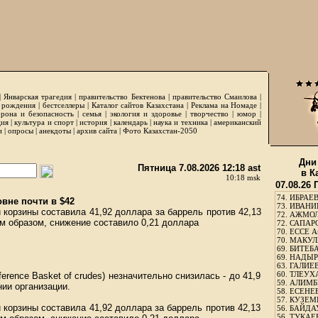
|
Январская трагедия
|
правительство Бектенова
|
правительство Смаилова
|
 рождения
|
бестселлеры
|
Каталог сайтов Казахстана
|
Реклама на Номаде
|
рона и безопасность
|
семья
|
экология и здоровье
|
творчество
|
юмор
|
ция
|
культура и спорт
|
история
|
календарь
|
наука и техника
|
американский
и
|
опросы
|
анекдоты
|
архив сайта
|
Фото Казахстан-2050
Дни
Пятница 7.08.2026 12:18 ast
в К
10:18 msk
07.08.26
74.
ИБРАЕВ
вне почти в $42
73.
ИВАНИЩ
 корзины составила 41,92 доллара за баррель против 42,13
72.
АЖМОЛ
м образом, снижение составило 0,21 доллара
72.
САПАРО
70.
ЕССЕ А
70.
МАКУЛБ
69.
БИТЕБА
69.
НАДЫРБ
63.
ГАЛИЕВ
60.
ТЛЕУХА
ence Basket of crudes) незначительно снизилась - до 41,9
59.
АЛИМБЕ
нии организации.
58.
ЕСЕНЕЕ
57.
КУЗЕМБ
 корзины составила 41,92 доллара за баррель против 42,13
56.
БАЙДАУ
56.
ТУКАЕВ