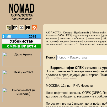
КАЗАХСТАН:
Самрук
|
Нурбанкгейт
|
Аблязовгейт
Казахстан-2050 |
RSS
|
кадровые перестановки
|
дни
аналитика
|
политика и общество
|
экономика
|
обо
интервью
|
скандалы
|
сенсации
|
криминал и корруп
империализм
|
трагедии и ЧП
|
акционеры
|
праздник
Поиск
Баррель нефти ОПЕК остался на уро
По состоянию на 9 января цена нефтяной
доллара в предыдущий день торгов. Таки
13.01.2009 /
экономика
МОСКВА, 12 янв - РИА Новости
Цена нефтяной корзины ОПЕК (OPEC Refer
доллара за баррель, говорится в сообще
По состоянию на 9 января цена нефтяной