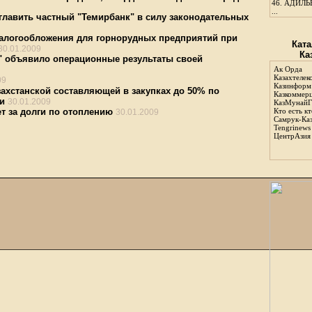
46.
АДИЛЬБ
...
зглавить частный "Темирбанк" в силу законодательных
налогообложения для горнорудных предприятий при
Ката
30.01.2009
Ка
" объявило операционные результаты своей
Ак Орда
Казахтелек
09
Казинформ
ахстанской составляющей в закупках до 50% по
Казкоммер
и
30.01.2009
КазМунайГ
т за долги по отоплению
Кто есть кт
30.01.2009
Самрук-Ка
Tengrinews
ЦентрАзия