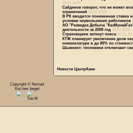
30.01.2009
Сайденов говорит, что не может во
ограничений
30.01.2009
В РК вводится пониженная ставка 
условии неувольнения работников
АО "Разведка Добыча "КазМунайГаз
деятельности за 2008 год
30.01.2009
Страховщики затянут пояса
30.01.20
КТЖ планирует увеличение доли каз
номенклатуре и до 80% по стоимост
Шымкент: тепловики отключают све
Новости ЦентрАзии
Copyright © Nomad
Хостинг beget