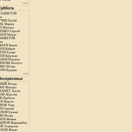
>>>
 Суббота
ГАМБЕТОВ
ан
ЧИН Ертай
ВА Мария
Н Михаил
ЕНКО Сергей
АЕВ Мурат
АМБЕТОВ
ан
АЕВ Берик
ЕВ Кайрат
ОВ Ерлан
ЕВ Бауржан
БАЕВ Нуржан
КОВА Ботагоз
КО Игорь
ОВ Нурдин
>>>
 Воскресенье
КИЙ Игорь
АН Михаил
АХМЕТ Хасен
В Абдулла
 Нарбота
В Максет
НОВ Улан
В Сматай
ЕНОВ Ержан
Н Игорь
АЕВ Жакып
ЫРОВ Жаркынбек
В Темирхан
КОВ Жанат