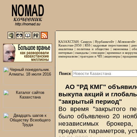
КАЗАХСТАН:
Самрук
|
Нурбанкгейт
|
Аблязовгейт
Казахстан-2050 |
RSS
|
кадровые перестановки
|
дни
аналитика
|
политика и общество
|
экономика
|
обо
интервью
|
скандалы
|
сенсации
|
криминал и корруп
империализм
|
трагедии и ЧП
|
акционеры
|
праздник
Поиск
АО "РД КМГ" объявило
выкупа акций и глобал
"закрытый период"
Во время "закрытого пе
было объявлено 20 ноябр
независимых брокера,
пределах параметров, у