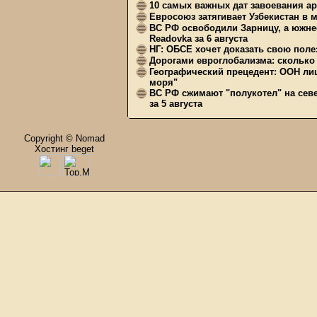
10 самых важных дат завоевания ар
Евросоюз затягивает Узбекистан в 
ВС РФ освободили Зарницу, а южне
Readovka за 6 августа
НГ: ОБСЕ хочет доказать свою поле
Дорогами евроглобализма: сколько 
Географический прецедент: ООН ли
моря"
ВС РФ сжимают "полукотел" на сев
за 5 августа
Copyright © Nomad
Хостинг beget