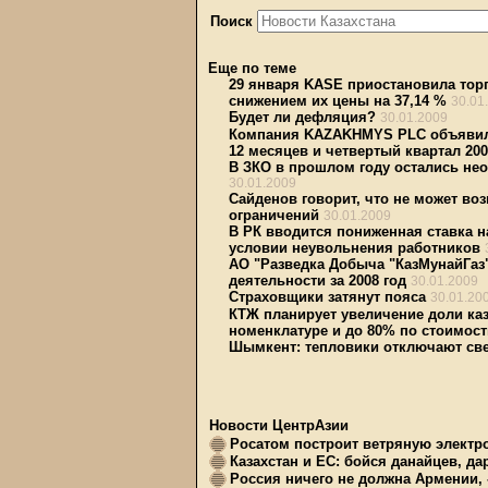
Поиск
Еще по теме
29 января KASE приостановила тор
снижением их цены на 37,14 %
30.01
Будет ли дефляция?
30.01.2009
Компания KAZAKHMYS PLC объявила
12 месяцев и четвертый квартал 200
В ЗКО в прошлом году остались не
30.01.2009
Сайденов говорит, что не может во
ограничений
30.01.2009
В РК вводится пониженная ставка 
условии неувольнения работников
АО "Разведка Добыча "КазМунайГаз
деятельности за 2008 год
30.01.2009
Страховщики затянут пояса
30.01.20
КТЖ планирует увеличение доли каз
номенклатуре и до 80% по стоимост
Шымкент: тепловики отключают све
Новости ЦентрАзии
Росатом построит ветряную электр
Казахстан и ЕС: бойся данайцев, д
Россия ничего не должна Армении, 