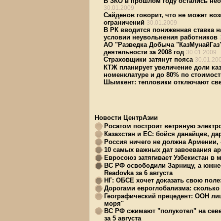
В ЗКО в прошлом году остались не
30.01.2009
Сайденов говорит, что не может во
ограничений
30.01.2009
В РК вводится пониженная ставка 
условии неувольнения работников
АО "Разведка Добыча "КазМунайГаз
деятельности за 2008 год
30.01.2009
Страховщики затянут пояса
30.01.20
КТЖ планирует увеличение доли каз
номенклатуре и до 80% по стоимост
Шымкент: тепловики отключают све
Новости ЦентрАзии
Росатом построит ветряную электр
Казахстан и ЕС: бойся данайцев, д
Россия ничего не должна Армении, 
10 самых важных дат завоевания ар
Евросоюз затягивает Узбекистан в 
ВС РФ освободили Зарницу, а южне
Readovka за 6 августа
НГ: ОБСЕ хочет доказать свою поле
Дорогами евроглобализма: сколько 
Географический прецедент: ООН ли
моря"
ВС РФ сжимают "полукотел" на сев
за 5 августа