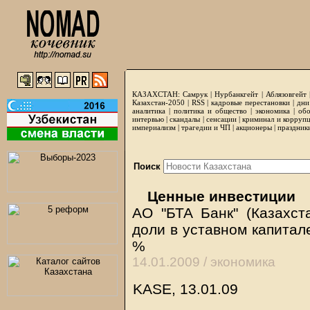
КАЗАХСТАН:
Самрук
|
Нурбанкгейт
|
Аблязовгейт
Казахстан-2050 |
RSS
|
кадровые перестановки
|
дни
аналитика
|
политика и общество
|
экономика
|
обо
интервью
|
скандалы
|
сенсации
|
криминал и корруп
империализм
|
трагедии и ЧП
|
акционеры
|
праздник
Поиск
Ценные инвестиции
АО "БТА Банк" (Казахст
доли в уставном капитал
%
14.01.2009 /
экономика
KASE, 13.01.09