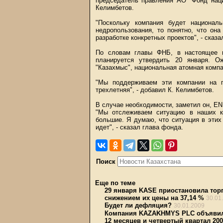
председатель правления АО "Фонд наци
Келимбетов.
"Поскольку компания будет национал
недропользования, то понятно, что он
разработке конкретных проектов", - сказ
По словам главы ФНБ, в настоящее в
планируется утвердить 20 января. О
"Казахмыс", национальная атомная компа
"Мы поддерживаем эти компании на п
трехлетняя", - добавил К. Келимбетов.
В случае необходимости, заметил он, E
"Мы отслеживаем ситуацию в наших к
большие. Я думаю, что ситуация в этих
идет", - сказал глава фонда.
Поиск
Еще по теме
29 января KASE приостановила тор
снижением их цены на 37,14 %
30.01
Будет ли дефляция?
30.01.2009
Компания KAZAKHMYS PLC объявила
12 месяцев и четвертый квартал 200