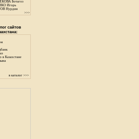
КОВА Ботагоз
КО Игорь
ОВ Нурдин
>>>
лог сайтов
захстана:
ом
цбанк
аз
о в Казахстане
зына
в каталог >>>