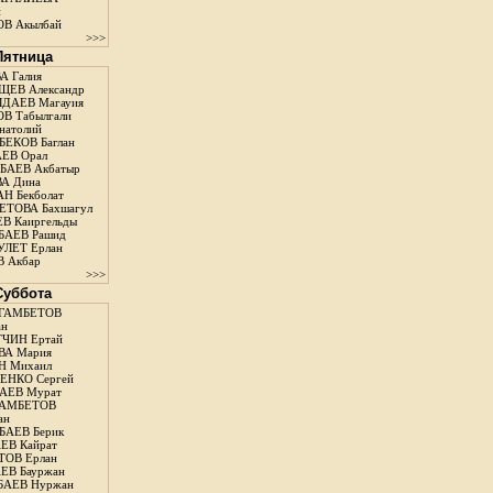
н
В Акылбай
>>>
 Пятница
А Галия
ЕВ Александр
ДАЕВ Магауия
В Табылгали
натолий
ЕКОВ Баглан
ЕВ Орал
АЕВ Акбатыр
А Дина
Н Бекболат
ТОВА Бахшагул
В Каиргельды
АЕВ Рашид
ЛЕТ Ерлан
 Акбар
>>>
 Суббота
ГАМБЕТОВ
ан
ЧИН Ертай
ВА Мария
Н Михаил
ЕНКО Сергей
АЕВ Мурат
АМБЕТОВ
ан
АЕВ Берик
ЕВ Кайрат
ОВ Ерлан
ЕВ Бауржан
БАЕВ Нуржан