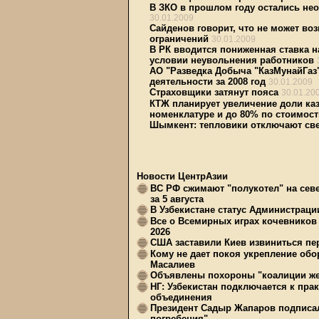
В ЗКО в прошлом году остались не
30.01.2009
Сайденов говорит, что не может во
ограничений
30.01.2009
В РК вводится пониженная ставка 
условии неувольнения работников
АО "Разведка Добыча "КазМунайГаз
деятельности за 2008 год
30.01.2009
Страховщики затянут пояса
30.01.20
КТЖ планирует увеличение доли каз
номенклатуре и до 80% по стоимост
Шымкент: тепловики отключают све
Новости ЦентрАзии
ВС РФ сжимают "полукотел" на сев
за 5 августа
В Узбекистане статус Администрац
Все о Всемирных играх кочевников
2026
США заставили Киев извиниться пер
Кому не дает покоя укрепление обо
Масалиев
Объявлены похороны "коалиции же
НГ: Узбекистан подключается к пра
объединения
Президент Садыр Жапаров подписал
погребения"