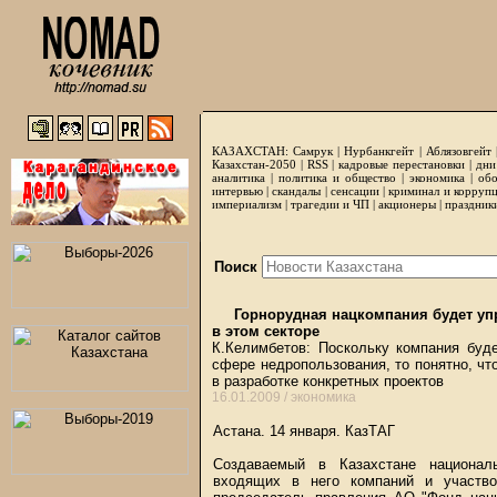
КАЗАХСТАН:
Самрук
|
Нурбанкгейт
|
Аблязовгейт
Казахстан-2050 |
RSS
|
кадровые перестановки
|
дни
аналитика
|
политика и общество
|
экономика
|
обо
интервью
|
скандалы
|
сенсации
|
криминал и корруп
империализм
|
трагедии и ЧП
|
акционеры
|
праздник
Поиск
Горнорудная нацкомпания будет упр
в этом секторе
К.Келимбетов: Поскольку компания буде
сфере недропользования, то понятно, чт
в разработке конкретных проектов
16.01.2009 /
экономика
Астана. 14 января. КазТАГ
Создаваемый в Казахстане национал
входящих в него компаний и участво