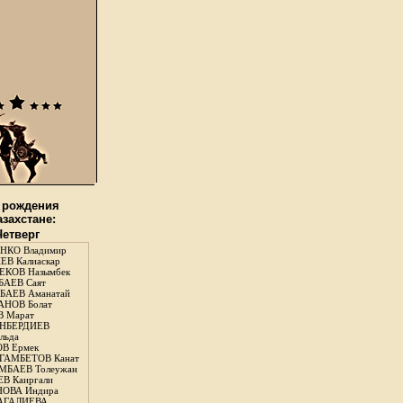
 рождения
азахстане:
Четверг
НКО Владимир
В Калиаскар
КОВ Назымбек
АЕВ Саят
АЕВ Аманатай
НОВ Болат
 Марат
НБЕРДИЕВ
льда
В Ермек
ГАМБЕТОВ Канат
БАЕВ Толеужан
В Каиргали
ОВА Индира
ГАЛИЕВА