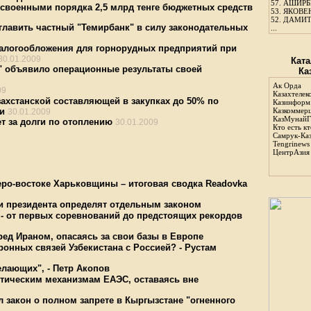
57.
АШИРБЕ
освоенными порядка 2,5 млрд тенге бюджетных средств
53.
ЯКОВЕН
52.
ДАМИТ
зглавить частный "Темирбанк" в силу законодательных
...
налогообложения для горнорудных предприятий при
30.01.2009
Ката
" объявило операционные результаты своей
Ка
Ак Орда
09
Казахтелек
ахстанской составляющей в закупках до 50% по
Казинформ
и
Казкоммер
30.01.2009
КазМунайГ
т за долги по отоплению
30.01.2009
Кто есть кт
Самрук-Ка
Tengrinews
ЦентрАзия
еро-востоке Харьковщины – итоговая сводка Readovka
ии президента определят отдельным законом
 - от первых соревнований до предстоящих рекордов
ед Ираном, опасаясь за свои базы в Европе
ронных связей Узбекистана с Россией? - Рустам
лающих", - Петр Акопов
ктическим механизмам ЕАЭС, оставаясь вне
 закон о полном запрете в Кыргызстане "огненного