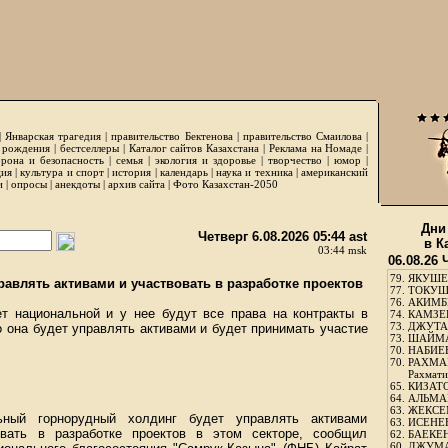
|
Январская трагедия
|
правительство Бектенова
|
правительство Смаилова
|
 рождения
|
бестселлеры
|
Каталог сайтов Казахстана
|
Реклама на Номаде
|
рона и безопасность
|
семья
|
экология и здоровье
|
творчество
|
юмор
|
ция
|
культура и спорт
|
история
|
календарь
|
наука и техника
|
американский
и
|
опросы
|
анекдоты
|
архив сайта
|
Фото Казахстан-2050
Дни
Четверг 6.08.2026 05:44 ast
в К
03:44 msk
06.08.26 
79.
ЯКУШЕ
авлять активами и участвовать в разработке проектов
77.
ТОКУШЕ
76.
АКИМБЕ
т национальной и у нее будут все права на контракты в
74.
КАМЗЕБ
73.
ДЖУТАБ
о она будет управлять активами и будет принимать участие
73.
ШАЙМА
70.
НАБИЕВ
70.
РАХМА
Рахмати
65.
КИЗАТО
64.
АЛЬМА
63.
ЖЕКСЕМ
ьный горнорудный холдинг будет управлять активами
63.
ИСЕНЕЕ
вать в разработке проектов в этом секторе, сообщил
62.
БАЕКЕН
60.
ДЖУМА