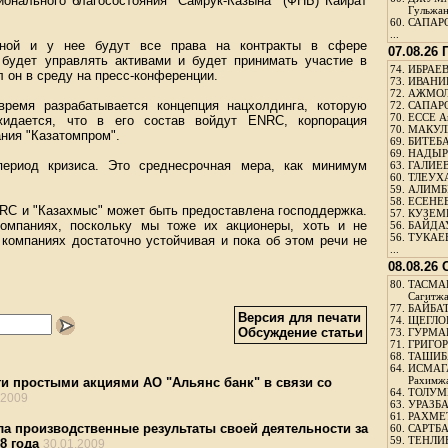
онального благосостояния "Самрук-Казына" (ФНБ) Кайрат
Гульжа
60.
САПАРО
...
ьной и у нее будут все права на контракты в сфере
07.08.26
а будет управлять активами и будет принимать участие в
74.
ИБРАЕВ
ал он в среду на пресс-конференции.
73.
ИВАНИЩ
72.
АЖМОЛ
ремя разрабатывается концепция нацхолдинга, которую
72.
САПАРО
70.
ЕССЕ А
жидается, что в его состав войдут ENRC, корпорация
70.
МАКУЛБ
ния "Казатомпром".
69.
БИТЕБА
69.
НАДЫРБ
ериод кризиса. Это среднесрочная мера, как минимум
63.
ГАЛИЕВ
60.
ТЛЕУХА
59.
АЛИМБЕ
58.
ЕСЕНЕЕ
NRC и "Казахмыс" может быть предоставлена господдержка.
57.
КУЗЕМБ
омпаниях, поскольку мы тоже их акционеры, хоть и не
56.
БАЙДАУ
56.
ТУКАЕВ
 компаниях достаточно устойчивая и пока об этом речи не
...
08.08.26
80.
ТАСМА
Сагитж
77.
БАЙБАТ
Версия для печати
74.
ЩЕГЛО
Обсуждение статьи
73.
ГУРМА
71.
ГРИГОР
68.
ТАШИБ
64.
ИСМАГ
Рахимж
ги простыми акциями АО "Альянс банк" в связи со
64.
ТОЛУМБ
.2009
63.
УРАЗБА
61.
РАХМЕТ
 производственные результаты своей деятельности за
60.
САРТБА
59.
ТЕНЛИ
8 года
30.01.2009