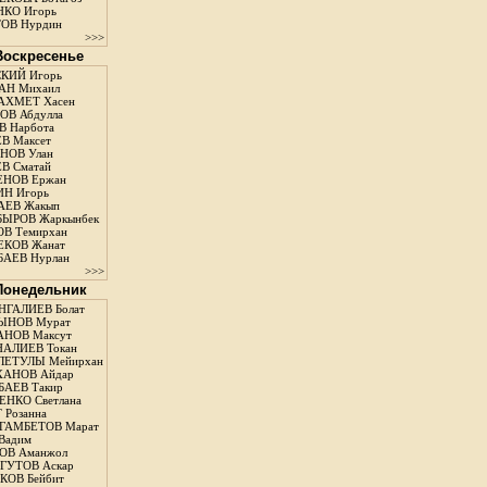
КО Игорь
ОВ Нурдин
>>>
 Воскресенье
КИЙ Игорь
АН Михаил
АХМЕТ Хасен
В Абдулла
 Нарбота
В Максет
НОВ Улан
В Сматай
ЕНОВ Ержан
Н Игорь
АЕВ Жакып
ЫРОВ Жаркынбек
В Темирхан
КОВ Жанат
АЕВ Нурлан
>>>
 Понедельник
ГАЛИЕВ Болат
ЫНОВ Мурат
НОВ Максут
АЛИЕВ Токан
ЛЕТУЛЫ Мейирхан
ХАНОВ Айдар
АЕВ Такир
ЕНКО Светлана
 Розанна
ГАМБЕТОВ Марат
Вадим
ОВ Аманжол
ГУТОВ Аскар
ОВ Бейбит