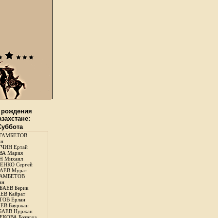
 рождения
азахстане:
 Суббота
ГАМБЕТОВ
ан
ЧИН Ертай
ВА Мария
Н Михаил
ЕНКО Сергей
АЕВ Мурат
АМБЕТОВ
ан
АЕВ Берик
ЕВ Кайрат
ОВ Ерлан
ЕВ Бауржан
БАЕВ Нуржан
КОВА Ботагоз