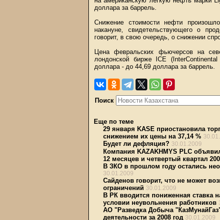
на американскую легкую нефть марки Lig
доллара за баррель.
Снижение стоимости нефти произошл
накануне, свидетельствующего о про
говорит, в свою очередь, о снижении спр
Цена февральских фьючерсов на севе
лондонской бирже IСE (InterContinenta
доллара - до 44,69 доллара за баррель.
Поиск
Еще по теме
29 января KASE приостановила тор
снижением их цены на 37,14 %
30.01
Будет ли дефляция?
30.01.2009
Компания KAZAKHMYS PLC объявила
12 месяцев и четвертый квартал 200
В ЗКО в прошлом году остались не
30.01.2009
Сайденов говорит, что не может во
ограничений
30.01.2009
В РК вводится пониженная ставка 
условии неувольнения работников
АО "Разведка Добыча "КазМунайГаз
деятельности за 2008 год
30.01.2009