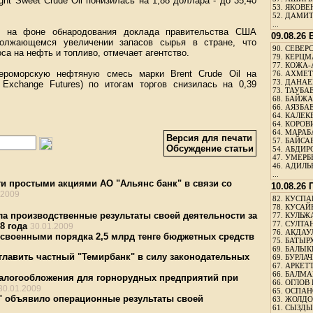
ht Sweet Crude Oil понизилась на 1,88 доллара - до 35,40
53.
ЯКОВЕН
52.
ДАМИТ
...
о на фоне обнародования доклада правительства США
09.08.26
должающемся увеличении запасов сырья в стране, что
90.
СЕВЕРС
оса на нефть и топливо, отмечает агентство.
79.
КЕРЦМ
77.
КОЖА-
роморскую нефтяную смесь марки Brent Crude Oil на
76.
АХМЕТО
73.
ДАНАЕВ
l Exchange Futures) по итогам торгов снизилась на 0,39
73.
ТАУБАЕ
68.
БАЙЖА
66.
АЯЗБАЕ
64.
КАЛЕК
64.
КОРОВИ
64.
МАРАБ
Версия для печати
57.
БАЙСАБ
Обсуждение статьи
54.
АБДИРО
47.
УМЕРБЕ
46.
АДИЛЬБ
...
ги простыми акциями АО "Альянс банк" в связи со
10.08.26
.2009
82.
КУСПАН
78.
КУСАЙ
 производственные результаты своей деятельности за
77.
КУЛЬЖА
77.
СУЛТАН
8 года
30.01.2009
76.
АКДАУ
освоенными порядка 2,5 млрд тенге бюджетных средств
75.
БАТЫР
69.
БАЛЫКБ
зглавить частный "Темирбанк" в силу законодательных
69.
БУРЛАЧ
67.
АРКЕТТ
66.
БАЛМА
налогообложения для горнорудных предприятий при
66.
ОГЛОВ 
30.01.2009
65.
ОСПАН
" объявило операционные результаты своей
63.
ЖОЛДО
61.
СЫЗДЫК