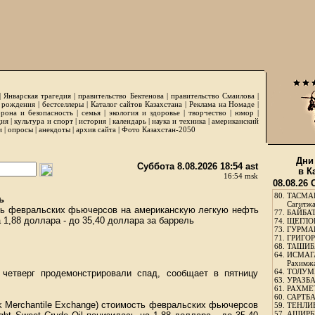
|
Январская трагедия
|
правительство Бектенова
|
правительство Смаилова
|
 рождения
|
бестселлеры
|
Каталог сайтов Казахстана
|
Реклама на Номаде
|
рона и безопасность
|
семья
|
экология и здоровье
|
творчество
|
юмор
|
ция
|
культура и спорт
|
история
|
календарь
|
наука и техника
|
американский
и
|
опросы
|
анекдоты
|
архив сайта
|
Фото Казахстан-2050
Дни
Суббота 8.08.2026 18:54 ast
в К
16:54 msk
08.08.26
80.
ТАСМА
ь
Сагитж
ь февральских фьючерсов на американскую легкую нефть
77.
БАЙБАТ
а 1,88 доллара - до 35,40 доллара за баррель
74.
ЩЕГЛО
73.
ГУРМА
71.
ГРИГОР
68.
ТАШИБ
64.
ИСМАГ
Рахимж
64.
ТОЛУМБ
четверг продемонстрировали спад, сообщает в пятницу
63.
УРАЗБА
61.
РАХМЕТ
60.
САРТБА
 Merchantile Exchange) стоимость февральских фьючерсов
59.
ТЕНЛИ
57.
АШИРБЕ