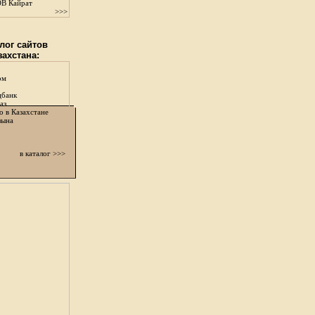
В Кайрат
>>>
лог сайтов
захстана:
ом
цбанк
аз
о в Казахстане
зына
в каталог >>>