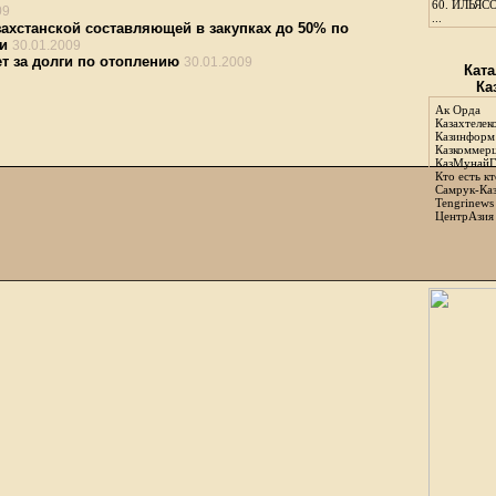
60.
ИЛЬЯСО
09
...
ахстанской составляющей в закупках до 50% по
и
30.01.2009
т за долги по отоплению
30.01.2009
Ката
Ка
Ак Орда
Казахтелек
Казинформ
Казкоммер
КазМунайГ
Кто есть кт
Самрук-Ка
Tengrinews
ЦентрАзия