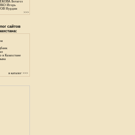
КОВА Ботагоз
КО Игорь
ОВ Нурдин
>>>
лог сайтов
захстана:
ом
цбанк
аз
о в Казахстане
зына
в каталог >>>