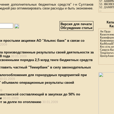
57.
АШИРБЕ
ечения дополнительных бюджетных средств" г-н Султанов
53.
ЯКОВЕН
52.
ДАМИТ
редной раз оптимизировать свои расходы и быть экономнее.
...
Ката
Версия для печати
Ка
Обсуждение статьи
Ак Орда
Казахтелек
Казинформ
ги простыми акциями АО "Альянс банк" в связи со
Казкоммер
КазМунайГ
.2009
Кто есть кт
Самрук-Ка
 производственные результаты своей деятельности за
Tengrinews
8 года
ЦентрАзия
30.01.2009
освоенными порядка 2,5 млрд тенге бюджетных средств
зглавить частный "Темирбанк" в силу законодательных
налогообложения для горнорудных предприятий при
30.01.2009
" объявило операционные результаты своей
09
ахстанской составляющей в закупках до 50% по
и
30.01.2009
т за долги по отоплению
30.01.2009