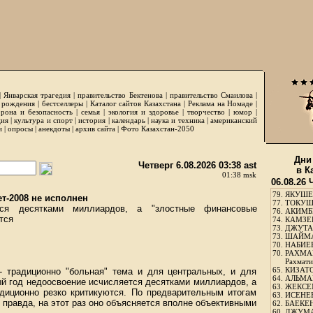
|
Январская трагедия
|
правительство Бектенова
|
правительство Смаилова
|
 рождения
|
бестселлеры
|
Каталог сайтов Казахстана
|
Реклама на Номаде
|
рона и безопасность
|
семья
|
экология и здоровье
|
творчество
|
юмор
|
ция
|
культура и спорт
|
история
|
календарь
|
наука и техника
|
американский
и
|
опросы
|
анекдоты
|
архив сайта
|
Фото Казахстан-2050
Дни
Четверг 6.08.2026 03:38 ast
в К
01:38 msk
06.08.26 
79.
ЯКУШЕ
т-2008 не исполнен
77.
ТОКУШЕ
тся десятками миллиардов, а "злостные финансовые
76.
АКИМБЕ
тся
74.
КАМЗЕБ
73.
ДЖУТАБ
73.
ШАЙМА
70.
НАБИЕВ
70.
РАХМА
Рахмати
65.
КИЗАТО
 традиционно "больная" тема и для центральных, и для
64.
АЛЬМА
й год недоосвоение исчисляется десятками миллиардов, а
63.
ЖЕКСЕМ
диционно резко критикуются. По предварительным итогам
63.
ИСЕНЕЕ
 правда, на этот раз оно объясняется вполне объективными
62.
БАЕКЕН
60.
ДЖУМА