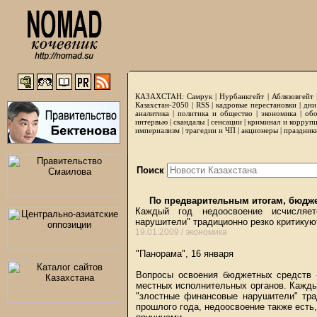
КАЗАХСТАН:
Самрук
|
Нурбанкгейт
|
Аблязовгейт
Казахстан-2050 |
RSS
|
кадровые перестановки
|
дни
аналитика
|
политика и общество
|
экономика
|
обо
интервью
|
скандалы
|
сенсации
|
криминал и корруп
империализм
|
трагедии и ЧП
|
акционеры
|
праздник
Поиск
По предварительным итогам, бюдже
Каждый год недоосвоение исчисляе
нарушители" традиционно резко критикую
19.01.2009 /
экономика
"Панорама", 16 января
Вопросы освоения бюджетных средств -
местных исполнительных органов. Кажды
"злостные финансовые нарушители" тра
прошлого года, недоосвоение также есть,