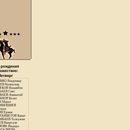
 рождения
азахстане:
Четверг
НКО Владимир
В Калиаскар
КОВ Назымбек
АЕВ Саят
АЕВ Аманатай
НОВ Болат
 Марат
НБЕРДИЕВ
льда
В Ермек
ГАМБЕТОВ Канат
БАЕВ Толеужан
В Каиргали
ОВА Индира
ГАЛИЕВА