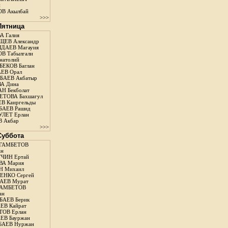
н
В Акылбай
>>>
 Пятница
А Галия
ЕВ Александр
ДАЕВ Магауия
В Табылгали
натолий
ЕКОВ Баглан
ЕВ Орал
АЕВ Акбатыр
А Дина
Н Бекболат
ТОВА Бахшагул
В Каиргельды
АЕВ Рашид
ЛЕТ Ерлан
 Акбар
>>>
 Суббота
ГАМБЕТОВ
ан
ЧИН Ертай
ВА Мария
Н Михаил
ЕНКО Сергей
АЕВ Мурат
АМБЕТОВ
ан
АЕВ Берик
ЕВ Кайрат
ОВ Ерлан
ЕВ Бауржан
БАЕВ Нуржан