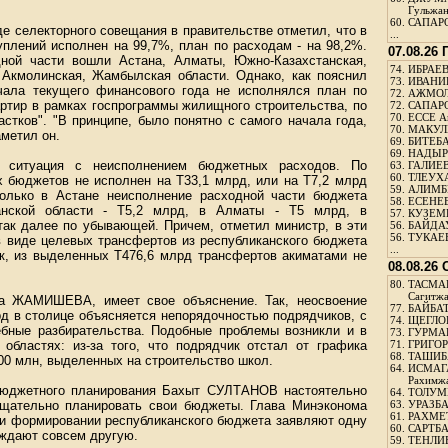
Гульжа
60.
САПАРО
 селекторного совещания в правительстве отметил, что в
...
плений исполнен на 99,7%, план по расходам - на 98,2%.
07.08.26
ной части вошли Астана, Алматы, Южно-Казахстанская,
74.
ИБРАЕВ
, Акмолинская, Жамбылская области. Однако, как пояснил
73.
ИВАНИЩ
чала текущего финансового года не исполнялся план по
72.
АЖМОЛ
ртир в рамках госпрограммы жилищного строительства, по
72.
САПАРО
70.
ЕССЕ А
стков". "В принципе, было понятно с самого начала года,
70.
МАКУЛБ
аметил он.
69.
БИТЕБА
69.
НАДЫРБ
и ситуация с неисполнением бюджетных расходов. По
63.
ГАЛИЕВ
60.
ТЛЕУХА
 бюджетов не исполнен на Т33,1 млрд, или на Т7,2 млрд
59.
АЛИМБЕ
олько в Астане неисполнение расходной части бюджета
58.
ЕСЕНЕЕ
анской области - Т5,2 млрд, в Алматы - Т5 млрд, в
57.
КУЗЕМБ
так далее по убывающей. Причем, отметил министр, в эти
56.
БАЙДАУ
56.
ТУКАЕВ
 виде целевых трансфертов из республиканского бюджета
...
ак, из выделенных Т476,6 млрд трансфертов акиматами не
08.08.26
80.
ТАСМА
Сагитж
-на ЖАМИШЕВА, имеет свое объяснение. Так, неосвоение
77.
БАЙБАТ
д в столице объясняется непорядочностью подрядчиков, с
74.
ЩЕГЛО
бные разбирательства. Подобные проблемы возникли и в
73.
ГУРМА
областях: из-за того, что подрядчик отстал от графика
71.
ГРИГОР
68.
ТАШИБ
300 млн, выделенных на строительство школ.
64.
ИСМАГ
Рахимж
бюджетного планирования Бахыт СУЛТАНОВ настоятельно
64.
ТОЛУМБ
тщательно планировать свои бюджеты. Глава Минэконома
63.
УРАЗБА
61.
РАХМЕТ
ри формировании республиканского бюджета заявляют одну
60.
САРТБА
рждают совсем другую.
59.
ТЕНЛИ