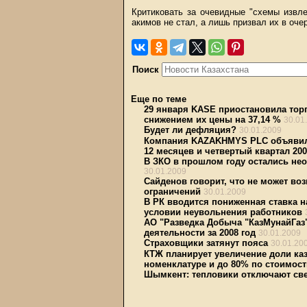
Критиковать за очевидные "схемы извл
акимов не стал, а лишь призвал их в оче
Поиск
Еще по теме
29 января KASE приостановила тор
снижением их цены на 37,14 %
30.01
Будет ли дефляция?
30.01.2009
Компания KAZAKHMYS PLC объявила
12 месяцев и четвертый квартал 200
В ЗКО в прошлом году остались не
30.01.2009
Сайденов говорит, что не может во
ограничений
30.01.2009
В РК вводится пониженная ставка 
условии неувольнения работников
АО "Разведка Добыча "КазМунайГаз
деятельности за 2008 год
30.01.2009
Страховщики затянут пояса
30.01.20
КТЖ планирует увеличение доли каз
номенклатуре и до 80% по стоимост
Шымкент: тепловики отключают све