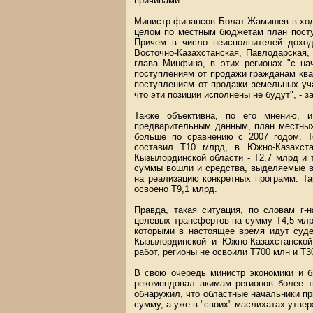
причинами.
Министр финансов Болат Жамишев в ходе
целом по местным бюджетам план посту
Причем в число неисполнителей доход
Восточно-Казахстанская, Павлодарская
глава Минфина, в этих регионах "с на
поступлениям от продажи гражданам ква
поступлениям от продажи земельных уча
что эти позиции исполнены не будут", - з
Также объективна, по его мнению, 
предварительным данным, план местных
больше по сравнению с 2007 годом. Т
составил Т10 млрд, в Южно-Казахст
Кызылординской области - Т2,7 млрд и 
суммы вошли и средства, выделяемые в
на реализацию конкретных программ. Т
освоено Т9,1 млрд.
Правда, такая ситуация, по словам г
целевых трансфертов на сумму Т4,5 млр
которыми в настоящее время идут суде
Кызылординской и Южно-Казахстанской 
работ, регионы не освоили Т700 млн и Т
В свою очередь министр экономики и 
рекомендовал акимам регионов более 
обнаружил, что областные начальники п
сумму, а уже в "своих" маслихатах утве