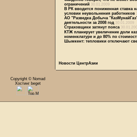
ограничений
30.01.2009
В РК вводится пониженная ставка 
условии неувольнения работников
АО "Разведка Добыча "КазМунайГаз
деятельности за 2008 год
30.01.2009
Страховщики затянут пояса
30.01.20
КТЖ планирует увеличение доли каз
номенклатуре и до 80% по стоимост
Шымкент: тепловики отключают све
Новости ЦентрАзии
Copyright © Nomad
Хостинг beget