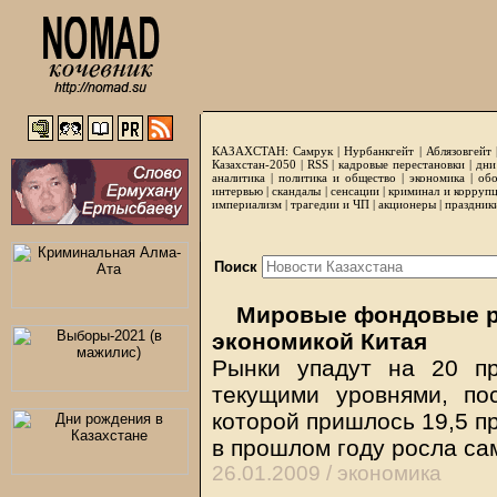
КАЗАХСТАН:
Самрук
|
Нурбанкгейт
|
Аблязовгейт
Казахстан-2050 |
RSS
|
кадровые перестановки
|
дни
аналитика
|
политика и общество
|
экономика
|
обо
интервью
|
скандалы
|
сенсации
|
криминал и корруп
империализм
|
трагедии и ЧП
|
акционеры
|
праздник
Поиск
Мировые фондовые ры
экономикой Китая
Рынки упадут на 20 п
текущими уровнями, по
которой пришлось 19,5 пр
в прошлом году росла са
26.01.2009 /
экономика