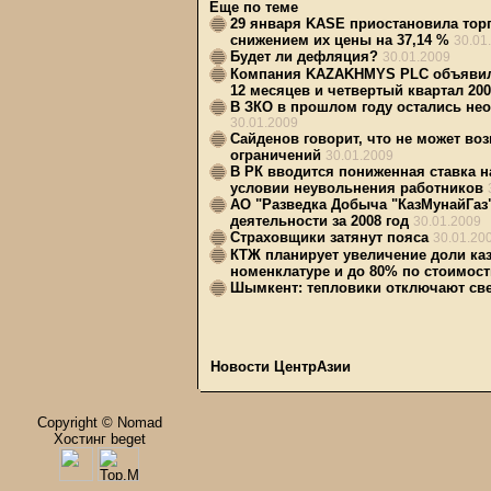
Еще по теме
29 января KASE приостановила тор
снижением их цены на 37,14 %
30.01
Будет ли дефляция?
30.01.2009
Компания KAZAKHMYS PLC объявила
12 месяцев и четвертый квартал 200
В ЗКО в прошлом году остались не
30.01.2009
Сайденов говорит, что не может во
ограничений
30.01.2009
В РК вводится пониженная ставка 
условии неувольнения работников
АО "Разведка Добыча "КазМунайГаз
деятельности за 2008 год
30.01.2009
Страховщики затянут пояса
30.01.20
КТЖ планирует увеличение доли каз
номенклатуре и до 80% по стоимост
Шымкент: тепловики отключают све
Новости ЦентрАзии
Copyright © Nomad
Хостинг beget