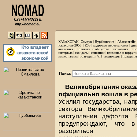
КАЗАХСТАН:
Самрук
|
Нурбанкгейт
|
Аблязовгейт
Казахстан-2050 |
RSS
|
кадровые перестановки
|
дни
аналитика
|
политика и общество
|
экономика
|
обо
интервью
|
скандалы
|
сенсации
|
криминал и корруп
империализм
|
трагедии и ЧП
|
акционеры
|
праздник
Поиск
Великобритания оказа
официально вошла в р
Усилия государства, нап
сектора Великобритани
наступления дефолта.
предупреждают, что 
разориться