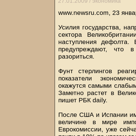
27.01.2009 /
экономика
www.newsru.com, 23 янва
Усилия государства, нап
сектора Великобритани
наступления дефолта.
предупреждают, что 
разориться.
Фунт стерлингов реаг
показатели экономиче
окажутся самыми слабыми
Заметно растет в Велик
пишет РБК daily.
После США и Испании им
величине в мире имп
Еврокомиссии, уже сейч