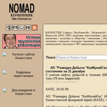
КАЗАХСТАН:
Самрук
|
Нурбанкгейт
|
Аблязовгейт
Казахстан-2050 |
RSS
|
кадровые перестановки
|
дни
аналитика
|
политика и общество
|
экономика
|
обо
интервью
|
скандалы
|
сенсации
|
криминал и корруп
империализм
|
трагедии и ЧП
|
акционеры
|
праздник
Поиск
АО "Разведка Добыча "КазМунайГаз"
состоянию на 31 декабря
С учетом нефти, добытой в течение 2008
тонн (78 млн баррелей)
25.02.2009 /
экономика
KASE, 24.02.09
АО "Разведка Добыча "КазМунайГаз" (А
Казахстанской фондовой биржи (KASE),