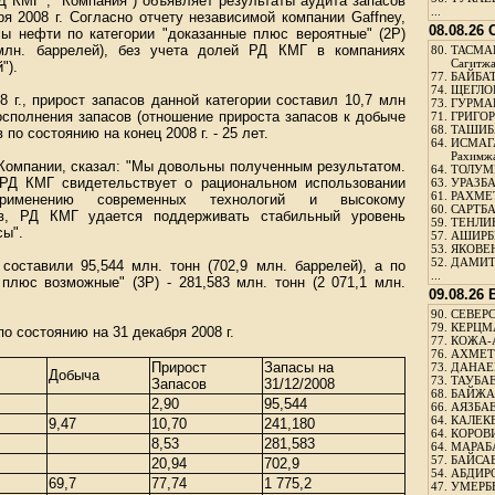
Д КМГ", "Компания") объявляет результаты аудита запасов
...
я 2008 г. Согласно отчету независимой компании Gaffney,
08.08.26
асы нефти по категории "доказанные плюс вероятные" (2P)
 млн. баррелей), без учета долей РД КМГ в компаниях
80.
ТАСМА
Сагитж
").
77.
БАЙБАТ
74.
ЩЕГЛО
 г., прирост запасов данной категории составил 10,7 млн
73.
ГУРМА
осполнения запасов (отношение прироста запасов к добыче
71.
ГРИГОР
68.
ТАШИБ
по состоянию на конец 2008 г. - 25 лет.
64.
ИСМАГ
Рахимж
Компании, сказал: "Мы довольны полученным результатом.
64.
ТОЛУМБ
 РД КМГ свидетельствует о рациональном использовании
63.
УРАЗБА
61.
РАХМЕТ
применению современных технологий и высокому
60.
САРТБА
в, РД КМГ удается поддерживать стабильный уровень
59.
ТЕНЛИ
сы".
57.
АШИРБЕ
53.
ЯКОВЕН
52.
ДАМИТ
 составили 95,544 млн. тонн (702,9 млн. баррелей), а по
...
плюс возможные" (3Р) - 281,583 млн. тонн (2 071,1 млн.
09.08.26
90.
СЕВЕРС
79.
КЕРЦМ
по состоянию на 31 декабря 2008 г.
77.
КОЖА-
76.
АХМЕТО
Прирост
Запасы на
73.
ДАНАЕВ
Добыча
73.
ТАУБАЕ
Запасов
31/12/2008
68.
БАЙЖА
2,90
95,544
66.
АЯЗБАЕ
64.
КАЛЕК
9,47
10,70
241,180
64.
КОРОВИ
8,53
281,583
64.
МАРАБ
57.
БАЙСАБ
20,94
702,9
54.
АБДИРО
69,7
77,74
1 775,2
47.
УМЕРБЕ