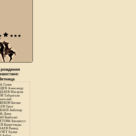
 рождения
азахстане:
 Пятница
А Галия
ЕВ Александр
ДАЕВ Магауия
В Табылгали
натолий
ЕКОВ Баглан
ЕВ Орал
АЕВ Акбатыр
А Дина
Н Бекболат
ТОВА Бахшагул
В Каиргельды
АЕВ Рашид
ЛЕТ Ерлан
 Акбар