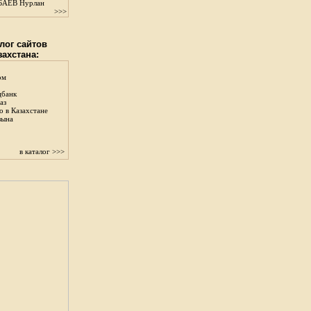
АЕВ Нурлан
>>>
лог сайтов
захстана:
ом
цбанк
аз
о в Казахстане
зына
в каталог >>>