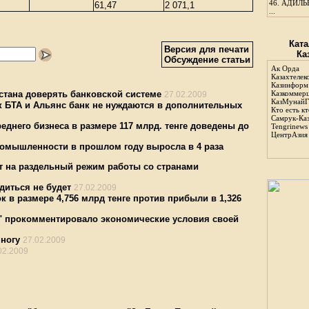
46.
АДИЛЬБ
61,47
2 071,1
...
Ката
Версия для печати
Ка
Обсуждение статьи
Ак Орда
Казахтелек
Казинформ
стана доверять банковской системе
Казкоммер
27.02.2009
КазМунайГ
к БТА и Альянс банк не нуждаются в дополнительных
Кто есть кт
Самрук-Ка
еднего бизнеса в размере 117 млрд. тенге доведены до
Tengrinews
ЦентрАзия
омышленности в прошлом году выросла в 4 раза
т на раздельный режим работы со странами
диться не будет
27.02.2009
ок в размере 4,756 млрд тенге против прибыли в 1,326
" прокомментировало экономические условия своей
 ногу
27.02.2009
02.2009