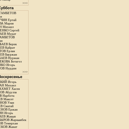
>>>
 Суббота
ГАМБЕТОВ
ан
ЧИН Ертай
ВА Мария
Н Михаил
ЕНКО Сергей
АЕВ Мурат
АМБЕТОВ
ан
АЕВ Берик
ЕВ Кайрат
ОВ Ерлан
ЕВ Бауржан
БАЕВ Нуржан
КОВА Ботагоз
КО Игорь
ОВ Нурдин
>>>
 Воскресенье
КИЙ Игорь
АН Михаил
АХМЕТ Хасен
В Абдулла
 Нарбота
В Максет
НОВ Улан
В Сматай
ЕНОВ Ержан
Н Игорь
АЕВ Жакып
ЫРОВ Жаркынбек
В Темирхан
КОВ Жанат