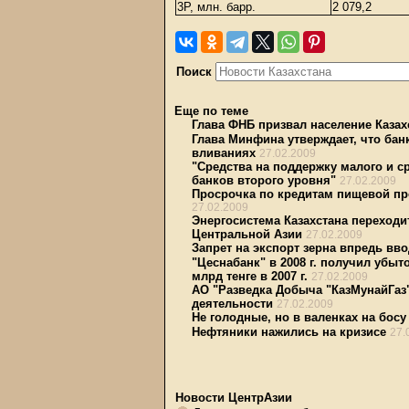
3P, млн. барр.
2 079,2
Поиск
Еще по теме
Глава ФНБ призвал население Казах
Глава Минфина утверждает, что бан
вливаниях
27.02.2009
"Средства на поддержку малого и ср
банков второго уровня"
27.02.2009
Просрочка по кредитам пищевой пр
27.02.2009
Энергосистема Казахстана переходи
Центральной Азии
27.02.2009
Запрет на экспорт зерна впредь вво
"Цеснабанк" в 2008 г. получил убыт
млрд тенге в 2007 г.
27.02.2009
АО "Разведка Добыча "КазМунайГаз
деятельности
27.02.2009
Не голодные, но в валенках на босу
Нефтяники нажились на кризисе
27.
Новости ЦентрАзии