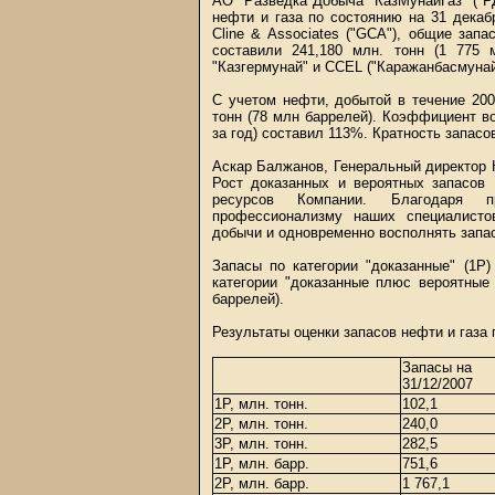
АО "Разведка Добыча "КазМунайГаз" ("Р
нефти и газа по состоянию на 31 декабр
Cline & Associates ("GCA"), общие зап
составили 241,180 млн. тонн (1 775
"Казгермунай" и CCEL ("Каражанбасмунай
С учетом нефти, добытой в течение 2008
тонн (78 млн баррелей). Коэффициент в
за год) составил 113%. Кратность запасов 
Аскар Балжанов, Генеральный директор 
Рост доказанных и вероятных запасов
ресурсов Компании. Благодаря 
профессионализму наших специалисто
добычи и одновременно восполнять запа
Запасы по категории "доказанные" (1Р)
категории "доказанные плюс вероятные 
баррелей).
Результаты оценки запасов нефти и газа 
Запасы на
31/12/2007
1P, млн. тонн.
102,1
2P, млн. тонн.
240,0
3P, млн. тонн.
282,5
1P, млн. барр.
751,6
2P, млн. барр.
1 767,1