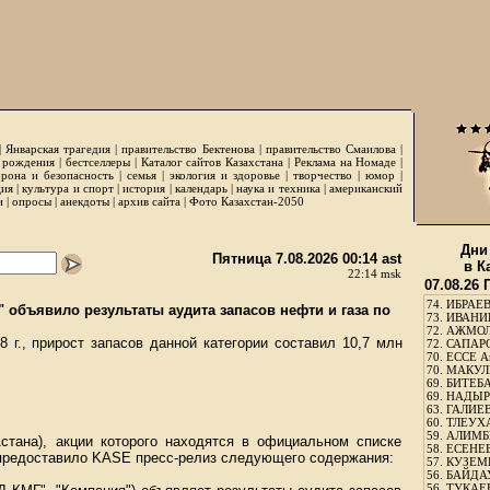
|
Январская трагедия
|
правительство Бектенова
|
правительство Смаилова
|
 рождения
|
бестселлеры
|
Каталог сайтов Казахстана
|
Реклама на Номаде
|
рона и безопасность
|
семья
|
экология и здоровье
|
творчество
|
юмор
|
ция
|
культура и спорт
|
история
|
календарь
|
наука и техника
|
американский
и
|
опросы
|
анекдоты
|
архив сайта
|
Фото Казахстан-2050
Дни
Пятница 7.08.2026 00:14 ast
в К
22:14 msk
07.08.26
74.
ИБРАЕВ
 объявило результаты аудита запасов нефти и газа по
73.
ИВАНИЩ
72.
АЖМОЛ
 г., прирост запасов данной категории составил 10,7 млн
72.
САПАРО
70.
ЕССЕ А
70.
МАКУЛБ
69.
БИТЕБА
69.
НАДЫРБ
63.
ГАЛИЕВ
60.
ТЛЕУХА
59.
АЛИМБЕ
стана), акции которого находятся в официальном списке
58.
ЕСЕНЕЕ
 предоставило KASE пресс-релиз следующего содержания:
57.
КУЗЕМБ
56.
БАЙДАУ
56.
ТУКАЕВ