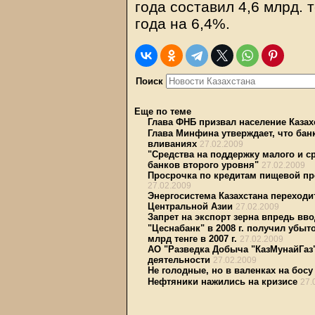
года составил 4,6 млрд. 
года на 6,4%.
Поиск
Еще по теме
Глава ФНБ призвал население Казах
Глава Минфина утверждает, что бан
вливаниях
27.02.2009
"Средства на поддержку малого и ср
банков второго уровня"
27.02.2009
Просрочка по кредитам пищевой пр
27.02.2009
Энергосистема Казахстана переходи
Центральной Азии
27.02.2009
Запрет на экспорт зерна впредь вво
"Цеснабанк" в 2008 г. получил убыт
млрд тенге в 2007 г.
27.02.2009
АО "Разведка Добыча "КазМунайГаз
деятельности
27.02.2009
Не голодные, но в валенках на босу
Нефтяники нажились на кризисе
27.