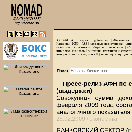
КАЗАХСТАН:
Самрук
|
Нурбанкгейт
|
Аблязовгейт
Казахстан-2050 |
RSS
|
кадровые перестановки
|
дни
аналитика
|
политика и общество
|
экономика
|
обо
интервью
|
скандалы
|
сенсации
|
криминал и корруп
империализм
|
трагедии и ЧП
|
акционеры
|
праздник
Поиск
Пресс-релиз АФН по с
(выдержки)
Совокупная сумма дох
февраля 2009 года соста
аналогичного показателя 
25.02.2009 /
экономика
БАНКОВСКИЙ СЕКТОР (по