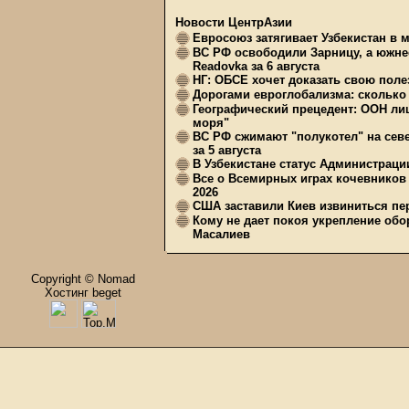
Новости ЦентрАзии
Евросоюз затягивает Узбекистан в 
ВС РФ освободили Зарницу, а южне
Readovka за 6 августа
НГ: ОБСЕ хочет доказать свою поле
Дорогами евроглобализма: сколько 
Географический прецедент: ООН ли
моря"
ВС РФ сжимают "полукотел" на сев
за 5 августа
В Узбекистане статус Администрац
Все о Всемирных играх кочевников
2026
США заставили Киев извиниться пер
Кому не дает покоя укрепление обо
Масалиев
Copyright © Nomad
Хостинг beget