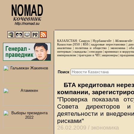
КАЗАХСТАН:
Самрук
|
Нурбанкгейт
|
Аблязовгейт
Казахстан-2050 |
RSS
|
кадровые перестановки
|
дни
аналитика
|
политика и общество
|
экономика
|
обо
интервью
|
скандалы
|
сенсации
|
криминал и корруп
империализм
|
трагедии и ЧП
|
акционеры
|
праздник
Поиск
БТА кредитовал нерез
компании, зарегистри
"Проверка показала от
Совета директоров 
деятельности и внедрен
рисками"
26.02.2009 /
экономика