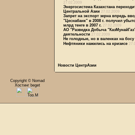
27.02.2009
Энергосистема Казахстана переходи
Центральной Азии
27.02.2009
Запрет на экспорт зерна впредь вво
"Цеснабанк" в 2008 г. получил убыт
млрд тенге в 2007 г.
27.02.2009
АО "Разведка Добыча "КазМунайГаз
деятельности
27.02.2009
Не голодные, но в валенках на босу
Нефтяники нажились на кризисе
27.
Новости ЦентрАзии
Copyright © Nomad
Хостинг beget