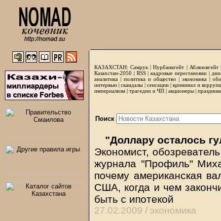
КАЗАХСТАН:
Самрук
|
Нурбанкгейт
|
Аблязовгейт
Казахстан-2050 |
RSS
|
кадровые перестановки
|
дни
аналитика
|
политика и общество
|
экономика
|
обо
интервью
|
скандалы
|
сенсации
|
криминал и корруп
империализм
|
трагедии и ЧП
|
акционеры
|
праздник
Поиск
"Доллару осталось гу
Экономист, обозреватель
журнала "Профиль" Миха
почему американская вал
США, когда и чем законч
быть с ипотекой
27.02.2009 /
экономика