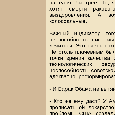
наступил быстрее. То, ч
хотят смерти раковог
выздоровления. А в
колоссальные.
Важный индикатор тог
неспособность системы
лечиться. Это очень пох
Не столь плачевным был
точки зрения качества 
технологических ре
неспособность советск
адекватно, реформироват
- И Барак Обама не вытя
- Кто же ему даст? У Ам
прописать ей лекарство
проблемы США создали