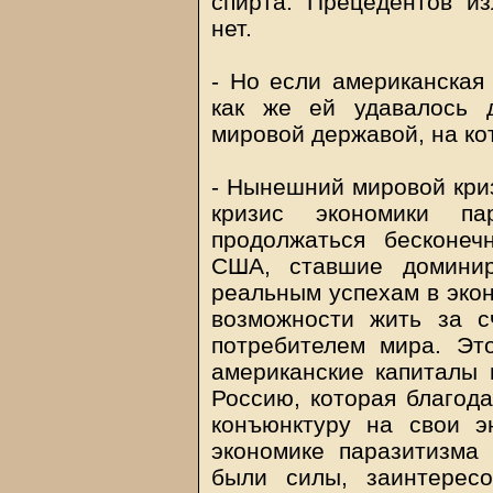
спирта. Прецедентов и
нет.
- Но если американская 
как же ей удавалось 
мировой державой, на ко
- Нынешний мировой криз
кризис экономики па
продолжаться бесконе
США, ставшие доминир
реальным успехам в экон
возможности жить за с
потребителем мира. Эт
американские капиталы
Россию, которая благо
конъюнктуру на свои э
экономике паразитизма
были силы, заинтерес