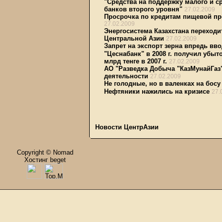
"Средства на поддержку малого и ср
банков второго уровня"
27.02.2009
Просрочка по кредитам пищевой пр
27.02.2009
Энергосистема Казахстана переходи
Центральной Азии
27.02.2009
Запрет на экспорт зерна впредь вво
"Цеснабанк" в 2008 г. получил убыт
млрд тенге в 2007 г.
27.02.2009
АО "Разведка Добыча "КазМунайГаз
деятельности
27.02.2009
Не голодные, но в валенках на босу
Нефтяники нажились на кризисе
27.
Новости ЦентрАзии
Copyright © Nomad
Хостинг beget