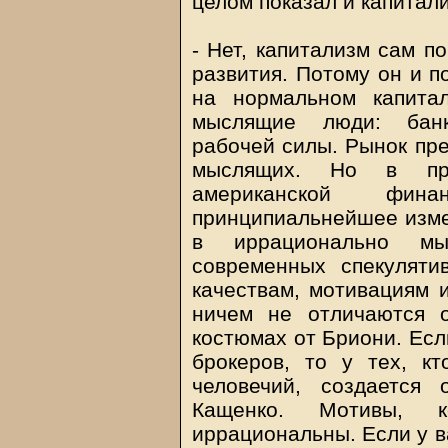
целом показал и капитал
- Нет, капитализм сам п
развития. Потому он и п
на нормальном капита
мыслящие люди: банк
рабочей силы. Рынок пре
мыслящих. Но в про
американской фин
принципиальнейшее изме
в иррационально мы
современных спекулят
качествам, мотивациям 
ничем не отличаются о
костюмах от Бриони. Ес
брокеров, то у тех, к
человечий, создается
Кащенко. Мотивы, к
иррациональны. Если у в