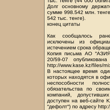
тыс. тенге (44 000 облиг
Долг основному держа
сумме 998.542 млн. тенге
542 тыс. тенге).
конец цитаты
Как сообщалось ран
исключены из официа
истечением срока обраще
Копия письма АО "АЗИЯ
20/59-07 опубликован
http://www.kase.kz/files/m
В настоящее время оди
которых находятся в оф
неспособности полн
обязательства по свои
компаний, допустивши
доступен на веб-сайте K
"дефолт") по адресу http: