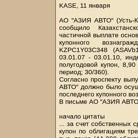
KASE, 11 января
АО "АЗИЯ АВТО" (Усть-
сообщило Казахстан
частичной выплате основ
купонного вознагра
KZPC1Y03C348 (ASAVb1
03.01.07 - 03.01.10, и
полугодовой купон, 8,9
период; 30/360).
Согласно проспекту вып
АВТО" должно было осущ
последнего купонного во
В письме АО "АЗИЯ АВТО
начало цитаты
... за счет собственных 
купон по облигациям тр