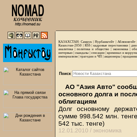
КАЗАХСТАН:
Самрук
|
Нурбанкгейт
|
Аблязовгейт
Казахстан-2050 |
RSS
|
кадровые перестановки
|
дни
аналитика
|
политика и общество
|
экономика
|
обо
интервью
|
скандалы
|
сенсации
|
криминал и корруп
империализм
|
трагедии и ЧП
|
акционеры
|
праздник
Поиск
АО "Азия Авто" сообщ
основного долга и посл
облигациям
Долг основному держа
сумме 998.542 млн. тенге
542 тыс. тенге)
12.01.2010 /
экономика