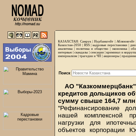
КАЗАХСТАН:
Самрук
|
Нурбанкгейт
|
Аблязовгейт
Казахстан-2050 |
RSS
|
кадровые перестановки
|
дни
аналитика
|
политика и общество
|
экономика
|
обо
интервью
|
скандалы
|
сенсации
|
криминал и корруп
империализм
|
трагедии и ЧП
|
акционеры
|
праздник
Поиск
АО "Казкоммерцбанк"
кредитов дольщиков об
сумму свыше 164,7 млн
"Рефинансирование до
нашей комплексной п
нагрузки для ипотечн
объектов корпорации К