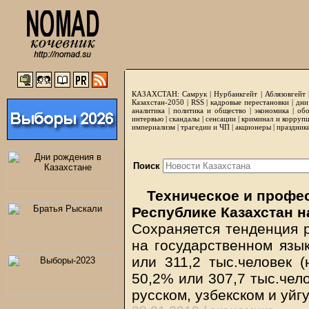
КАЗАХСТАН:
Самрук
|
Нурбанкгейт
|
Аблязовгейт
Казахстан-2050 |
RSS
|
кадровые перестановки
|
дни
аналитика
|
политика и общество
|
экономика
|
обо
интервью
|
скандалы
|
сенсации
|
криминал и корруп
империализм
|
трагедии и ЧП
|
акционеры
|
праздник
Поиск
Техническое и профе
Республике Казахстан н
Сохраняется тенденция 
на государственном язы
или 311,2 тыс.человек (
50,2% или 307,7 тыс.чел
русском, узбекском и уйг