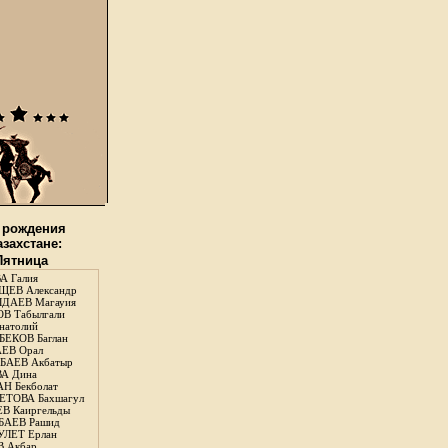
 рождения
азахстане:
 Пятница
А Галия
ЕВ Александр
ДАЕВ Магауия
В Табылгали
натолий
ЕКОВ Баглан
ЕВ Орал
АЕВ Акбатыр
А Дина
Н Бекболат
ТОВА Бахшагул
В Каиргельды
АЕВ Рашид
ЛЕТ Ерлан
 Акбар