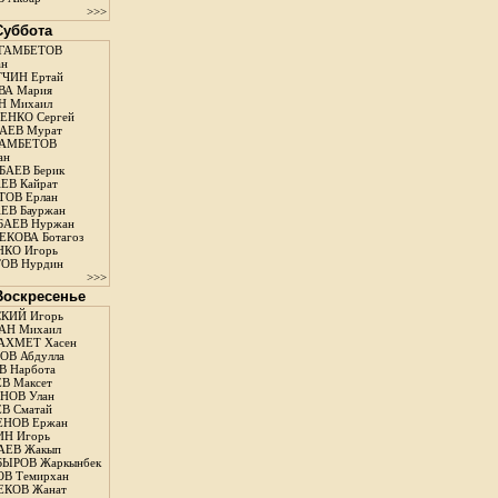
>>>
 Суббота
ГАМБЕТОВ
ан
ЧИН Ертай
ВА Мария
Н Михаил
ЕНКО Сергей
АЕВ Мурат
АМБЕТОВ
ан
АЕВ Берик
ЕВ Кайрат
ОВ Ерлан
ЕВ Бауржан
БАЕВ Нуржан
КОВА Ботагоз
КО Игорь
ОВ Нурдин
>>>
 Воскресенье
КИЙ Игорь
АН Михаил
АХМЕТ Хасен
В Абдулла
 Нарбота
В Максет
НОВ Улан
В Сматай
ЕНОВ Ержан
Н Игорь
АЕВ Жакып
ЫРОВ Жаркынбек
В Темирхан
КОВ Жанат