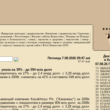
|
Январская трагедия
|
правительство Бектенова
|
правительство Смаилова
|
 рождения
|
бестселлеры
|
Каталог сайтов Казахстана
|
Реклама на Номаде
|
рона и безопасность
|
семья
|
экология и здоровье
|
творчество
|
юмор
|
ция
|
культура и спорт
|
история
|
календарь
|
наука и техника
|
американский
и
|
опросы
|
анекдоты
|
архив сайта
|
Фото Казахстан-2050
Дни
Пятница 7.08.2026 09:47 ast
в К
07:47 msk
07.08.26
74.
ИБРАЕВ
 упала на 39% - до 554 млн долл
73.
ИВАНИЩ
кратилась на 27% - до 2,4 млрд долл. с 3,28 млрд долл.
72.
АЖМОЛ
ании в 2009г. снизилась на 41% и составила 549 млн долл.
72.
САПАРО
70.
ЕССЕ А
70.
МАКУЛБ
69.
БИТЕБА
69.
НАДЫРБ
63.
ГАЛИЕВ
60.
ТЛЕУХА
59.
АЛИМБЕ
ывающей компании Kazakhmys Plc. ("Казахмыс") за 2009г.
58.
ЕСЕНЕЕ
сравнению с показателем в размере 909 млн долл. за 2008г.
57.
КУЗЕМБ
кратилась на 27% - до 2,4 млрд долл. с 3,28 млрд долл.
56.
БАЙДАУ
56.
ТУКАЕВ