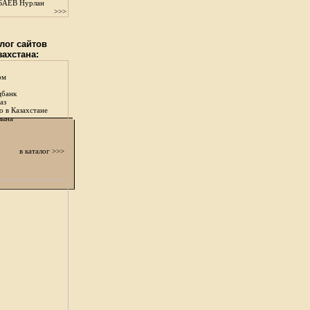
АЕВ Нурлан
>>>
лог сайтов
захстана:
ом
цбанк
аз
о в Казахстане
зына
в каталог >>>