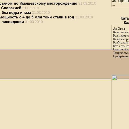
46.
АДИЛЬБ
ахстаном по Имашевскому месторождению
31.03.2010
...
о Словакией
31.03.2010
без воды и газа
31.03.2010
ощность с 4 до 5 млн тонн стали в год
31.03.2010
Ката
й ликвидации
31.03.2010
Ка
Ак Орда
Казахтелек
Казинформ
Казкоммер
КазМунайГ
Кто есть кт
Самрук-Ка
Tengrinews
ЦентрАзия