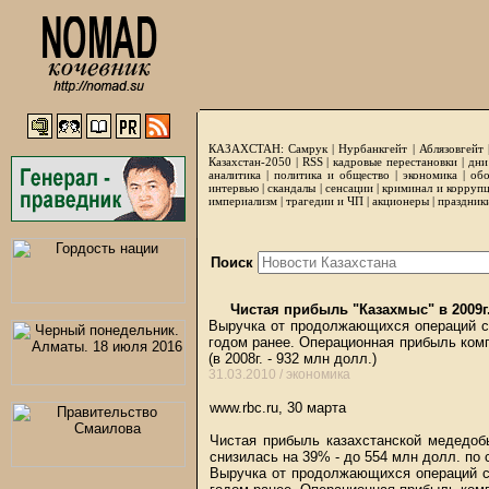
КАЗАХСТАН:
Самрук
|
Нурбанкгейт
|
Аблязовгейт
Казахстан-2050 |
RSS
|
кадровые перестановки
|
дни
аналитика
|
политика и общество
|
экономика
|
обо
интервью
|
скандалы
|
сенсации
|
криминал и корруп
империализм
|
трагедии и ЧП
|
акционеры
|
праздник
Поиск
Чистая прибыль "Казахмыс" в 2009г.
Выручка от продолжающихся операций со
годом ранее. Операционная прибыль комп
(в 2008г. - 932 млн долл.)
31.03.2010 /
экономика
www.rbc.ru, 30 марта
Чистая прибыль казахстанской медедоб
снизилась на 39% - до 554 млн долл. по 
Выручка от продолжающихся операций со