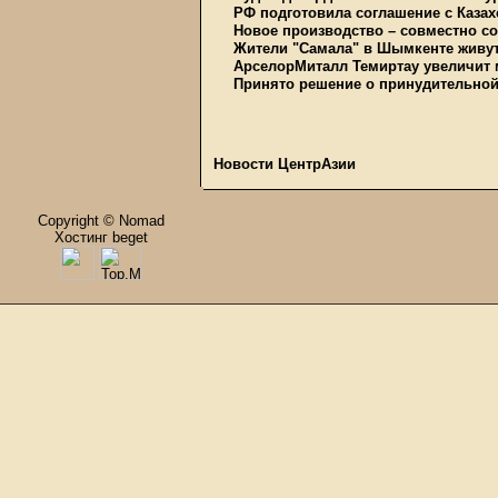
РФ подготовила соглашение с Каз
Новое производство – совместно с
Жители "Самала" в Шымкенте живут 
АрселорМиталл Темиртау увеличит м
Принято решение о принудительно
Новости ЦентрАзии
Copyright © Nomad
Хостинг beget