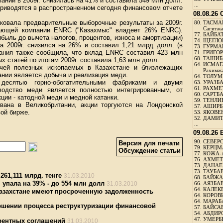
ании в 2009г. снизилась на 41% и составила 549 млн долл.
...
е приводятся в распространенном сегодня финансовом отчете
08.08.26
иковала предварительные выборочные результаты за 2009г.
80.
ТАСМА
Сагитж
вающей компании ENRC ("Казахмыс" владеет 26% ENRC).
77.
БАЙБАТ
быль до вычета налогов, процентов, износа и амортизации)
74.
ЩЕГЛО
а 2009г. снизился на 26% и составил 1,21 млрд долл. (в
73.
ГУРМА
мпания также сообщила, что вклад ENRC составил 423 млн
71.
ГРИГОР
68.
ТАШИБ
 статей по итогам 2009г. составила 1,63 млн долл.
64.
ИСМАГ
ычей полезных ископаемых в Казахстане и близлежащих
Рахимж
ании является добыча и реализация меди.
64.
ТОЛУМБ
 десятью горно-обогатительными фабриками и двумя
63.
УРАЗБА
61.
РАХМЕТ
водство меди является полностью интегрированным, от
60.
САРТБА
ции - катодной меди и медной катанки.
59.
ТЕНЛИ
вана в Великобритании, акции торгуются на Лондонской
57.
АШИРБЕ
ой бирже.
53.
ЯКОВЕН
52.
ДАМИТ
...
09.08.26
90.
СЕВЕРС
Версия для печати
79.
КЕРЦМ
Обсуждение статьи
77.
КОЖА-
76.
АХМЕТО
73.
ДАНАЕВ
73.
ТАУБАЕ
61,111 млрд. тенге
31.03.2010
68.
БАЙЖА
 упала на 39% - до 554 млн долл
31.03.2010
66.
АЯЗБАЕ
64.
КАЛЕК
Казахстане имеют просроченную задолженность
64.
КОРОВИ
64.
МАРАБ
ршении процесса реструктуризации финансовой
57.
БАЙСАБ
54.
АБДИРО
47.
УМЕРБЕ
рентных соглашений
31.03.2010