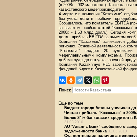
годом ранее. Операционная прибыль комп
(в 2008г. - 932 млн долл.). Такие данны
казахстанского медепроизводителя.
4 марта с.г. компания "Казахмыс" опубл
без учета доли в прибыли горнодобы
Сообщалось, что показатель EBITDA (при
за вычетом особых статей "Казахмыс" з
2008г. - 1,63 млрд долл.). Сегодня ко
долл., прибыль EBITDA за вычетом особых
Компания "Казахмыс" занимается доб
регионах. Основной деятельностью комп
"Казахмыс" владеет 20 рудниками,
медеплавильными комплексами. Произ
добычи руды до выпуска конечной продук
Компания Kazakhmys PLC зарегистриро
фондовой бирже и Казахстанской фондов
Поиск
Еще по теме
Бюджет города Астаны увеличен до 2
Чистая прибыль "Казахмыс" в 2009г.
Более 24% банковских кредитов в 
31.03.2010
АО "Альянс Банк" сообщило о заве
задолженности банка
31.03.2010
Суд подтвердил наличие антиконку