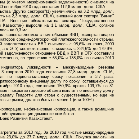
аны (с учетом межфирменной задолженности) снизился на
30 сентября 2010 года составил 112,8 млрд. долл. США.
ьства "Других секторов"(1) увеличились на 3,2 млрд. долл.
ь на 2,3 млрд. долл. США), внешний долг сектора "Банки"
А. Внешние обязательства сектора "Государственное
и Казахстан) выросли на 1,1 млрд. долл. США, органов
лись на 0,3 мл
ост сопоставляемых с ним объемов ВВП, экспорта товаров
икаторов средне-долгосрочной платежеспособности страны.
 задолженности к ВВП снизилось с 98,6% на конец 2009
, а к ЭТУ, соответственно, снизилось с 234,6% до 179,9%,
ой задолженности отношение ВВД к ВВП и ЭТУ составили
етственно, по сравнению с 55,0% и 138,0% на начало 2010
индикатора ликвидности – международные резервы
ц 3 квартала 2010 года составили 27,8 млрд. долл. США,
лг по первоначальному сроку погашения в 3,7 раза.
раткосрочному внешнему долгу по сроку, оставшемуся до
нтября 2010 года, составило 150,9% против 109,7% на 31
ывает покрытие годового объема выплат по внешнему долгу
Правилу Гвидотти для стран с существенным, но еще не
овые рынки, должно быть не менее 1 (или 100%).
 корпорации, нефинансовые корпорации, а также домашние
и, обслуживающие домашние хозяйства.
"Банк Развития Казахстана".
агрегаты за 2010 год. За 2010 год чистые международные
 на 23,0% до 27,7 млрд. долл. США. Покупка валюты на