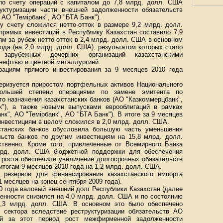
 по счету операций с капиталом до 7,8 млрд. долл. США
уктуризации части внешней задолженности обязательств
 АО "Темірбанк", АО "БТА Банк").
у счету сложился нетто-отток в размере 9,2 млрд. долл.
прямых инвестиций в Республику Казахстан составило 7,9
м за рубеж нетто-отток в 2,4 млрд. долл. США в основном
ода (на 2,0 млрд. долл. США), результатом которых стало
 зарубежных дочерних организаций казахстанскими
нефтью и цветной металлургией.
рациям прямого инвестирования за 9 месяцев 2010 года
еризуется приростом портфельных активов Национального
ольшей степени операциями по замене эмитента по
о назначения казахстанских банков (АО "Казкоммерцбанк",
"), а также новыми выпусками еврооблигаций в рамках
к", АО "Темірбанк", АО "БТА Банк"). В итоге за 9 месяцев
инвестициям в целом сложился в 2,0 млрд. долл. США.
хстанских банков обусловила большую часть уменьшения
льств банков по другим инвестициям на 15,8 млрд. долл.
твенно. Кроме того, привлеченные от Всемирного Банка
рд. долл. США бюджетной поддержки для обеспечения
 роста обеспечили увеличение долгосрочных обязательств
итогам 9 месяцев 2010 года на 1,2 млрд. долл. США.
 резервов для финансирования казахстанского импорта
1 месяцев на конец сентября 2009 года).
0 года валовый внешний долг Республики Казахстан (далее
енности снизился на 4,0 млрд. долл. США и по состоянию
5,3 млрд. долл. США. В основном это было обеспечено
 сектора вследствие реструктуризации обязательств АО
ий за этот период рост межфирменной задолженности