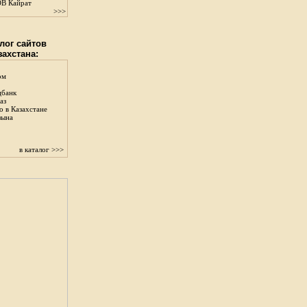
В Кайрат
>>>
лог сайтов
захстана:
ом
цбанк
аз
о в Казахстане
зына
в каталог >>>