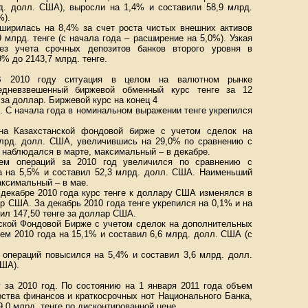
д. долл. США), выросли на 1,4% и составили 58,9 млрд.
%).
сширилась на 8,4% за счет роста чистых внешних активов
 млрд. тенге (с начала года – расширение на 5,0%). Узкая
без учета срочных депозитов банков второго уровня в
% до 2143,7 млрд. тенге.
В 2010 году ситуация в целом на валютном рынке
редневзвешенный биржевой обменный курс тенге за 12
 за доллар. Биржевой курс на конец 4
р. C начала года в номинальном выражении тенге укрепился
на Казахстанской фондовой бирже с учетом сделок на
млрд. долл. США, увеличившись на 29,0% по сравнению с
 наблюдался в марте, максимальный – в декабре.
ем операций за 2010 год увеличился по сравнению с
а на 5,5% и составил 52,3 млрд. долл. США. Наименьший
аксимальный – в мае.
 декабре 2010 года курс тенге к доллару США изменялся в
ар США. За декабрь 2010 года тенге укрепился на 0,1% и на
вил 147,50 тенге за доллар США.
ской Фондовой Бирже с учетом сделок на дополнительных
ем 2010 года на 15,1% и составил 6,6 млрд. долл. США (с
операций повысился на 5,4% и составил 3,6 млрд. долл.
США).
 за 2010 год. По состоянию на 1 января 2011 года объем
ства финансов и краткосрочных нот Национального Банка,
,0 млрд. тенге по дисконтированной цене.