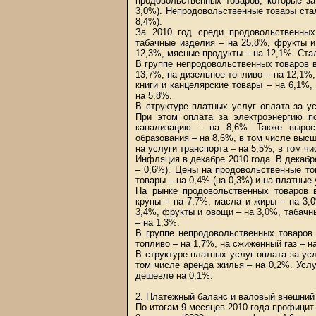
продовольственных товаров, которые за
3,0%). Непродовольственные товары стал
8,4%).
За 2010 год среди продовольственны
табачные изделия – на 25,8%, фрукты и
12,3%, мясные продукты – на 12,1%. Ста
В группе непродовольственных товаров 
13,7%, на дизельное топливо – на 12,1%,
книги и канцелярские товары – на 6,1%,
на 5,8%.
В структуре платных услуг оплата за 
При этом оплата за электроэнергию п
канализацию – на 8,6%. Также вырос
образования – на 8,6%, в том числе высш
на услуги транспорта – на 5,5%, в том ч
Инфляция в декабре 2010 года. В декабр
– 0,6%). Цены на продовольственные то
товары – на 0,4% (на 0,3%) и на платные 
На рынке продовольственных товаров
крупы – на 7,7%, масла и жиры – на 3,
3,4%, фрукты и овощи – на 3,0%, табачн
– на 1,3%.
В группе непродовольственных товаров
топливо – на 1,7%, на сжиженный газ – н
В структуре платных услуг оплата за у
том числе аренда жилья – на 0,2%. Услу
дешевле на 0,1%.
2. Платежный баланс и валовый внешний 
По итогам 9 месяцев 2010 года профицит