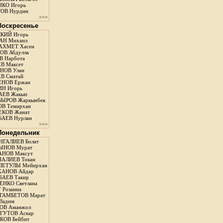
КО Игорь
ОВ Нурдин
>>>
 Воскресенье
КИЙ Игорь
АН Михаил
АХМЕТ Хасен
В Абдулла
 Нарбота
В Максет
НОВ Улан
В Сматай
ЕНОВ Ержан
Н Игорь
АЕВ Жакып
ЫРОВ Жаркынбек
В Темирхан
КОВ Жанат
АЕВ Нурлан
>>>
 Понедельник
ГАЛИЕВ Болат
ЫНОВ Мурат
НОВ Максут
АЛИЕВ Токан
ЛЕТУЛЫ Мейирхан
ХАНОВ Айдар
АЕВ Такир
ЕНКО Светлана
 Розанна
ГАМБЕТОВ Марат
Вадим
ОВ Аманжол
ГУТОВ Аскар
ОВ Бейбит