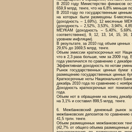
В 2010 году Министерство финансов ос
659,9 млрд. тенге, что на 6,8% меньше п
В 2010 году по государственным ценным
на которых были размещены 6-месячн
(доходность – 1,69%), 12 месячные МЕ
(доходность – 2,52%, 3,53%, 3,94%, 4,85%
МЕУКАМ (доходность – 5,40%, 5,69%,
соответственно), 9, 12, 13, 14, 15, 1
уровнем инфляции).
В результате, за 2010 год объем ценны
29,6% до 1669,5 млрд. тенге.
Объем эмиссии краткосрочных нот Нацио
что в 2,3 раза больше, чем за 2009 год.
года увеличился по сравнению с декабрем
Эффективная доходность по нотам уменьш
Рынок государственных ценных бумаг в
размещению государственных ценных бу
Краткосрочные ноты Национального Банк
декабрь 2010 года по сравнению с ноябре
Доходность краткосрочных нот понизил
года.
Объем нот в обращении на конец декабр
на 3,1% и составил 899,5 млрд. тенге.
6. Межбанковский денежный рынок 
межбанковских депозитов по сравнению с
41,5 трлн. тенге.
Объем размещенных межбанковских тенго
(42,7% от общего объема размещенных д
вознаграждения по размещенным меж