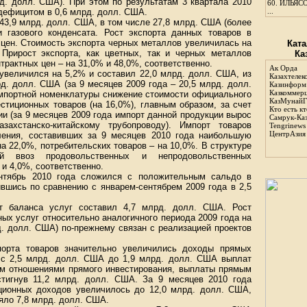
д. долл. США). При этом по результатам 3 квартала 2010
60.
ИЛЬЯСО
дефицитом в 0,6 млрд. долл. США.
...
43,9 млрд. долл. США, в том числе 27,8 млрд. США (более
 газового конденсата. Рост экспорта данных товаров в
 цен. Стоимость экспорта черных металлов увеличилась на
Ката
Прирост экспорта, как цветных, так и черных металлов
Ка
рактных цен – на 31,0% и 48,0%, соответственно.
Ак Орда
 увеличился на 5,2% и составил 22,0 млрд. долл. США, из
Казахтелек
д. долл. США (за 9 месяцев 2009 года – 20,5 млрд. долл.
Казинформ
Казкоммер
мпортной номенклатуры снижение стоимости официального
КазМунайГ
стиционных товаров (на 16,0%), главным образом, за счет
Кто есть кт
и (за 9 месяцев 2009 года импорт данной продукции вырос
Самрук-Ка
захстанско-китайскому трубопроводу). Импорт товаров
Tengrinews
ЦентрАзия
ления, составивших за 9 месяцев 2010 года наибольшую
а 22,0%, потребительских товаров – на 10,0%. В структуре
ый ввоз продовольственных и непродовольственных
 и 4,0%, соответственно.
ентябрь 2010 года сложился с положительным сальдо в
вшись по сравнению с январем-сентябрем 2009 года в 2,5
ит баланса услуг составил 4,7 млрд. долл. США. Рост
ых услуг относительно аналогичного периода 2009 года на
д. долл. США) по-прежнему связан с реализацией проектов
порта товаров значительно увеличились доходы прямых
 с 2,5 млрд. долл. США до 1,9 млрд. долл. США выплат
ым отношениями прямого инвестирования, выплаты прямым
стигнув 11,2 млрд. долл. США. За 9 месяцев 2010 года
ционных доходов увеличилось до 12,0 млрд. долл. США,
ляло 7,8 млрд. долл. США.