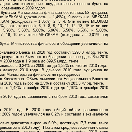
уществило размещение государственных ценных бумаг на
о сравнению с 2009 годом.
 бумагам Министерства финансов состоялось 52 аукциона,
ые МЕККАМ (доходность – 1,49%), 9-месячные МЕККАМ
ККАМ (доходность – 1,86%), 2, 3, 4, 5-ти летние МЕОКАМ
, соответственно), 6, 7, 8, 9, 10, 11, 12, 13, 15-ти летние
 5,98%, 5,60%, 5,80%, 5,96%, 5,50%, 6,50% и 5,60%,
6, 17, 18, 19-ти летние МЕУЖКАМ (доходность – 0,01% над
х бумаг Министерства финансов в обращении увеличился на
нального Банка за 2010 год составил 3298,8 млрд. тенге,
 В результате объем нот в обращении на конец декабря 2010
 2009 года в 1,9 раза до 899,5 млрд. тенге.
илась с 3,24% за 2009 год до 1,38% по итогам 2010 года.
 декабре 2010 года. В декабре 2010 года аукционов по
маг Министерства финансов не проводилось.
а Казахстана. Объем эмиссии нот Национального Банка за
м 2010 года вырос на 2,5% и составил 283,3 млрд. тенге.
ась с 1,42% в ноябре 2010 года до 1,19% в декабре 2010
я 2010 года по сравнению с ноябрем 2010 года сократился
за 2010 год. В 2010 году общий объем размещенных
 2009 годом увеличился на 0,2% и составил в эквиваленте
вых депозитов вырос на 6,0%, достигнув 17,7 трлн. тенге
епозитов в 2010 году). При этом средневзвешенная ставка
банковским тенговым депозитам в декабре 2010 года