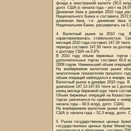
фонда в иностранной валюте (30,6 млр
долл. США (с начала года – рост на 24,0
Денежная база в декабре 2010 года ра
Национального Банка и составила 2572,9
денежная база, т.е. денежная база 
Национальном Банке, расширилась на 5,9
4. Валютный рынок за 2010 год. 
характеризовалась стабильностью. С
месяцев 2010 года составил 147,34 тенге
периода составил 147,50 тенге за долла
к доллару США на 0,6%.
В 2010 году объем биржевых торгов 
дополнительных торгах составил 60,6 
2009 годом. Наименьший объем операций
На внебиржевом валютном рынке объ
аналогичным показателем прошлого год
объем операций наблюдался в январе, м
Валютный рынок в декабре 2010 года. В
диапазоне 147,13-147,63 тенге за 1 долл
конец месяца биржевой курс тенге соста
Объем биржевых операций на Казахстан
торгах увеличился по сравнению с ноябр
начала года – 60,6 млрд. долл. США).
На внебиржевом валютном рынке объем 
США (с начала года – 52,3 млрд. долл. 
5. Рынок государственных ценных бумаг
государственных ценных бумаг Министер
находящихся в обращении, составил 2569