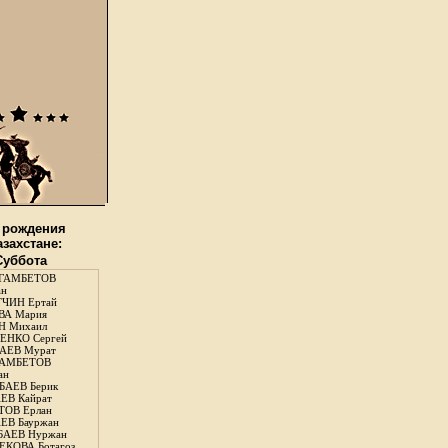
 рождения
азахстане:
 Суббота
ГАМБЕТОВ
ан
ЧИН Ертай
ВА Мария
Н Михаил
ЕНКО Сергей
АЕВ Мурат
АМБЕТОВ
ан
АЕВ Берик
ЕВ Кайрат
ОВ Ерлан
ЕВ Бауржан
БАЕВ Нуржан
КОВА Ботагоз