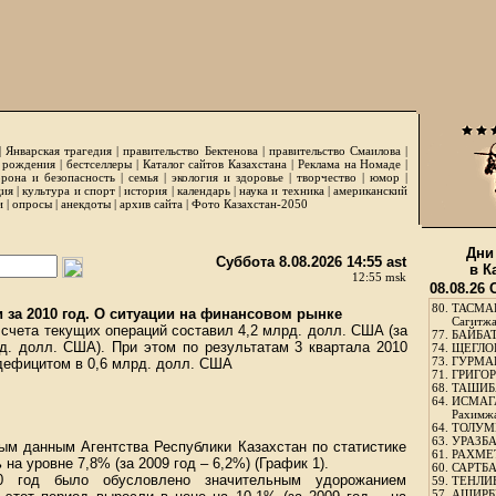
|
Январская трагедия
|
правительство Бектенова
|
правительство Смаилова
|
 рождения
|
бестселлеры
|
Каталог сайтов Казахстана
|
Реклама на Номаде
|
рона и безопасность
|
семья
|
экология и здоровье
|
творчество
|
юмор
|
ция
|
культура и спорт
|
история
|
календарь
|
наука и техника
|
американский
и
|
опросы
|
анекдоты
|
архив сайта
|
Фото Казахстан-2050
Дни
Суббота 8.08.2026 14:55 ast
в К
12:55 msk
08.08.26
80.
ТАСМА
 за 2010 год. О ситуации на финансовом рынке
Сагитж
 счета текущих операций составил 4,2 млрд. долл. США (за
77.
БАЙБАТ
д. долл. США). При этом по результатам 3 квартала 2010
74.
ЩЕГЛО
73.
ГУРМА
 дефицитом в 0,6 млрд. долл. США
71.
ГРИГОР
68.
ТАШИБ
64.
ИСМАГ
Рахимж
64.
ТОЛУМБ
63.
УРАЗБА
ым данным Агентства Республики Казахстан по статистике
61.
РАХМЕТ
на уровне 7,8% (за 2009 год – 6,2%) (График 1).
60.
САРТБА
0 год было обусловлено значительным удорожанием
59.
ТЕНЛИ
57.
АШИРБЕ