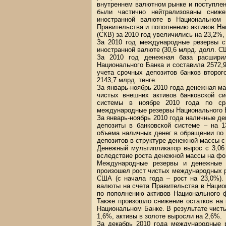
внутреннем валютном рынке и поступле
были частично нейтрализованы сниже
иностранной валюте в Национальном 
Правительства и пополнению активов На
(СКВ) за 2010 год увеличились на 23,2%,
За 2010 год международные резервы с
иностранной валюте (30,6 млрд. долл. С
За 2010 год денежная база расшири
Национального Банка и составила 2572,9 
учета срочных депозитов банков второ
2143,7 млрд. тенге.
За январь-ноябрь 2010 года денежная ма
чистых внешних активов банковской си
системы в ноябре 2010 года по ср
международные резервы Национального Ба
За январь-ноябрь 2010 года наличные де
депозиты в банковской системе – на 
объема наличных денег в обращении по
депозитов в структуре денежной массы с 
Денежный мультипликатор вырос с 3,06 
вследствие роста денежной массы на фо
Международные резервы и денежные а
произошел рост чистых международных р
США (с начала года – рост на 23,0%).
валюты на счета Правительства в Наци
по пополнению активов Национального 
Также произошло снижение остатков на 
Национальном Банке. В результате чист
1,6%, активы в золоте выросли на 2,6%.
За декабрь 2010 года международные 