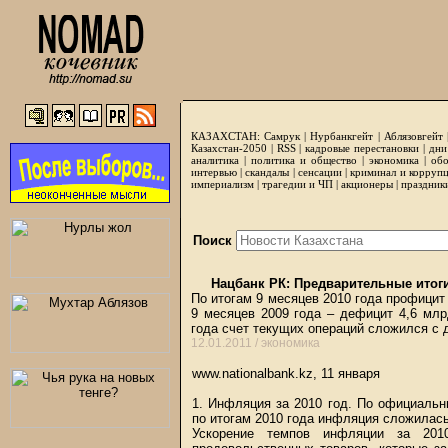
КАЗАХСТАН:
Самрук
|
Нурбанкгейт
|
Аблязовгейт
Казахстан-2050 |
RSS
|
кадровые перестановки
|
дни
аналитика
|
политика и общество
|
экономика
|
обо
интервью
|
скандалы
|
сенсации
|
криминал и корруп
империализм
|
трагедии и ЧП
|
акционеры
|
праздник
Поиск
Нацбанк РК: Предварительные итоги
По итогам 9 месяцев 2010 года профицит
9 месяцев 2009 года – дефицит 4,6 млр
года счет текущих операций сложился с
12.01.2011 /
экономика
www.nationalbank.kz, 11 января
1. Инфляция за 2010 год. По официальн
по итогам 2010 года инфляция сложилась 
Ускорение темпов инфляции за 201