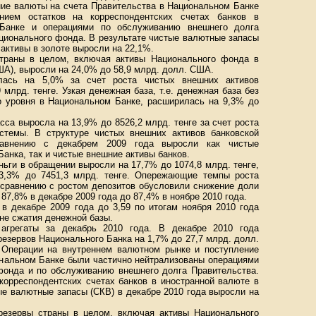
ние валюты на счета Правительства в Национальном Банке
нием остатков на корреспондентских счетах банков в
Банке и операциями по обслуживанию внешнего долга
ционального фонда. В результате чистые валютные запасы
 активы в золоте выросли на 22,1%.
траны в целом, включая активы Национального фонда в
ША), выросли на 24,0% до 58,9 млрд. долл. США.
лась на 5,0% за счет роста чистых внешних активов
млрд. тенге. Узкая денежная база, т.е. денежная база без
го уровня в Национальном Банке, расширилась на 9,3% до
сса выросла на 13,9% до 8526,2 млрд. тенге за счет роста
стемы. В структуре чистых внешних активов банковской
авнению с декабрем 2009 года выросли как чистые
нка, так и чистые внешние активы банков.
ньги в обращении выросли на 17,7% до 1074,8 млрд. тенге,
13,3% до 7451,3 млрд. тенге. Опережающие темпы роста
 сравнению с ростом депозитов обусловили снижение доли
87,8% в декабре 2009 года до 87,4% в ноябре 2010 года.
в декабре 2009 года до 3,59 по итогам ноября 2010 года
не сжатия денежной базы.
грегаты за декабрь 2010 года. В декабре 2010 года
езервов Национального Банка на 1,7% до 27,7 млрд. долл.
 Операции на внутреннем валютном рынке и поступление
ональном Банке были частично нейтрализованы операциями
фонда и по обслуживанию внешнего долга Правительства.
корреспондентских счетах банков в иностранной валюте в
ые валютные запасы (СКВ) в декабре 2010 года выросли на
резервы страны в целом, включая активы Национального