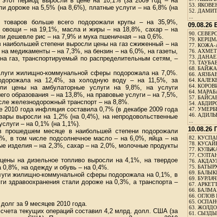
 этот период выросли в цене на 10,1% (за 2009 год – на
53.
ЯКОВЕН
и дороже на 5,5% (на 8,6%), платные услуги – на 6,8% (на
52.
ДАМИТ
...
х товаров больше всего подорожали крупы – на 35,9%,
09.08.26
 овощи – на 19,1%, масла и жиры – на 18,8%, сахар – на
90.
СЕВЕРС
ли дешевле рис – на 7,9% и мука пшеничная – на 0,6%.
79.
КЕРЦМ
в наибольшей степени выросли цены на газ сжиженный – на
77.
КОЖА-
 на медикаменты – на 7,3%, на бензин – на 6,0%, на газеты,
76.
АХМЕТО
73.
ДАНАЕВ
 на газ, транспортируемый по распределительным сетям, –
73.
ТАУБАЕ
68.
БАЙЖА
услуги жилищно-коммунальной сферы подорожала на 7,0%.
66.
АЯЗБАЕ
одорожала на 12,4%, за холодную воду – на 11,5%, за
64.
КАЛЕК
64.
КОРОВИ
ли цены на амбулаторные услуги на 9,8%, на услуги
64.
МАРАБ
его образования – на 13,8%, на правовые услуги – на 7,5%,
57.
БАЙСАБ
исле железнодорожный транспорт – на 8,8%.
54.
АБДИРО
е 2010 года инфляция составила 0,7% (в декабре 2009 года
47.
УМЕРБЕ
46.
АДИЛЬБ
вары выросли на 1,2% (на 0,4%), на непродовольственные
...
услуги – на 0,1% (на 1,1%).
10.08.26
 в прошедшем месяце в наибольшей степени подорожали
0%, в том числе подсолнечное масло – на 6,0%, яйца – на
82.
КУСПАН
78.
КУСАЙ
ые изделия – на 2,3%, сахар – на 2,0%, молочные продукты
77.
КУЛЬЖА
77.
СУЛТАН
 цены на дизельное топливо выросли на 4,1%, на твердое
76.
АКДАУ
а 0,8%, на одежду и обувь – на 0,4%.
75.
БАТЫР
69.
БАЛЫКБ
слуги жилищно-коммунальной сферы подорожала на 0,1%, в
69.
БУРЛАЧ
ги здравоохранения стали дороже на 0,3%, а транспорта –
67.
АРКЕТТ
66.
БАЛМА
66.
ОГЛОВ 
65.
ОСПАН
долг за 9 месяцев 2010 года.
63.
ЖОЛДО
 счета текущих операций составил 4,2 млрд. долл. США (за
61.
СЫЗДЫК