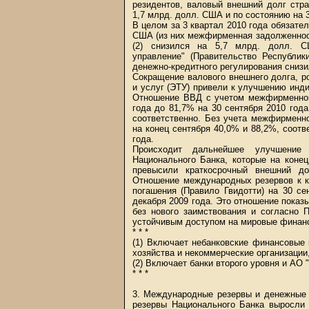
резидентов, валовый внешний долг стр
1,7 млрд. долл. США и по состоянию на 
В целом за 3 квартал 2010 года обязател
США (из них межфирменная задолженност
(2) снизился на 5,7 млрд. долл. СШ
управление" (Правительство Республик
денежно-кредитного регулирования снизи
Сокращение валового внешнего долга, р
и услуг (ЭТУ) привели к улучшению инд
Отношение ВВД с учетом межфирменной
года до 81,7% на 30 сентября 2010 года
соответственно. Без учета межфирменн
на конец сентября 40,0% и 88,2%, соотв
года.
Происходит дальнейшее улучшение 
Национального Банка, которые на коне
превысили краткосрочный внешний до
Отношение международных резервов к к
погашения (Правило Гвидотти) на 30 се
декабря 2009 года. Это отношение показ
без нового заимствования и согласно 
устойчивым доступом на мировые финанс
* * *
(1) Включает небанковские финансовые
хозяйства и некоммерческие организаци
(2) Включает банки второго уровня и АО 
* * *
3. Международные резервы и денежные 
резервы Национального Банка выросли