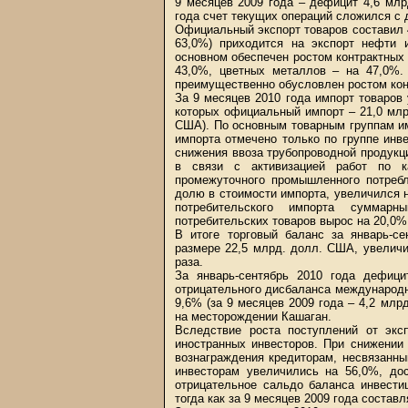
9 месяцев 2009 года – дефицит 4,6 млр
года счет текущих операций сложился с 
Официальный экспорт товаров составил 
63,0%) приходится на экспорт нефти и
основном обеспечен ростом контрактных
43,0%, цветных металлов – на 47,0%. 
преимущественно обусловлен ростом конт
За 9 месяцев 2010 года импорт товаров
которых официальный импорт – 21,0 млр
США). По основным товарным группам и
импорта отмечено только по группе инве
снижения ввоза трубопроводной продукци
в связи с активизацией работ по ка
промежуточного промышленного потреб
долю в стоимости импорта, увеличился н
потребительского импорта суммарн
потребительских товаров вырос на 20,0%
В итоге торговый баланс за январь-с
размере 22,5 млрд. долл. США, увеличи
раза.
За январь-сентябрь 2010 года дефиц
отрицательного дисбаланса международн
9,6% (за 9 месяцев 2009 года – 4,2 млр
на месторождении Кашаган.
Вследствие роста поступлений от экс
иностранных инвесторов. При снижении
вознаграждения кредиторам, несвязанн
инвесторам увеличились на 56,0%, до
отрицательное сальдо баланса инвести
тогда как за 9 месяцев 2009 года состав