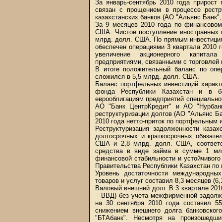
За январь-сентябрь 2010 года прирост
связан с прощением в процессе рестр
казахстанских банков (АО "Альянс Банк",
За 9 месяцев 2010 года по финансовом
США. Чистое поступление иностранных 
млрд. долл. США. По прямым инвестиция
обеспечен операциями 3 квартала 2010 г
увеличение акционерного капитала
предприятиями, связанными с торговлей 
В итоге положительный баланс по опе
сложился в 5,5 млрд. долл. США.
Баланс портфельных инвестиций характ
фонда Республики Казахстан и в б
еврооблигациям предприятий специальног
АО "Банк ЦентрКредит" и АО "Нурбанк
реструктуризации долгов (АО "Альянс Бан
2010 года нетто-приток по портфельным 
Реструктуризация задолженности каза
долгосрочных и краткосрочных обязате
США и 2,8 млрд. долл. США, соответс
средства в виде займа в сумме 1 мл
финансовой стабильности и устойчивого
Правительства Республики Казахстан по 
Уровень достаточности международных
товаров и услуг составил 8,3 месяцев (6,
Валовый внешний долг. В 3 квартале 201
– ВВД) без учета межфирменной задолж
на 30 сентября 2010 года составил 5
снижением внешнего долга банковского
"БТАбанк". Несмотря на произошедш