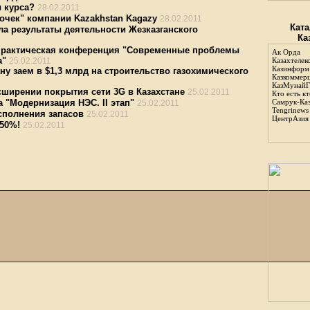
 курса?
28.02.2011
дочек" компании Kazakhstan Kagazy
28.02.2011
Ката
 результаты деятельности Жезказганского
Ка
практическая конференция "Современные проблемы
Ак Орда
а"
25.02.2011
Казахтелек
Казинформ
ну заем в $1,3 млрд на строительство газохимического
Казкоммер
КазМунайГ
ширении покрытия сети 3G в Казахстане
25.02.2011
Кто есть кт
 "Модернизация НЭС. II этап"
Самрук-Ка
25.02.2011
Tengrinews
сполнения запасов
25.02.2011
ЦентрАзия
50%!
25.02.2011