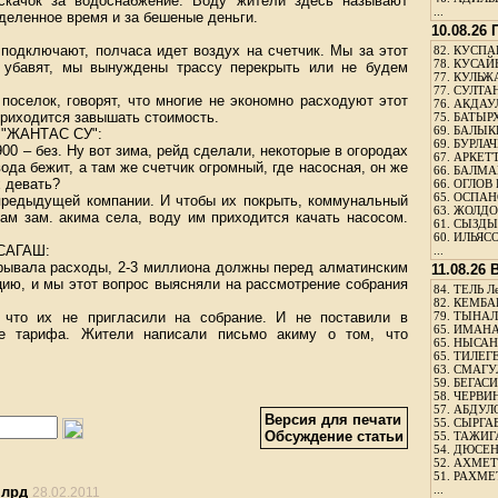
 скачок за водоснабжение. Воду жители здесь называют
...
еделенное время и за бешеные деньги.
10.08.26
 подключают, полчаса идет воздух на счетчик. Мы за этот
82.
КУСПАН
78.
КУСАЙ
 убавят, мы вынуждены трассу перекрыть или не будем
77.
КУЛЬЖА
77.
СУЛТАН
поселок, говорят, что многие не экономно расходуют этот
76.
АКДАУ
 приходится завышать стоимость.
75.
БАТЫР
69.
БАЛЫКБ
"ЖАНТАС СУ":
69.
БУРЛАЧ
 900 – без. Ну вот зима, рейд сделали, некоторые в огородах
67.
АРКЕТТ
вода бежит, а там же счетчик огромный, где насосная, он же
66.
БАЛМА
х девать?
66.
ОГЛОВ 
65.
ОСПАН
 предыдущей компании. И чтобы их покрыть, коммунальный
63.
ЖОЛДО
ам зам. акима села, воду им приходится качать насосом.
61.
СЫЗДЫК
60.
ИЛЬЯСО
САГАШ:
...
рывала расходы, 2-3 миллиона должны перед алматинским
11.08.26
цию, и мы этот вопрос выясняли на рассмотрение собрания
84.
ТЕЛЬ Л
82.
КЕМБАЕ
 что их не пригласили на собрание. И не поставили в
79.
ТЫНАЛ
65.
ИМАНА
е тарифа. Жители написали письмо акиму о том, что
65.
НЫСАНБ
65.
ТИЛЕГЕ
63.
СМАГУЛ
59.
БЕГАСИ
58.
ЧЕРВИН
57.
АБДУЛО
Версия для печати
55.
СЫРГАБ
Обсуждение статьи
55.
ТАЖИГ
54.
ДЮСЕН
52.
АХМЕТ
51.
РАХМЕ
...
млрд
28.02.2011