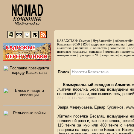
КАЗАХСТАН:
Самрук
|
Нурбанкгейт
|
Аблязовгейт
Казахстан-2050 |
RSS
|
кадровые перестановки
|
дни
аналитика
|
политика и общество
|
экономика
|
обо
интервью
|
скандалы
|
сенсации
|
криминал и корруп
империализм
|
трагедии и ЧП
|
акционеры
|
праздник
Поиск
Коммунальный скандал в Алматинс
Жители поселка Бесагаш возмущены но
половиной раза и, как выяснилось, резк
23.02.2011 /
экономика
Заира Медеубаева, Ернар Кусаинов, www
Жители поселка Бесагаш возмущены но
половиной раза и, как выяснилось, резк
115 тенге за куб или 460 тенге с чел
расценки на воду в селе Бесагаш. Возм