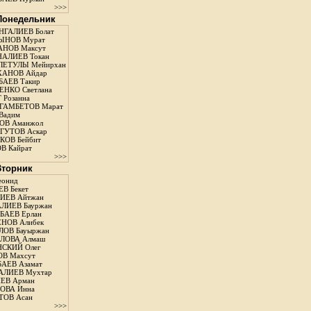
>>>
 Понедельник
ГАЛИЕВ Болат
ЫНОВ Мурат
НОВ Максут
АЛИЕВ Токан
ЛЕТУЛЫ Мейирхан
ХАНОВ Айдар
АЕВ Такир
ЕНКО Светлана
 Розанна
ГАМБЕТОВ Марат
Вадим
ОВ Аманжол
ГУТОВ Аскар
ОВ Бейбит
В Кайрат
>>>
 Вторник
еонид
В Бекет
ИЕВ Айтжан
ЛИЕВ Бауржан
АЕВ Ерлан
НОВ Алибек
ОВ Бауыржан
ЛОВА Алмаш
СКИЙ Олег
В Махсут
АЕВ Азамат
АЛИЕВ Мухтар
ЕВ Арман
ОВА Инна
ТОВ Асан
>>>