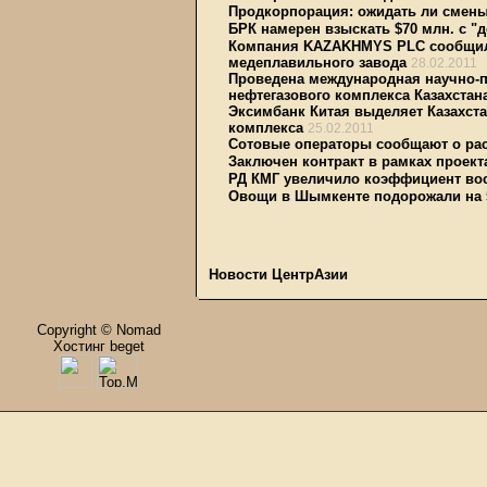
Продкорпорация: ожидать ли смены
БРК намерен взыскать $70 млн. с "
Компания KAZAKHMYS PLC сообщила
медеплавильного завода
28.02.2011
Проведена международная научно-
нефтегазового комплекса Казахстан
Эксимбанк Китая выделяет Казахста
комплекса
25.02.2011
Сотовые операторы сообщают о рас
Заключен контракт в рамках проекта
РД КМГ увеличило коэффициент во
Овощи в Шымкенте подорожали на 
Новости ЦентрАзии
Copyright © Nomad
Хостинг beget