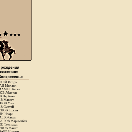
 рождения
азахстане:
 Воскресенье
КИЙ Игорь
АН Михаил
АХМЕТ Хасен
В Абдулла
 Нарбота
В Максет
НОВ Улан
В Сматай
ЕНОВ Ержан
Н Игорь
АЕВ Жакып
ЫРОВ Жаркынбек
В Темирхан
КОВ Жанат
АЕВ Нурлан