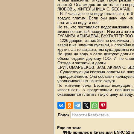
Чтобы выяснить, откуда такой резкий
золотой. Она им достается только в опр
ЛЮБОВЬ, ЖИТЕЛЬНИЦА С. БЕСАГАШ:
- В 2 часа дня они воду отключают, в 6
воздух платим. Если они цену нам не
платить за воду, и все!
Но те, кто поставляют водоснабжение в 
жизненно важный продукт. И из-за этого
ГУЛМИРА АГЫБАЕВА, БУХГАЛТЕР ТОО 
- 1226 дворов, из них 356 по счетчикам ,
взяли и из шлангов пустили, и спокойно 
крутит, а это затраты, мы куда должны и
Но цену на воду в селе диктуют долги
объект отдали другому ТОО. И, по слов
Оттуда и затраты, и долги.
ЕРИК ОМАРБЕКОВ, ЗАМ. АКИМА С. БЕ
- Существующая система оплаты не пок
горводоканалом. Они составят калькуля
уполномоченных нашего округа.
Но жителей села Бесагаш возмущает,
известность о предстоящем повышени
оказываются платить такую цену за воду.
Поиск
Еще по теме
ФНБ привлек в Китае для ENRC $2 