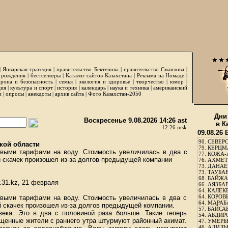
|
Январская трагедия
|
правительство Бектенова
|
правительство Смаилова
|
 рождения
|
бестселлеры
|
Каталог сайтов Казахстана
|
Реклама на Номаде
|
рона и безопасность
|
семья
|
экология и здоровье
|
творчество
|
юмор
|
ция
|
культура и спорт
|
история
|
календарь
|
наука и техника
|
американский
и
|
опросы
|
анекдоты
|
архив сайта
|
Фото Казахстан-2050
Дни
Воскресенье 9.08.2026 14:26 ast
в К
12:26 msk
09.08.26
90.
СЕВЕРС
кой области
79.
КЕРЦМ
выми тарифами на воду. Стоимость увеличилась в два с
77.
КОЖА-
ий скачек произошел из-за долгов предыдущей компании
76.
АХМЕТО
73.
ДАНАЕВ
73.
ТАУБАЕ
68.
БАЙЖА
.31.kz, 21 февраля
66.
АЯЗБАЕ
64.
КАЛЕК
64.
КОРОВИ
выми тарифами на воду. Стоимость увеличилась в два с
64.
МАРАБ
ий скачек произошел из-за долгов предыдущей компании.
57.
БАЙСАБ
овека. Это в два с половиной раза больше. Такие теперь
54.
АБДИРО
ущенные жители с раннего утра штурмуют районный акимат.
47.
УМЕРБЕ
46.
АДИЛЬБ