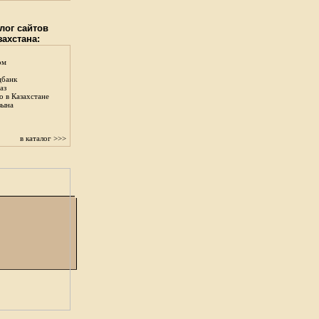
лог сайтов
захстана:
ом
цбанк
аз
о в Казахстане
зына
в каталог >>>