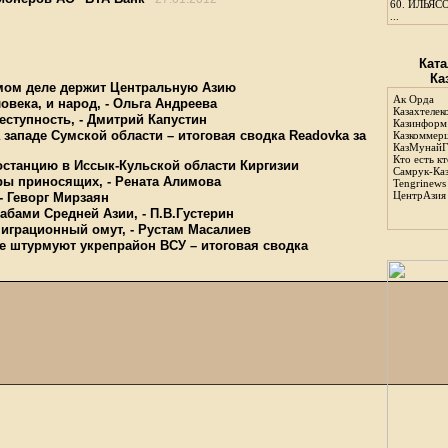
60.
ИЛЬЯСО
...
Ката
Ка
амом деле держит Центральную Азию
Ак Орда
овека, и народ, - Ольга Андреева
Казахтелек
еступность, - Дмитрий Капустин
Казинформ
западе Сумской области – итоговая сводка Readovka за
Казкоммер
КазМунайГ
Кто есть кт
останцию в Иссык-Кульской области Киргизии
Самрук-Ка
ары приносящих, - Рената Алимова
Tengrinews
ЦентрАзия
- Геворг Мирзаян
абами Средней Азии, - П.В.Густерин
миграционный омут, - Рустам Масалиев
е штурмуют укрепрайон ВСУ – итоговая сводка