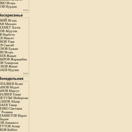
КО Игорь
ОВ Нурдин
>>>
 Воскресенье
КИЙ Игорь
АН Михаил
АХМЕТ Хасен
В Абдулла
 Нарбота
В Максет
НОВ Улан
В Сматай
ЕНОВ Ержан
Н Игорь
АЕВ Жакып
ЫРОВ Жаркынбек
В Темирхан
КОВ Жанат
АЕВ Нурлан
>>>
 Понедельник
ГАЛИЕВ Болат
ЫНОВ Мурат
НОВ Максут
АЛИЕВ Токан
ЛЕТУЛЫ Мейирхан
ХАНОВ Айдар
АЕВ Такир
ЕНКО Светлана
 Розанна
ГАМБЕТОВ Марат
Вадим
ОВ Аманжол
ГУТОВ Аскар
ОВ Бейбит