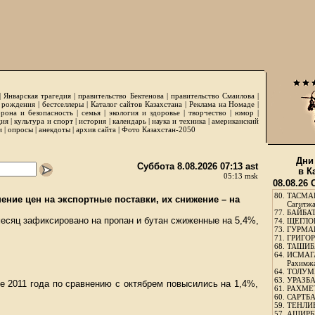
|
Январская трагедия
|
правительство Бектенова
|
правительство Смаилова
|
 рождения
|
бестселлеры
|
Каталог сайтов Казахстана
|
Реклама на Номаде
|
рона и безопасность
|
семья
|
экология и здоровье
|
творчество
|
юмор
|
ция
|
культура и спорт
|
история
|
календарь
|
наука и техника
|
американский
и
|
опросы
|
анекдоты
|
архив сайта
|
Фото Казахстан-2050
Дни
Суббота 8.08.2026 07:13 ast
в К
05:13 msk
08.08.26
80.
ТАСМА
ение цен на экспортные поставки, их снижение – на
Сагитж
77.
БАЙБАТ
месяц зафиксировано на пропан и бутан сжиженные на 5,4%,
74.
ЩЕГЛО
73.
ГУРМА
71.
ГРИГОР
68.
ТАШИБ
64.
ИСМАГ
Рахимж
64.
ТОЛУМБ
63.
УРАЗБА
е 2011 года по сравнению с октябрем повысились на 1,4%,
61.
РАХМЕТ
60.
САРТБА
59.
ТЕНЛИ
57.
АШИРБЕ