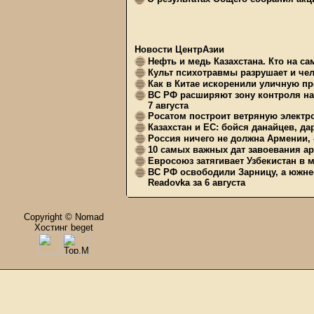
Новости ЦентрАзии
Нефть и медь Казахстана. Кто на с
Культ психотравмы разрушает и чел
Как в Китае искоренили уличную пр
ВС РФ расширяют зону контроля на 
7 августа
Росатом построит ветряную электр
Казахстан и ЕС: бойся данайцев, д
Россия ничего не должна Армении, 
10 самых важных дат завоевания ар
Евросоюз затягивает Узбекистан в 
ВС РФ освободили Зарницу, а южне
Readovka за 6 августа
Copyright © Nomad
Хостинг beget