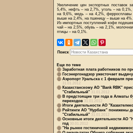
Увеличение цен экспортных поставок з
5,4%, нефть – на 2,7%, уголь – на 0,1%,
на 9,6%, медь – на 4,2%, ферросплавы 
выше на 2,4%, на пшеницу – выше на 4%.
Из импортных поступлений кофе подешеве
чай – на 2,5%, обувь – на 2,1%, молочна
птицы – на 0,1%.
Поиск
Еще по теме
Заработная плата работников по пр
Госэнергонадзор ужесточает выдачу
Аэропорт Уральска с 1 февраля пре
31.01.2012
Казахстанскому АО "Bank RBK" прис
"Стабильный"
31.01.2012
В предстоящие три года в Алматы 
переходов
31.01.2012
Итоги деятельности АО "Казахтелеко
Рейтинги АО "Нурбанк" понижены до
"Стабильный"
31.01.2012
Основные итоги деятельности АО "
год
30.01.2012
"На рынке гостиничной недвижимос
О результатах Общего собрания акц