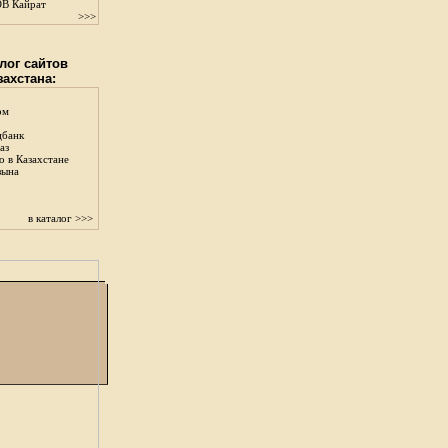
В Кайрат
>>>
лог сайтов
захстана:
ом
цбанк
аз
о в Казахстане
зына
в каталог >>>