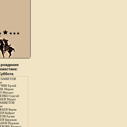
 рождения
азахстане:
 Суббота
ГАМБЕТОВ
ан
ЧИН Ертай
ВА Мария
Н Михаил
ЕНКО Сергей
АЕВ Мурат
АМБЕТОВ
ан
АЕВ Берик
ЕВ Кайрат
ОВ Ерлан
ЕВ Бауржан
БАЕВ Нуржан
КОВА Ботагоз