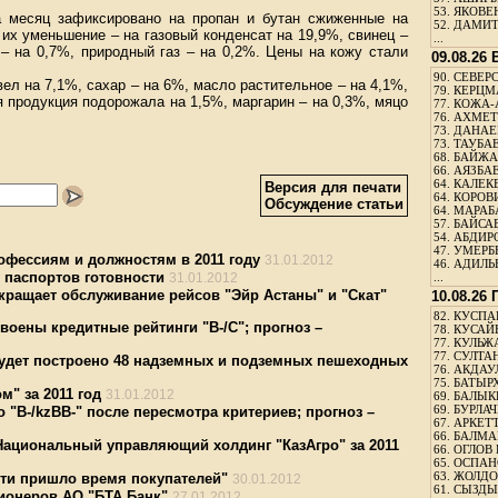
53.
ЯКОВЕН
а месяц зафиксировано на пропан и бутан сжиженные на
52.
ДАМИТ
 их уменьшение – на газовый конденсат на 19,9%, свинец –
...
– на 0,7%, природный газ – на 0,2%. Цены на кожу стали
09.08.26
90.
СЕВЕРС
л на 7,1%, сахар – на 6%, масло растительное – на 4,1%,
79.
КЕРЦМ
я продукция подорожала на 1,5%, маргарин – на 0,3%, мяцо
77.
КОЖА-
76.
АХМЕТО
73.
ДАНАЕВ
73.
ТАУБАЕ
68.
БАЙЖА
66.
АЯЗБАЕ
64.
КАЛЕК
Версия для печати
64.
КОРОВИ
Обсуждение статьи
64.
МАРАБ
57.
БАЙСАБ
54.
АБДИРО
47.
УМЕРБЕ
офессиям и должностям в 2011 году
31.01.2012
46.
АДИЛЬБ
 паспортов готовности
31.01.2012
...
кращает обслуживание рейсов "Эйр Астаны" и "Скат"
10.08.26
82.
КУСПАН
воены кредитные рейтинги "В-/С"; прогноз –
78.
КУСАЙ
77.
КУЛЬЖА
77.
СУЛТАН
будет построено 48 надземных и подземных пешеходных
76.
АКДАУ
75.
БАТЫР
м" за 2011 год
31.01.2012
69.
БАЛЫКБ
69.
БУРЛАЧ
 "В-/kzBB-" после пересмотра критериев; прогноз –
67.
АРКЕТТ
66.
БАЛМА
Национальный управляющий холдинг "КазАгро" за 2011
66.
ОГЛОВ 
65.
ОСПАН
63.
ЖОЛДО
ти пришло время покупателей"
30.01.2012
61.
СЫЗДЫК
ионеров АО "БТА Банк"
27.01.2012