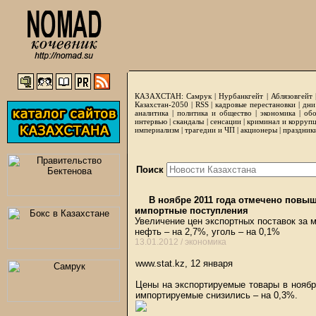
КАЗАХСТАН:
Самрук
|
Нурбанкгейт
|
Аблязовгейт
Казахстан-2050 |
RSS
|
кадровые перестановки
|
дни
аналитика
|
политика и общество
|
экономика
|
обо
интервью
|
скандалы
|
сенсации
|
криминал и корруп
империализм
|
трагедии и ЧП
|
акционеры
|
праздник
Поиск
В ноябре 2011 года отмечено повыш
импортные поступления
Увеличение цен экспортных поставок за 
нефть – на 2,7%, уголь – на 0,1%
13.01.2012 /
экономика
www.stat.kz, 12 января
Цены на экспортируемые товары в ноябр
импортируемые снизились – на 0,3%.