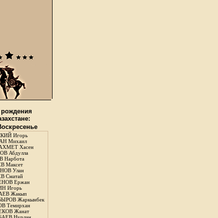
 рождения
азахстане:
 Воскресенье
КИЙ Игорь
АН Михаил
АХМЕТ Хасен
В Абдулла
 Нарбота
В Максет
НОВ Улан
В Сматай
ЕНОВ Ержан
Н Игорь
АЕВ Жакып
ЫРОВ Жаркынбек
В Темирхан
КОВ Жанат
АЕВ Нурлан