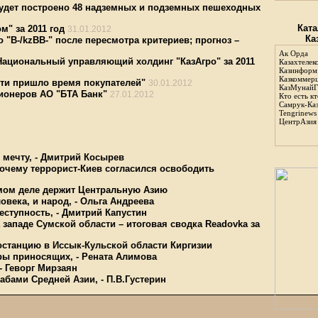
будет построено 48 надземных и подземных пешеходных
Ката
м" за 2011 год
31.01.2012
Ка
 "В-/kzBB-" после пересмотра критериев; прогноз –
Ак Орда
Национальный управляющий холдинг "КазАгро" за 2011
Казахтелек
Казинформ
Казкоммер
ти пришло время покупателей"
30.01.2012
КазМунайГ
ионеров АО "БТА Банк"
27.01.2012
Кто есть кт
Самрук-Ка
Tengrinews
ЦентрАзия
мечту, - Дмитрий Косырев
очему террорист-Киев согласился освободить
амом деле держит Центральную Азию
овека, и народ, - Ольга Андреева
еступность, - Дмитрий Капустин
западе Сумской области – итоговая сводка Readovka за
останцию в Иссык-Кульской области Киргизии
ары приносящих, - Рената Алимова
- Геворг Мирзаян
абами Средней Азии, - П.В.Густерин