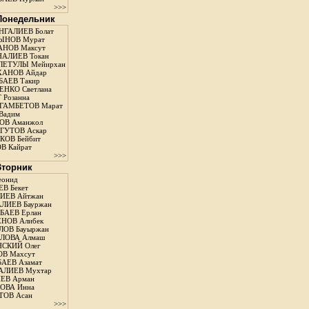
>>>
 Понедельник
ГАЛИЕВ Болат
ЫНОВ Мурат
НОВ Максут
АЛИЕВ Токан
ЛЕТУЛЫ Мейирхан
ХАНОВ Айдар
АЕВ Такир
ЕНКО Светлана
 Розанна
ГАМБЕТОВ Марат
Вадим
ОВ Аманжол
ГУТОВ Аскар
ОВ Бейбит
В Кайрат
>>>
 Вторник
еонид
В Бекет
ИЕВ Айтжан
ЛИЕВ Бауржан
АЕВ Ерлан
НОВ Алибек
ОВ Бауыржан
ЛОВА Алмаш
СКИЙ Олег
В Махсут
АЕВ Азамат
АЛИЕВ Мухтар
ЕВ Арман
ОВА Инна
ТОВ Асан
>>>