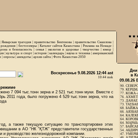
|
Январская трагедия
|
правительство Бектенова
|
правительство Смаилова
|
 рождения
|
бестселлеры
|
Каталог сайтов Казахстана
|
Реклама на Номаде
|
рона и безопасность
|
семья
|
экология и здоровье
|
творчество
|
юмор
|
ция
|
культура и спорт
|
история
|
календарь
|
наука и техника
|
американский
и
|
опросы
|
анекдоты
|
архив сайта
|
Фото Казахстан-2050
Дни
Воскресенье 9.08.2026 12:44 ast
в К
10:44 msk
09.08.26
90.
СЕВЕРС
 режиме
79.
КЕРЦМ
ено 7 094 тыс.тонн зерна и 2 521 тыс.тонн муки. Вместе с
77.
КОЖА-
брь 2011 года, было погружено 4 529 тыс.тонн зерна, что на
76.
АХМЕТО
73.
ДАНАЕВ
года
73.
ТАУБАЕ
68.
БАЙЖА
66.
АЯЗБАЕ
64.
КАЛЕК
64.
КОРОВИ
64.
МАРАБ
 год, а также текущую ситуацию по транспортировке этих
57.
БАЙСАБ
совещании в АО "НК "ҚТЖ" представители государственных
54.
АБДИРО
ли и руководство железнодорожной компании.
47.
УМЕРБЕ
46.
АДИЛЬБ