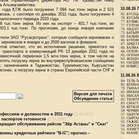
твом Управляющего директора АО "НК "Қазақстан темір
...
та Альмагамбетова.
10.08.26
1 года ҚТЖ было погружено 7 094 тыс.тонн зерна и 2 521
возок, с сентября по декабрь 2011 года, было погружено 4
82.
КУСПАН
78.
КУСАЙ
налогичного периода 2010 года.
77.
КУЛЬЖА
 тыс.тонн зерна. Из них на экспорт – 401,7 тыс.тонн, во
77.
СУЛТАН
203,1 тыс.тонн. По прогнозам, до конца января компания
76.
АКДАУ
75.
БАТЫР
69.
БАЛЫКБ
тели ЗАО "Русагротранс", которые сообщили зерновикам о
69.
БУРЛАЧ
 зерновозов в январе и до 2500 вагонов в феврале.
67.
АРКЕТТ
тов отметил, что во исполнение решения, принятого на
66.
БАЛМА
 транспорта и коммуникаций РК 13 декабря 2011 года по
66.
ОГЛОВ 
65.
ОСПАН
емесячной перевозки 1,5 млн.тонн зерна, в том числе на
63.
ЖОЛДО
твлять погрузку зерна во внутриреспубликанском сообщении
61.
СЫЗДЫК
х; назначением в Таджикистан, Туркменистан, Кыргызстан
60.
ИЛЬЯСО
гонах; а погрузку зерна в страны Европейской части СНГ и
...
11.08.26
84.
ТЕЛЬ Л
82.
КЕМБАЕ
79.
ТЫНАЛ
65.
ИМАНА
Версия для печати
65.
НЫСАНБ
Обсуждение статьи
65.
ТИЛЕГЕ
63.
СМАГУЛ
59.
БЕГАСИ
58.
ЧЕРВИН
офессиям и должностям в 2011 году
31.01.2012
57.
АБДУЛО
55.
СЫРГАБ
 паспортов готовности
31.01.2012
55.
ТАЖИГ
кращает обслуживание рейсов "Эйр Астаны" и "Скат"
54.
ДЮСЕН
52.
АХМЕТ
воены кредитные рейтинги "В-/С"; прогноз –
51.
РАХМЕ
...