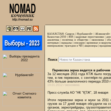
КАЗАХСТАН:
Самрук
|
Нурбанкгейт
|
Аблязовгейт
Казахстан-2050 |
RSS
|
кадровые перестановки
|
дни
аналитика
|
политика и общество
|
экономика
|
обо
интервью
|
скандалы
|
сенсации
|
криминал и корруп
империализм
|
трагедии и ЧП
|
акционеры
|
праздник
Поиск
Перевозка зерна ведется в рабочем
За 12 месяцев 2011 года КТЖ было погруж
тем, в пик перевозок, с сентября по дека
43% больше аналогичного периода 2010 
19.01.2012 /
экономика
Пресс-служба АО "НК "ҚТЖ", 18 января
Итоги перевозки зерна и муки за 2011
грузов за 17 дней января обсудили на 
органов, зернотрейдеры, грузоотправите