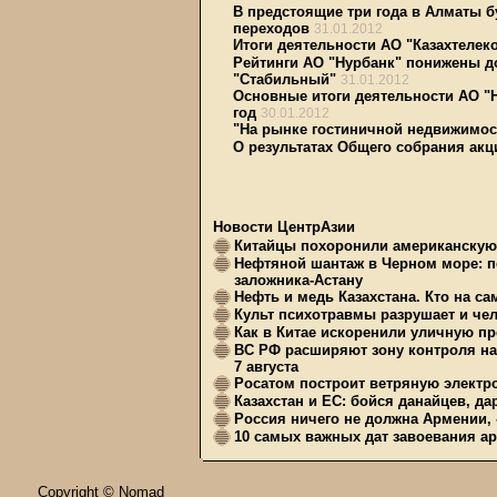
В предстоящие три года в Алматы 
переходов
31.01.2012
Итоги деятельности АО "Казахтелеко
Рейтинги АО "Нурбанк" понижены до
"Стабильный"
31.01.2012
Основные итоги деятельности АО "
год
30.01.2012
"На рынке гостиничной недвижимос
О результатах Общего собрания акц
Новости ЦентрАзии
Китайцы похоронили американскую 
Нефтяной шантаж в Черном море: п
заложника-Астану
Нефть и медь Казахстана. Кто на с
Культ психотравмы разрушает и чел
Как в Китае искоренили уличную пр
ВС РФ расширяют зону контроля на 
7 августа
Росатом построит ветряную электр
Казахстан и ЕС: бойся данайцев, д
Россия ничего не должна Армении, 
10 самых важных дат завоевания ар
Copyright © Nomad