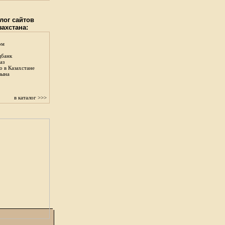
лог сайтов
захстана:
ом
цбанк
аз
о в Казахстане
зына
в каталог >>>