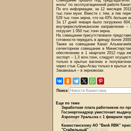
Совещание прошло под председательс
жолы" по эксплуатационной работе Кана
По его информации, за 12 месяцев 201
тыс.тонн муки. Вместе с тем, в пик пере
529 тыс.тонн зерна, что на 43% больше а
За 17 дней января было погружено 604,8
внутререспубликанском направлении – 
погрузит 1 050 тыс.тонн зерна.
На совещании присутствовали представи
готовности передать в аренду более 2000
Также на совещании Канат Альмагамбе
селекторном совещании в Министерстве
обеспечению в 1 квартале 2012 года еж
экспорт – 1,3 млн.тонн, следует осущес
только в крытых вагонах и полувагона
через стык Сары-Агаш только в крытых ва
Закавказья – в зерновозах.
Поиск
Еще по теме
Заработная плата работников по пр
Госэнергонадзор ужесточает выдачу
Аэропорт Уральска с 1 февраля пре
31.01.2012
Казахстанскому АО "Bank RBK" прис
"Стабильный"
31.01.2012