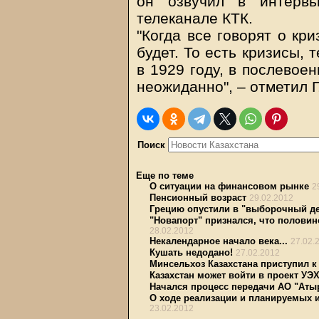
он озвучил в интервь
телеканале КТК.
"Когда все говорят о кри
будет. То есть кризисы, 
в 1929 году, в послевое
неожиданно", – отметил Г
Поиск
Еще по теме
О ситуации на финансовом рынке
2
Пенсионный возраст
29.02.2012
Грецию опустили в "выборочный д
"Новапорт" признался, что половино
28.02.2012
Некалендарное начало века...
27.02.
Кушать недодано!
27.02.2012
Минсельхоз Казахстана приступил 
Казахстан может войти в проект УЭХ
Начался процесс передачи АО "Аты
О ходе реализации и планируемых 
23.02.2012