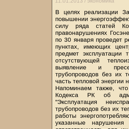
11.01.2013 /
экономика
В целях реализации З
повышении энергоэффекти
силу ряда статей Ко
правонарушениях Госэн
по 30 января проведет 
пунктах, имеющих цент
предмет эксплуатации 
отсутствующей тепло
выявление и пресеч
трубопроводов без их т
часть тепловой энергии 
Напоминаем также, что
Кодекса РК об адми
"Эксплуатация неиспр
трубопроводов без их т
работы энергопотребляю
указанные нарушения 