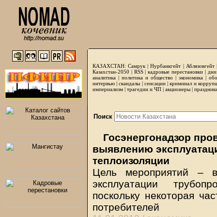
КАЗАХСТАН:
Самрук
|
Нурбанкгейт
|
Аблязовгейт
Казахстан-2050 |
RSS
|
кадровые перестановки
|
дни
аналитика
|
политика и общество
|
экономика
|
обо
интервью
|
скандалы
|
сенсации
|
криминал и корруп
империализм
|
трагедии и ЧП
|
акционеры
|
праздник
Поиск
Госэнергонадзор про
выявлению эксплуатаци
теплоизоляции
Цель мероприятий – в
эксплуатации трубоп
поскольку некоторая час
потребителей