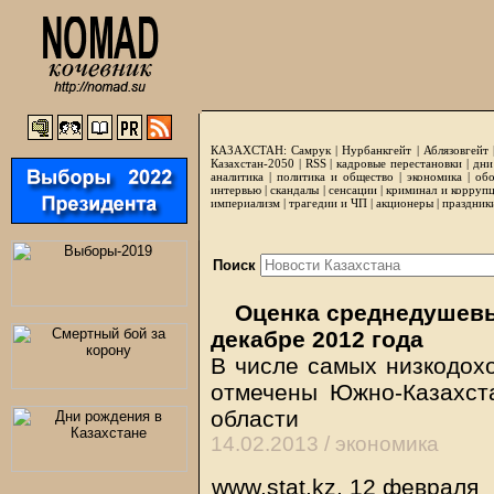
КАЗАХСТАН:
Самрук
|
Нурбанкгейт
|
Аблязовгейт
Казахстан-2050 |
RSS
|
кадровые перестановки
|
дни
аналитика
|
политика и общество
|
экономика
|
обо
интервью
|
скандалы
|
сенсации
|
криминал и корруп
империализм
|
трагедии и ЧП
|
акционеры
|
праздник
Поиск
Оценка среднедушевы
декабре 2012 года
В числе самых низкодохо
отмечены Южно-Казахст
области
14.02.2013 /
экономика
www.stat.kz, 12 февраля