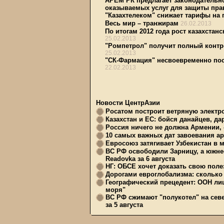
АРЕМ РК предлагает законодательн
оказываемых услуг для защиты пра
"Казахтелеком" снижает тарифы на 
Весь мир – транжирам
26.02.2013
По итогам 2012 года рост казахстан
25.02.2013
"Ромпетрол" получит полный контр
25.02.2013
"СК-Фармация" несвоевременно пос
22.02.2013
Новости ЦентрАзии
Росатом построит ветряную электр
Казахстан и ЕС: бойся данайцев, д
Россия ничего не должна Армении, 
10 самых важных дат завоевания ар
Евросоюз затягивает Узбекистан в 
ВС РФ освободили Зарницу, а южне
Readovka за 6 августа
НГ: ОБСЕ хочет доказать свою поле
Дорогами евроглобализма: сколько 
Географический прецедент: ООН ли
моря"
ВС РФ сжимают "полукотел" на сев
за 5 августа