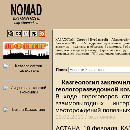
КАЗАХСТАН:
Самрук
|
Нурбанкгейт
|
Аблязовгейт
Казахстан-2050 |
RSS
|
кадровые перестановки
|
дни
аналитика
|
политика и общество
|
экономика
|
обо
интервью
|
скандалы
|
сенсации
|
криминал и корруп
империализм
|
трагедии и ЧП
|
акционеры
|
праздник
Поиск
Казгеология заключил
геологоразведочной ко
В ходе переговоров ст
взаимовыгодных интер
месторождений полезных
19.02.2013 /
экономика
АСТАНА. 18 февраля.
КА