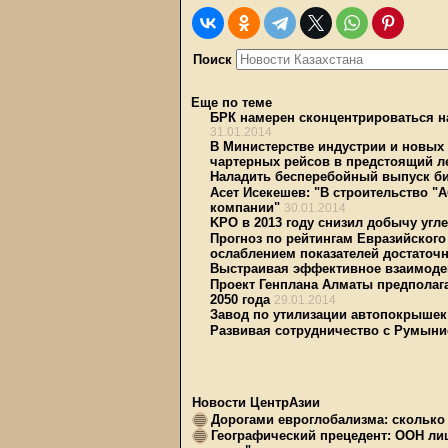
Поиск
Еще по теме
БРК намерен сконцентрироваться н
31.01.2014
В Министерстве индустрии и новых 
чартерных рейсов в предстоящий ле
Наладить бесперебойный выпуск б
Асет Исекешев: "В строительство "
компании"
30.01.2014
KPO в 2013 году снизил добычу угл
Прогноз по рейтингам Евразийского
ослаблением показателей достаточн
Выстраивая эффективное взаимоде
Проект Генплана Алматы предполагае
2050 года
29.01.2014
Завод по утилизации автопокрыше
Развивая сотрудничество с Румыни
Новости ЦентрАзии
Дорогами евроглобализма: сколько 
Географический прецедент: ООН ли