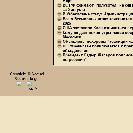
моря"
ВС РФ сжимают "полукотел" на сев
за 5 августа
В Узбекистане статус Администрац
Все о Всемирных играх кочевников
2026
США заставили Киев извиниться пер
Кому не дает покоя укрепление обо
Масалиев
Объявлены похороны "коалиции же
НГ: Узбекистан подключается к пра
объединения
Президент Садыр Жапаров подписал
погребения"
Copyright © Nomad
Хостинг beget