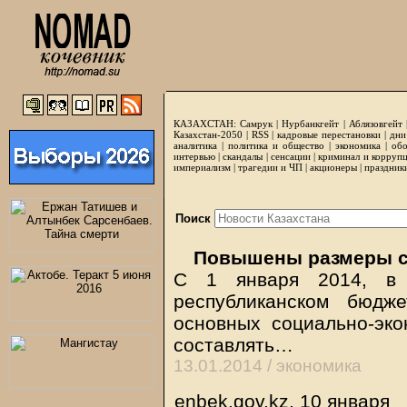
КАЗАХСТАН:
Самрук
|
Нурбанкгейт
|
Аблязовгейт
Казахстан-2050 |
RSS
|
кадровые перестановки
|
дни
аналитика
|
политика и общество
|
экономика
|
обо
интервью
|
скандалы
|
сенсации
|
криминал и корруп
империализм
|
трагедии и ЧП
|
акционеры
|
праздник
Поиск
Повышены размеры с
С 1 января 2014, в 
республиканском бюдж
основных социально-эко
составлять…
13.01.2014 /
экономика
enbek.gov.kz, 10 января