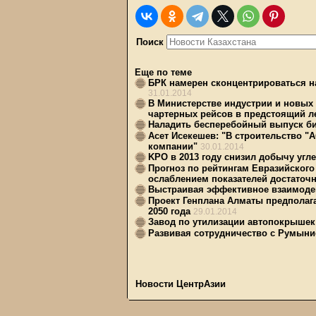
Поиск
Еще по теме
БРК намерен сконцентрироваться н
31.01.2014
В Министерстве индустрии и новых 
чартерных рейсов в предстоящий ле
Наладить бесперебойный выпуск б
Асет Исекешев: "В строительство "
компании"
30.01.2014
KPO в 2013 году снизил добычу угл
Прогноз по рейтингам Евразийского
ослаблением показателей достаточн
Выстраивая эффективное взаимоде
Проект Генплана Алматы предполагае
2050 года
29.01.2014
Завод по утилизации автопокрыше
Развивая сотрудничество с Румыни
Новости ЦентрАзии