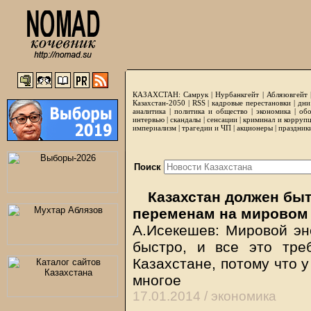
КАЗАХСТАН:
Самрук
|
Нурбанкгейт
|
Аблязовгейт
Казахстан-2050 |
RSS
|
кадровые перестановки
|
дни
аналитика
|
политика и общество
|
экономика
|
обо
интервью
|
скандалы
|
сенсации
|
криминал и корруп
империализм
|
трагедии и ЧП
|
акционеры
|
праздник
Поиск
Казахстан должен быт
переменам на мировом
А.Исекешев: Мировой эн
быстро, и все это тре
Казахстане, потому что у
многое
17.01.2014 /
экономика