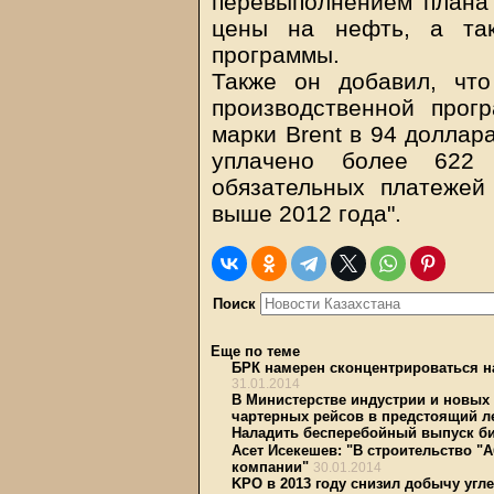
перевыполнением плана 
цены на нефть, а так
программы.
Также он добавил, что
производственной про
марки Brent в 94 доллар
уплачено более 622
обязательных платежей
выше 2012 года".
Поиск
Еще по теме
БРК намерен сконцентрироваться н
31.01.2014
В Министерстве индустрии и новых 
чартерных рейсов в предстоящий ле
Наладить бесперебойный выпуск б
Асет Исекешев: "В строительство "
компании"
30.01.2014
KPO в 2013 году снизил добычу угл