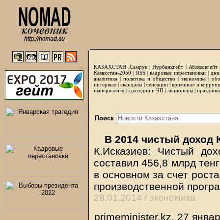
КАЗАХСТАН:
Самрук
|
Нурбанкгейт
|
Аблязовгейт
Казахстан-2050 |
RSS
|
кадровые перестановки
|
дни
аналитика
|
политика и общество
|
экономика
|
обо
интервью
|
скандалы
|
сенсации
|
криминал и корруп
империализм
|
трагедии и ЧП
|
акционеры
|
праздник
Поиск
В 2014 чистый доход 
К.Исказиев: Чистый до
составил 456,8 млрд тен
в основном за счет рост
производственной прогр
28.01.2014 /
экономика
primeminister.kz, 27 янва