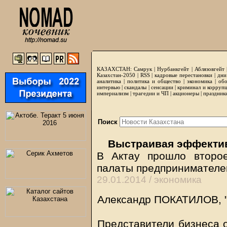
КАЗАХСТАН:
Самрук
|
Нурбанкгейт
|
Аблязовгейт
Казахстан-2050 |
RSS
|
кадровые перестановки
|
дни
аналитика
|
политика и общество
|
экономика
|
обо
интервью
|
скандалы
|
сенсации
|
криминал и корруп
империализм
|
трагедии и ЧП
|
акционеры
|
праздник
Поиск
Выстраивая эффектив
В Актау прошло второе
палаты предпринимателе
29.01.2014 /
экономика
Александр ПОКАТИЛОВ, "
Представители бизнеса о