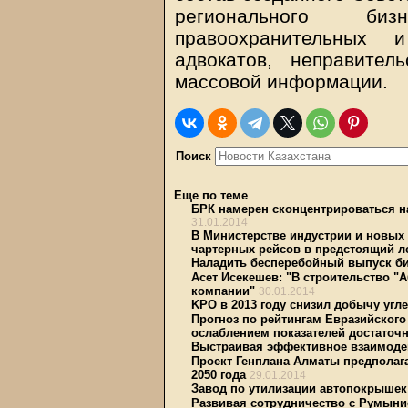
регионального бизн
правоохранительных 
адвокатов, неправител
массовой информации.
Поиск
Еще по теме
БРК намерен сконцентрироваться н
31.01.2014
В Министерстве индустрии и новых 
чартерных рейсов в предстоящий ле
Наладить бесперебойный выпуск б
Асет Исекешев: "В строительство "
компании"
30.01.2014
KPO в 2013 году снизил добычу угл
Прогноз по рейтингам Евразийского
ослаблением показателей достаточн
Выстраивая эффективное взаимоде
Проект Генплана Алматы предполагае
2050 года
29.01.2014
Завод по утилизации автопокрыше
Развивая сотрудничество с Румыни