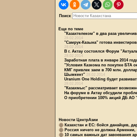
Поиск
Еще по теме
"Казахтелеком" в два раза увеличи
28.02.2014
"Самрук-Казына" готова инвестиро
28.02.2014
В г. Актау состоялся Форум "Акту
28.02.2014
Заработная плата в январе 2014 год
"Условия Казкома по покупке БТА о
КМГ привлек заем в 700 млн. долла
Шымкент"
28.02.2014
Uranium One Holding будет развива
28.02.2014
"Казахмыс" рассматривает возможн
На форуме в Актау обсудили проб
О приобретении 100% акций ДБ АО 
Новости ЦентрАзии
Казахстан и ЕС: бойся данайцев, д
Россия ничего не должна Армении, 
10 самых важных дат завоевания ар