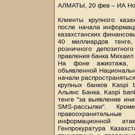
АЛМАТЫ, 20 фев – ИА Но
Клиенты крупного каза
после начала информаци
казахстанских финансовы
40 миллиардов тенге
розничного депозитног
правления банка Михаил
На фоне ажиотажа, в
объявленной Национальн
начали распространяться
крупных банков Kaspi 
Альянс Банка. Kaspi ban
тенге "за выявление ин
SMS-рассылки". Кро
правоохранительны
информационной ата
Генпрокуратура Казахс