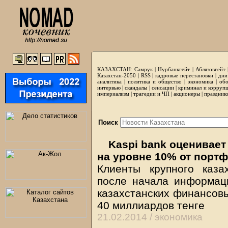
КАЗАХСТАН:
Самрук
|
Нурбанкгейт
|
Аблязовгейт
Казахстан-2050 |
RSS
|
кадровые перестановки
|
дни
аналитика
|
политика и общество
|
экономика
|
обо
интервью
|
скандалы
|
сенсации
|
криминал и корруп
империализм
|
трагедии и ЧП
|
акционеры
|
праздник
Поиск
Kaspi bank оценивает
на уровне 10% от порт
Клиенты крупного каза
после начала информаци
казахстанских финансовы
40 миллиардов тенге
21.02.2014 /
экономика