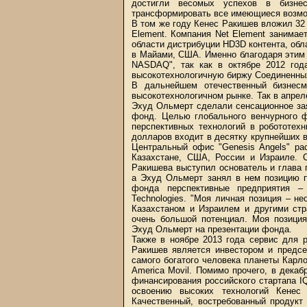
достигли весомых успехов в бизнес
трансформировать все имеющиеся возмож
В том же году Кенес Ракишев вложил 32
Element. Компания Net Element занимае
области дистрибуции HD3D контента, обл
в Майами, США. Именно благодаря этим
NASDAQ", так как в октябре 2012 го
высокотехнологичную биржу Соединенны
В дальнейшем отечественный бизнес
высокотехнологичном рынке. Так в апрел
Эхуд Ольмерт сделали сенсационное за
фонд. Целью глобального венчурного ф
перспективных технологий в робототех
долларов входит в десятку крупнейших 
Центральный офис "Genesis Angels" ра
Казахстане, США, России и Израиле. С
Ракишева выступил основатель и глава 
а Эхуд Ольмерт занял в нем позицию п
фонда перспективные предприятия – B
Technologies. "Моя личная позиция – н
Казахстаном и Израилем и другими стр
очень большой потенциал. Моя позиция
Эхуд Ольмерт на презентации фонда.
Также в ноябре 2013 года сервис для 
Ракишев является инвестором и предсе
самого богатого человека планеты Кар
America Movil. Помимо прочего, в дека
финансирования российского стартапа I
освоению высоких технологий Кенес 
Качественный, востребованный продукт