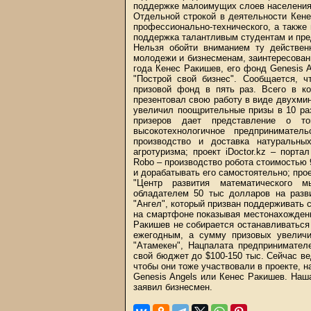
поддержке малоимущих слоев населения
Отдельной строкой в деятельности Кене
профессионально-технического, а также 
поддержка талантливым студентам и пр
Нельзя обойти вниманием ту действен
молодежи и бизнесменам, заинтересован
года Кенес Ракишев, его фонд Genesis A
"Построй свой бизнес". Сообщается, 
призовой фонд в пять раз. Всего в ко
презентовал свою работу в виде двухми
увеличил поощрительные призы в 10 ра
призеров дает представление о то
высокотехнологичное предпринимател
производство и доставка натуральны
агротуризма; проект iDoctor.kz – порт
Robo – производство робота стоимостью 
и дорабатывать его самостоятельно; прое
"Центр развития математического 
обладателем 50 тыс долларов на разви
"Ангел", который призван поддерживать 
на смартфоне показывая местонахождени
Ракишев не собирается останавливаться
ежегодным, а сумму призовых увелич
"Атамекен", Нацпалата предпринимател
свой бюджет до $100-150 тыс. Сейчас в
чтобы они тоже участвовали в проекте, н
Genesis Angels или Кенес Ракишев. Наш
заявил бизнесмен.