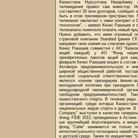
Казахстана Нурсултану Назарбаеву 
телевидения провел сам инвестор. И
составляют 20 млн долларов, сообщил о
быть в этом трехмерном пространстве. 
телеканал заключил с нами контракт и
технологии", – заявил Кенес Ракишев в 
телеканалы пожелали освоить новый прод
Нужно добавить, что имея огромный о
страховой компании Standard (ранее СК
направил свои знания на спасение одног
Кенес Ракишев совместно с АО "Казком
акций каждый) у АО "Фонд национа
приобретенных пакетов акций для ка
февраля Кенес Ракишев вошел в состав с
Активную предпринимательскую и инв
широкой общественной работой, постав
высокой социальной ответственность
являлся членом президиума бизнес-а
молодежной политике при президенте 
международной некоммерческой орган
свободном предпринимательстве). Та
казахстанского спорта. В течение ряда
организаций, среди которых Казахстан
национальных видов спорта и другие. В
Company" выступил в качестве генерал
блицу FIDE 2012, проведенных в Астане.
как крупнейший благотворитель и меце
фонд "Саби" занимается не только п
интеллектуального потенциала нашей мо
и детской среде. Также по инициативе "