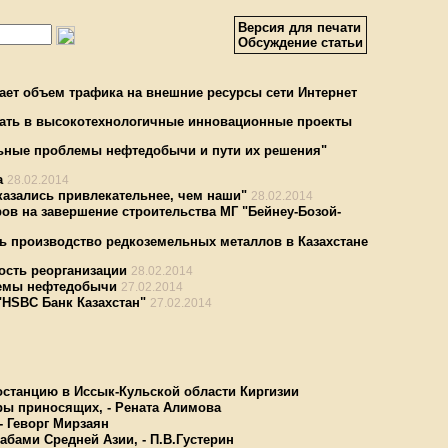
Версия для печати
Обсуждение статьи
вает объем трафика на внешние ресурсы сети Интернет
вать в высокотехнологичные инновационные проекты
альные проблемы нефтедобычи и пути их решения"
а
28.02.2014
казались привлекательнее, чем наши"
28.02.2014
ров на завершение строительства МГ "Бейнеу-Бозой-
ть производство редкоземельных металлов в Казахстане
ость реорганизации
28.02.2014
лемы нефтедобычи
27.02.2014
"HSBC Банк Казахстан"
27.02.2014
останцию в Иссык-Кульской области Киргизии
ары приносящих, - Рената Алимова
- Геворг Мирзаян
абами Средней Азии, - П.В.Густерин