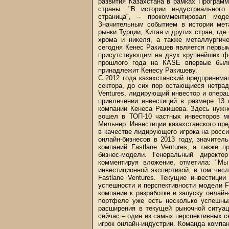
развития Казахстана в рамках Програм
страны. "В истории индустриального
страница", – прокомментировал мод
Значительным событием в истории мет
рынки Турции, Китая и других стран, гд
хрома и никеля, а также металлургич
сегодня Кенес Ракишев является первым
присутствующим на двух крупнейших 
прошлого года на КASE впервые были 
принадлежит Кенесу Ракишеву.
С 2012 года казахстанский предпринима
сектора, до сих пор остающиеся нетра
Ventures, лидирующий инвестор и опера
привлечении инвестиций в размере 13 
компании Кенеса Ракишева. Здесь нужно
вошел в ТОП-10 частных инвесторов м
Мильнер. Инвестиции казахстанского пре
в качестве лидирующего игрока на росси
онлайн-бизнесов в 2013 году, значите
компаний Fastlane Ventures, а также 
бизнес-модели. Генеральный директо
комментируя вложение, отметила: "М
инвестиционной экспертизой, в том числ
Fastlane Ventures. Текущие инвестици
успешности и перспективности модели Fa
компании к разработке и запуску онлай
портфеле уже есть несколько успешны
расширения в текущей рыночной ситуац
сейчас – один из самых перспективных се
игрок онлайн-индустрии. Команда компан