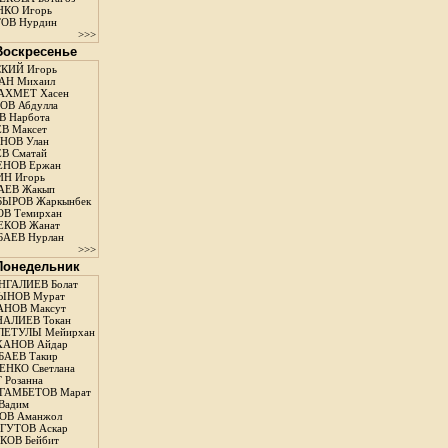
КО Игорь
ОВ Нурдин
>>>
 Воскресенье
КИЙ Игорь
АН Михаил
АХМЕТ Хасен
В Абдулла
 Нарбота
В Максет
НОВ Улан
В Сматай
ЕНОВ Ержан
Н Игорь
АЕВ Жакып
ЫРОВ Жаркынбек
В Темирхан
КОВ Жанат
АЕВ Нурлан
>>>
 Понедельник
ГАЛИЕВ Болат
ЫНОВ Мурат
НОВ Максут
АЛИЕВ Токан
ЛЕТУЛЫ Мейирхан
ХАНОВ Айдар
АЕВ Такир
ЕНКО Светлана
 Розанна
ГАМБЕТОВ Марат
Вадим
ОВ Аманжол
ГУТОВ Аскар
ОВ Бейбит