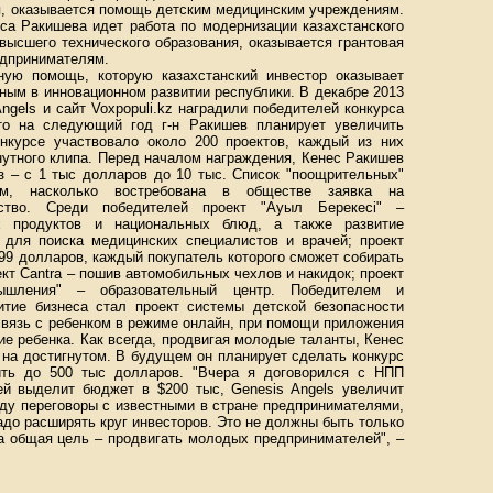
, оказывается помощь детским медицинским учреждениям.
са Ракишева идет работа по модернизации казахстанского
высшего технического образования, оказывается грантовая
едпринимателям.
ную помощь, которую казахстанский инвестор оказывает
ным в инновационном развитии республики. В декабре 2013
ngels и сайт Voxpopuli.kz наградили победителей конкурса
что на следующий год г-н Ракишев планирует увеличить
нкурсе участвовало около 200 проектов, каждый из них
нутного клипа. Перед началом награждения, Кенес Ракишев
з – с 1 тыс долларов до 10 тыс. Список "поощрительных"
м, насколько востребована в обществе заявка на
ьство. Среди победителей проект "Ауыл Берекесi" –
х продуктов и национальных блюд, а также развитие
ал для поиска медицинских специалистов и врачей; проект
99 долларов, каждый покупатель которого сможет собирать
кт Cantra – пошив автомобильных чехлов и накидок; проект
мышления" – образовательный центр. Победителем и
тие бизнеса стал проект системы детской безопасности
связь с ребенком в режиме онлайн, при помощи приложения
е ребенка. Как всегда, продвигая молодые таланты, Кенес
 на достигнутом. В будущем он планирует сделать конкурс
ить до 500 тыс долларов. "Вчера я договорился с НПП
ей выделит бюджет в $200 тыс, Genesis Angels увеличит
еду переговоры с известными в стране предпринимателями,
адо расширять круг инвесторов. Это не должны быть только
а общая цель – продвигать молодых предпринимателей", –