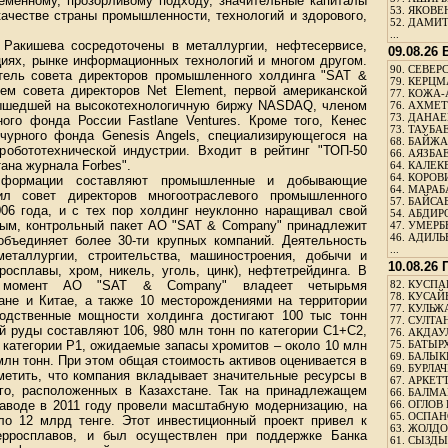
ременному, прозорливому подходу, значительные капиталы
53.
ЯКОВЕН
качестве страны промышленности, технологий и здорового,
52.
ДАМИТ
...
 Ракишева сосредоточены в металлургии, нефтесервисе,
09.08.26
циях, рынке информационных технологий и многом другом.
90.
СЕВЕРС
тель совета директоров промышленного холдинга "SAT &
79.
КЕРЦМ
ем совета директоров Net Element, первой американской
77.
КОЖА-
вышедшей на высокотехнологичную биржу NASDAQ, членом
76.
АХМЕТО
73.
ДАНАЕВ
ного фонда России Fastlane Ventures. Кроме того, Кенес
73.
ТАУБАЕ
чурного фонда Genesis Angels, специализирующегося на
68.
БАЙЖА
робототехнической индустрии. Входит в рейтинг "ТОП-50
66.
АЯЗБАЕ
ана журнала Forbes".
64.
КАЛЕК
64.
КОРОВИ
 формации составляют промышленные и добывающие
64.
МАРАБ
ил совет директоров многоотраслевого промышленного
57.
БАЙСАБ
06 года, и с тех пор холдинг неуклонно наращивал свой
54.
АБДИРО
ым, контрольный пакет АО "SAT & Company" принадлежит
47.
УМЕРБЕ
46.
АДИЛЬБ
объединяет более 30-ти крупных компаний. Деятельность
...
еталлургии, строительства, машиностроения, добычи и
10.08.26
осплавы, хром, никель, уголь, цинк), нефтетрейдинга. В
й момент АО "SAT & Company" владеет четырьмя
82.
КУСПАН
78.
КУСАЙ
ане и Китае, а также 10 месторождениями на территории
77.
КУЛЬЖА
водственные мощности холдинга достигают 100 тыс тонн
77.
СУЛТАН
й руды составляют 106, 980 млн тонн по категории С1+С2,
76.
АКДАУ
 категории Р1, ожидаемые запасы хромитов – около 10 млн
75.
БАТЫР
69.
БАЛЫКБ
1 млн тонн. При этом общая стоимость активов оценивается в
69.
БУРЛАЧ
метить, что компания вкладывает значительные ресурсы в
67.
АРКЕТТ
го, расположенных в Казахстане. Так на принадлежащем
66.
БАЛМА
заводе в 2011 году провели масштабную модернизацию, на
66.
ОГЛОВ 
65.
ОСПАН
ло 12 млрд тенге. Этот инвестиционный проект привел к
63.
ЖОЛДО
ерросплавов, и был осуществлен при поддержке Банка
61.
СЫЗДЫК