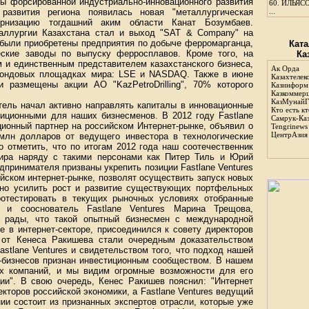
мы форсированной индустриально-инновационного развития
60.
ИЛЬЯСО
 развития региона появилась новая "металлургическая
...
ернизацию тогдашний аким области Канат Бозумбаев.
аллургии Казахстана стал и выход "SAT & Company" на
е были приобретены предприятия по добыче ферромарганца,
Ката
еские заводы по выпуску ферросплавов. Кроме того, на
Ка
 и единственным представителем казахстанского бизнеса,
Ак Орда
фондовых площадках мира: LSE и NASDAQ. Также в июне
Казахтелек
размещены акции АО "KazPetroDrilling", 70% которого
Казинформ
Казкоммер
КазМунайГ
тель начал активно направлять капиталы в инновационные
Кто есть кт
диционными для наших бизнесменов. В 2012 году Fastlane
Самрук-Ка
ционный партнер на российском Интернет-рынке, объявил о
Tengrinews
ЦентрАзия
млн долларов от ведущего инвестора в технологические
 отметить, что по итогам 2012 года наш соотечественник
ира наряду с такими персонами как Питер Тиль и Юрий
дпринимателя призваны укрепить позиции Fastlane Ventures
йском интернет-рынке, позволят осуществить запуск новых
льно усилить рост и развитие существующих портфельных
протестировать в текущих рыночных условиях отобранные
р и сооснователь Fastlane Ventures Марина Трещова,
ы рады, что такой опытный бизнесмен с международной
е в интернет-секторе, присоединился к совету директоров
и от Кенеса Ракишева стали очередным доказательством
stlane Ventures и свидетельством того, что подход нашей
н-бизнесов признан инвестиционным сообществом. В нашем
х компаний, и мы видим огромные возможности для его
ии". В свою очередь, Кенес Ракишев пояснил: "Интернет
кторов российской экономики, а Fastlane Ventures ведущий
ии состоит из признанных экспертов отрасли, которые уже