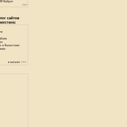
В Кайрат
>>>
лог сайтов
захстана:
ом
цбанк
аз
о в Казахстане
зына
в каталог >>>