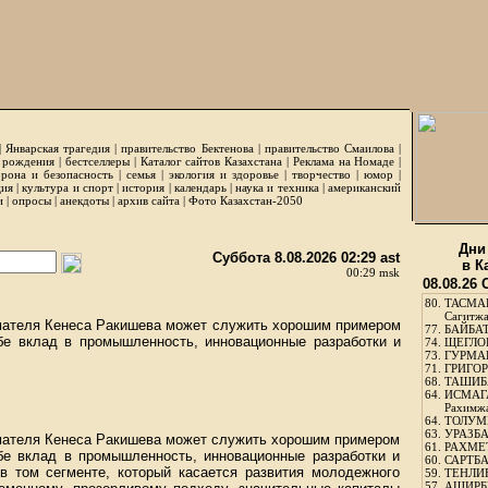
|
Январская трагедия
|
правительство Бектенова
|
правительство Смаилова
|
 рождения
|
бестселлеры
|
Каталог сайтов Казахстана
|
Реклама на Номаде
|
рона и безопасность
|
семья
|
экология и здоровье
|
творчество
|
юмор
|
ция
|
культура и спорт
|
история
|
календарь
|
наука и техника
|
американский
и
|
опросы
|
анекдоты
|
архив сайта
|
Фото Казахстан-2050
Дни
Суббота 8.08.2026 02:29 ast
в К
00:29 msk
08.08.26
80.
ТАСМА
Сагитж
мателя Кенеса Ракишева может служить хорошим примером
77.
БАЙБАТ
ебе вклад в промышленность, инновационные разработки и
74.
ЩЕГЛО
73.
ГУРМА
71.
ГРИГОР
68.
ТАШИБ
64.
ИСМАГ
Рахимж
64.
ТОЛУМБ
63.
УРАЗБА
имателя Кенеса Ракишева может служить хорошим примером
61.
РАХМЕТ
ебе вклад в промышленность, инновационные разработки и
60.
САРТБА
 в том сегменте, который касается развития молодежного
59.
ТЕНЛИ
57.
АШИРБЕ