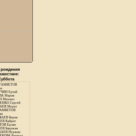
 рождения
азахстане:
 Суббота
ГАМБЕТОВ
ан
ЧИН Ертай
ВА Мария
Н Михаил
ЕНКО Сергей
АЕВ Мурат
АМБЕТОВ
ан
АЕВ Берик
ЕВ Кайрат
ОВ Ерлан
ЕВ Бауржан
БАЕВ Нуржан
КОВА Ботагоз