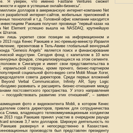
е. Я уверен, что именно Fastlane Ventures сможет
ности и идеи в успешные онлайн-бизнесы".
 миллион долларов в американскую интернет-компанию Net
тся разработкой интернет-сайтов, мобильных приложений в
ачных технологий и т.д. Головной офис компании находится
 инвестициям Ракишев получил прозвище "первый казах на
да Net Element успешно вышла на NASDAQ, крупнейшую
х Штатов.
мен лишь укрепил свои позиции на информационном и
е 2013 года Кенес Ракишев и экс-премьер-министр Израиля
явление, презентовав в Тель-Авиве глобальный венчурный
онда "Genesis Angels" является поиск и финансирование
нической индустрии. Сегодня фонд с капиталом в 10 млн
венчурных фондов, специализирующихся на этом сегменте.
сположен в Сингапуре и имеет свои представительства в
 израильской стороны, кроме прочего, бизнес-партнером
популярной социальной фото-видео сети Mobli Моше Хогег,
редседателя совета директоров. Среди первых вложений
eyond Verbal Communication, Infinity AR, Spry Logic
еобходимо развивать и расширять бизнес-отношения между
анами постсоветского пространства. У этого направления
 – посодействовать развитию этих отношений", – заявил
размещения фото и видеоконтента Mobli, в котором Кенес
дателем совета директоров, привлек для сотрудничества
лоса Слима, владеющего телекоммуникационным холдингом
бре 2013 года Ракишев принял участие в очередном раунде
Qcard вложив 3,7 млн долларов. Широкую деятельность по
Ракишев развернул и непосредственно в Казахстане.
 инновационных производств был представлен президенту