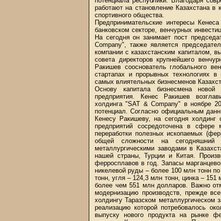
потенциала республики. Благодаря сов
работают на становление Казахстана в 
спортивного общества.
Предпринимательские интересы Кенеса
банковском секторе, венчурных инвести
На сегодня он занимает пост председа
Company", также является председател
компании с казахстанским капиталом, 
совета директоров крупнейшего венчур
Ракишев сооснователь глобального вен
стартапах и прорывных технологиях в 
самых влиятельных бизнесменов Казахст
Основу капитала бизнесмена новой
предприятия. Кенес Ракишев возглав
холдинга "SAT & Company" в ноябре 20
потенциал. Согласно официальным данн
Кенесу Ракишеву, на сегодня холдинг 
предприятий сосредоточена в сфере м
переработки полезных ископаемых (ферр
общей сложности на сегодняшни
металлургическими заводами в Казахст
нашей страны, Турции и Китая. Произ
ферросплавов в год. Запасы марганцево
никелевой руды – более 100 млн тонн по
тонн, угля – 124,3 млн тонн, цинка – 15
более чем 551 млн долларов. Важно от
модернизацию производств, прежде все
холдингу Таразском металлургическом 
реализацию которой потребовалось око
выпуску нового продукта на рынке ф