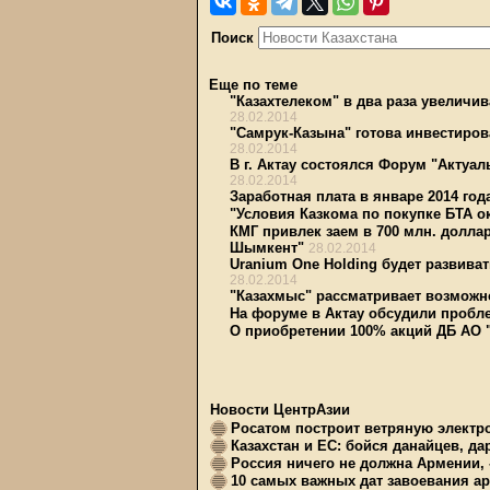
Поиск
Еще по теме
"Казахтелеком" в два раза увеличи
28.02.2014
"Самрук-Казына" готова инвестиро
28.02.2014
В г. Актау состоялся Форум "Акту
28.02.2014
Заработная плата в январе 2014 год
"Условия Казкома по покупке БТА о
КМГ привлек заем в 700 млн. долла
Шымкент"
28.02.2014
Uranium One Holding будет развива
28.02.2014
"Казахмыс" рассматривает возможн
На форуме в Актау обсудили проб
О приобретении 100% акций ДБ АО 
Новости ЦентрАзии
Росатом построит ветряную электр
Казахстан и ЕС: бойся данайцев, д
Россия ничего не должна Армении, 
10 самых важных дат завоевания ар