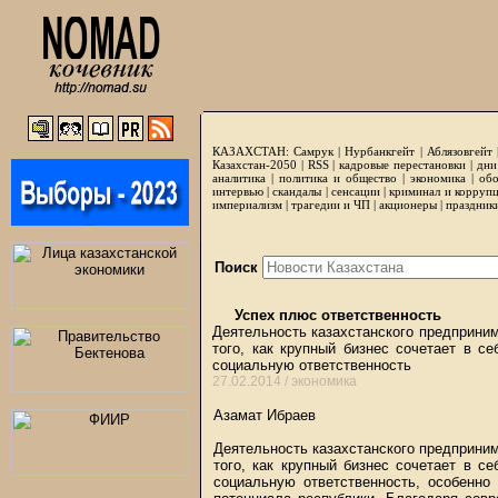
КАЗАХСТАН:
Самрук
|
Нурбанкгейт
|
Аблязовгейт
Казахстан-2050 |
RSS
|
кадровые перестановки
|
дни
аналитика
|
политика и общество
|
экономика
|
обо
интервью
|
скандалы
|
сенсации
|
криминал и корруп
империализм
|
трагедии и ЧП
|
акционеры
|
праздник
Поиск
Успех плюс ответственность
Деятельность казахстанского предприни
того, как крупный бизнес сочетает в с
социальную ответственность
27.02.2014 /
экономика
Азамат Ибраев
Деятельность казахстанского предприн
того, как крупный бизнес сочетает в с
социальную ответственность, особенно