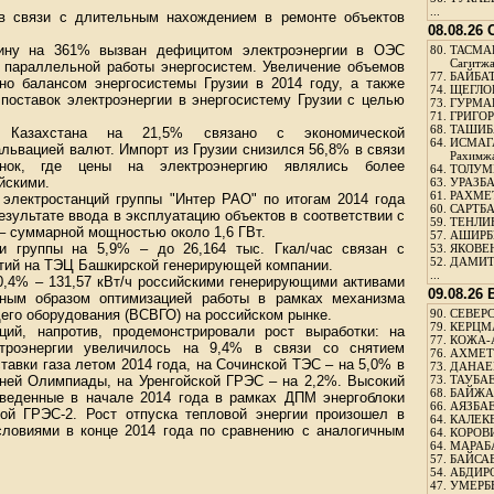
...
в связи с длительным нахождением в ремонте объектов
08.08.26
раину на 361% вызван дефицитом электроэнергии в ОЭС
80.
ТАСМА
Сагитж
 параллельной работы энергосистем. Увеличение объемов
77.
БАЙБАТ
но балансом энергосистемы Грузии в 2014 году, а также
74.
ЩЕГЛО
 поставок электроэнергии в энергосистему Грузии с целью
73.
ГУРМА
71.
ГРИГОР
68.
ТАШИБ
 Казахстана на 21,5% связано с экономической
64.
ИСМАГ
львацией валют. Импорт из Грузии снизился 56,8% в связи
Рахимж
нок, где цены на электроэнергию являлись более
64.
ТОЛУМБ
йскими.
63.
УРАЗБА
61.
РАХМЕТ
 электростанций группы "Интер РАО" по итогам 2014 года
60.
САРТБА
езультате ввода в эксплуатацию объектов в соответствии с
59.
ТЕНЛИ
– суммарной мощностью около 1,6 ГВт.
57.
АШИРБЕ
и группы на 5,9% – до 26,164 тыс. Гкал/час связан с
53.
ЯКОВЕН
52.
ДАМИТ
тий на ТЭЦ Башкирской генерирующей компании.
...
0,4% – 131,57 кВт/ч российскими генерирующими активами
09.08.26
вным образом оптимизацией работы в рамках механизма
его оборудования (ВСВГО) на российском рынке.
90.
СЕВЕРС
79.
КЕРЦМ
ций, напротив, продемонстрировали рост выработки: на
77.
КОЖА-
троэнергии увеличилось на 9,4% в связи со снятием
76.
АХМЕТО
тавки газа летом 2014 года, на Сочинской ТЭС – на 5,0% в
73.
ДАНАЕВ
мней Олимпиады, на Уренгойской ГРЭС – на 2,2%. Высокий
73.
ТАУБАЕ
68.
БАЙЖА
введенные в начале 2014 года в рамках ДПМ энергоблоки
66.
АЯЗБАЕ
й ГРЭС-2. Рост отпуска тепловой энергии произошел в
64.
КАЛЕК
ловиями в конце 2014 года по сравнению с аналогичным
64.
КОРОВИ
64.
МАРАБ
57.
БАЙСАБ
54.
АБДИРО
47.
УМЕРБЕ