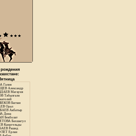
 рождения
азахстане:
 Пятница
А Галия
ЕВ Александр
ДАЕВ Магауия
В Табылгали
натолий
ЕКОВ Баглан
ЕВ Орал
АЕВ Акбатыр
А Дина
Н Бекболат
ТОВА Бахшагул
В Каиргельды
АЕВ Рашид
ЛЕТ Ерлан
 Акбар