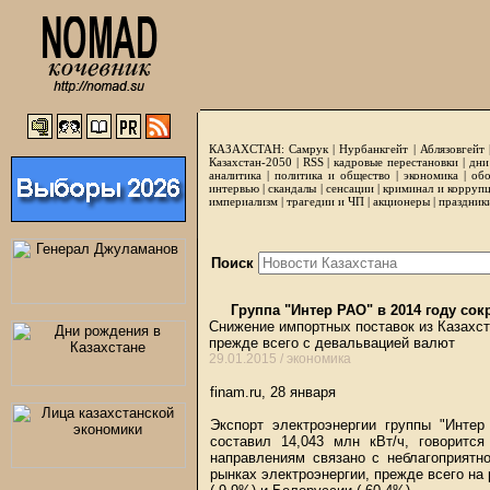
КАЗАХСТАН:
Самрук
|
Нурбанкгейт
|
Аблязовгейт
Казахстан-2050 |
RSS
|
кадровые перестановки
|
дни
аналитика
|
политика и общество
|
экономика
|
обо
интервью
|
скандалы
|
сенсации
|
криминал и корруп
империализм
|
трагедии и ЧП
|
акционеры
|
праздник
Поиск
Группа "Интер РАО" в 2014 году сок
Снижение импортных поставок из Казахст
прежде всего с девальвацией валют
29.01.2015 /
экономика
finam.ru, 28 января
Экспорт электроэнергии группы "Инте
составил 14,043 млн кВт/ч, говоритс
направлениям связано с неблагоприятн
рынках электроэнергии, прежде всего на