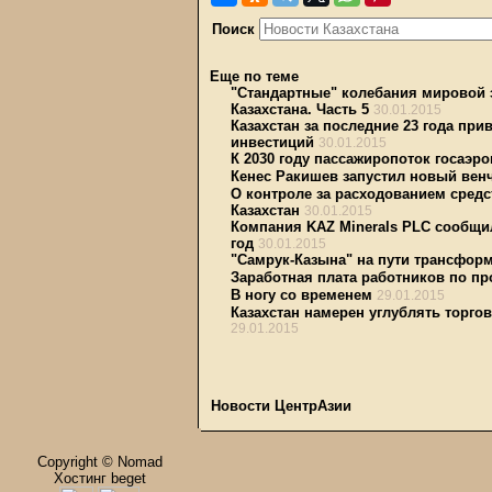
Поиск
Еще по теме
"Стандартные" колебания мировой 
Казахстана. Часть 5
30.01.2015
Казахстан за последние 23 года пр
инвестиций
30.01.2015
К 2030 году пассажиропоток госаэро
Кенес Ракишев запустил новый ве
О контроле за расходованием сред
Казахстан
30.01.2015
Компания KAZ Minerals PLC сообщил
год
30.01.2015
"Самрук-Казына" на пути трансфор
Заработная плата работников по пр
В ногу со временем
29.01.2015
Казахстан намерен углублять торго
29.01.2015
Новости ЦентрАзии
Copyright © Nomad
Хостинг beget