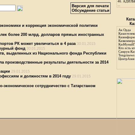
46.
АДИЛЬБ
...
Версия для печати
Обсуждение статьи
Ката
Ка
экономики и коррекция экономической политики
Ак Орда
Казахтелек
ивлек более 200 млрд. долларов прямых иностранных
Казинформ
Казкоммер
портов РК может увеличиться в 4 раза
30.01.2015
КазМунайГ
нчурный фонд
Кто есть кт
30.01.2015
Самрук-Ка
ств, выделенных из Национального фонда Республики
Tengrinews
ЦентрАзия
а производственные результаты деятельности за 2014
мации
29.01.2015
офессиям и должностям в 2014 году
29.01.2015
во-экономическое сотрудничество с Татарстаном