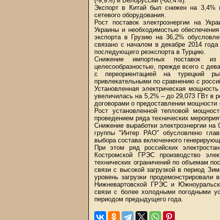
(-9,9%) и Белоруссии (-60,4%).
Экспорт в Китай был снижен на 3,4% 
сетевого оборудования.
Рост поставок электроэнергии на Ук
Украины и необходимостью обеспечения
экспорта в Грузию на 36,2% обусловле
связано с началом в декабре 2014 года
последующего реэкспорта в Турцию.
Снижение импортных поставок из
целесообразностью, прежде всего с дева
с переориентацией на турецкий ры
привлекательными по сравнению с росси
Установленная электрическая мощность
увеличилась на 5,2% – до 29,073 ГВт в р
договорами о предоставлении мощности 
Рост установленной тепловой мощност
проведением ряда технических мероприя
Снижение выработки электроэнергии на 
группы "Интер РАО" обусловлено гла
выбора состава включенного генерирующ
При этом ряд российских электростан
Костромской ГРЭС производство элек
технических ограничений по объемам пос
связи с высокой загрузкой в период Зи
уровень загрузки продемонстрировали 
Нижневартовской ГРЭС и Южноуральско
связи с более холодными погодными ус
периодом предыдущего года.