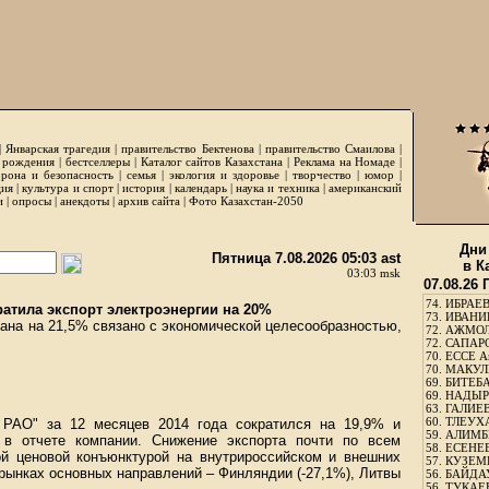
|
Январская трагедия
|
правительство Бектенова
|
правительство Смаилова
|
 рождения
|
бестселлеры
|
Каталог сайтов Казахстана
|
Реклама на Номаде
|
рона и безопасность
|
семья
|
экология и здоровье
|
творчество
|
юмор
|
ция
|
культура и спорт
|
история
|
календарь
|
наука и техника
|
американский
и
|
опросы
|
анекдоты
|
архив сайта
|
Фото Казахстан-2050
Дни
Пятница 7.08.2026 05:03 ast
в К
03:03 msk
07.08.26
74.
ИБРАЕВ
ратила экспорт электроэнергии на 20%
73.
ИВАНИЩ
ана на 21,5% связано с экономической целесообразностью,
72.
АЖМОЛ
72.
САПАРО
70.
ЕССЕ А
70.
МАКУЛБ
69.
БИТЕБА
69.
НАДЫРБ
63.
ГАЛИЕВ
60.
ТЛЕУХА
р РАО" за 12 месяцев 2014 года сократился на 19,9% и
59.
АЛИМБЕ
я в отчете компании. Снижение экспорта почти по всем
58.
ЕСЕНЕЕ
ой ценовой конъюнктурой на внутрироссийском и внешних
57.
КУЗЕМБ
 рынках основных направлений – Финляндии (-27,1%), Литвы
56.
БАЙДАУ
56.
ТУКАЕВ