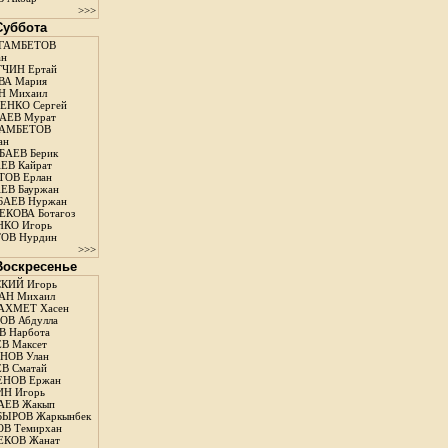
>>>
 Суббота
ГАМБЕТОВ
ан
ЧИН Ертай
ВА Мария
Н Михаил
ЕНКО Сергей
АЕВ Мурат
АМБЕТОВ
ан
АЕВ Берик
ЕВ Кайрат
ОВ Ерлан
ЕВ Бауржан
БАЕВ Нуржан
КОВА Ботагоз
КО Игорь
ОВ Нурдин
>>>
 Воскресенье
КИЙ Игорь
АН Михаил
АХМЕТ Хасен
В Абдулла
 Нарбота
В Максет
НОВ Улан
В Сматай
ЕНОВ Ержан
Н Игорь
АЕВ Жакып
ЫРОВ Жаркынбек
В Темирхан
КОВ Жанат