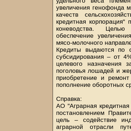
удельного веса племе
увеличения генофонда мя
качеств сельскохозяй
кредитная корпорация" 
коневодства. Целью
обеспечение увеличени
мясо-молочного направл
Кредиты выдаются по 
субсидирования – от 4
целевого назначения з
поголовья лошадей и жер
приобретение и ремонт
пополнение оборотных сре
Справка:
АО "Аграрная кредитная 
постановлением Правит
цель – содействие ин
аграрной отрасли пут