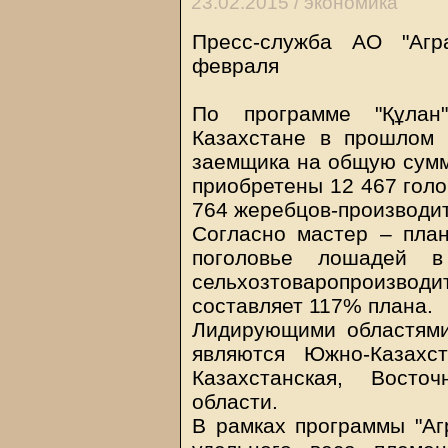
23.02.2015 /
экономика
Пресс-служба АО "Агр
февраля
По программе "Құлан
Казахстане в прошлом
заемщика на общую сумму
приобретены 12 467 голов
764 жеребцов-производи
Согласно мастер – пла
поголовье лошадей 
сельхозтоваропроизводи
составляет 117% плана.
Лидирующими областями
являются Южно-Казахст
Казахстанская, Восто
области.
В рамках программы "Аг