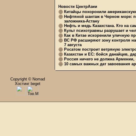
Новости ЦентрАзии
Китайцы похоронили американскую 
Нефтяной шантаж в Черном море: п
заложника-Астану
Нефть и медь Казахстана. Кто на с
Культ психотравмы разрушает и чел
Как в Китае искоренили уличную пр
ВС РФ расширяют зону контроля на 
7 августа
Росатом построит ветряную электр
Казахстан и ЕС: бойся данайцев, д
Россия ничего не должна Армении, 
10 самых важных дат завоевания ар
Copyright © Nomad
Хостинг beget