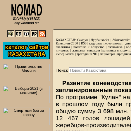
КАЗАХСТАН:
Самрук
|
Нурбанкгейт
|
Аблязовгейт
Казахстан-2050 |
RSS
|
кадровые перестановки
|
дни
аналитика
|
политика и общество
|
экономика
|
обо
интервью
|
скандалы
|
сенсации
|
криминал и корруп
империализм
|
трагедии и ЧП
|
акционеры
|
праздник
Поиск
Развитие коневодств
запланированные показ
По программе "Кулан" на
в прошлом году были п
общую сумму 3 698 млн. 
12 467 голов лошадей
жеребцов-производителе