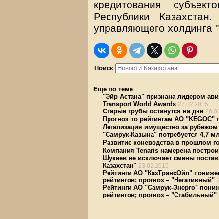
кредитования субъект
Республики Казахстан
управляющего холдинга "
Поиск
Еще по теме
"Эйр Астана" признана лидером ави
Transport World Awards
27.02.2015
Старые трубы останутся на дне
26.0
Прогноз по рейтингам АО "KEGOC" 
Легализация имущество за рубежом
"Самрук-Казына" потребуется 4,7 м
Развитие коневодства в прошлом г
Компания Tenaris намерена построи
Шукеев не исключает смены постав
Казахстан"
23.02.2015
Рейтинги АО "КазТрансОйл" пониже
рейтингов; прогноз – "Негативный"
Рейтинги АО "Самрук-Энерго" пони
рейтингов; прогноз – "Стабильный"